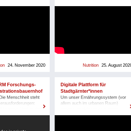
chwasser,
nd herzlich eingeladen
Motto - ‚Think out of the Box‘ mit
tliche Fläche und spart
fterInnen zu werden.
dem Ziel ‚leistbar für alle‘ durch
eniger CO2 als 100%
dl.at
‚frugal Innovations‘. Johannes
s.
Biener, Dipl. Biologie, Gründer,
rebelmeat.com/
VIFFFF. Als Entwickler von VIFFFF
instagram.com/rebel_meat/
ist es ihm gelungen, mit einer
besonderen Fermentationskunst
neuartige Speisen zu kreieren.
Problem: Mangel an vegetarischen
bzw. veganen, glutenfreien, warmen
und vollständigen Mahlzeiten in
ion
24. November 2020
Nutrition
25. August 202
Gastronomie und Handel, besonders
für:  Diabetiker  Menschen mit
Magen-Darm Empfindlichkeit 
M Forschungs-
Digitale Plattform für
Ausdauersportler Neu: Die neuartige
trationsbauernhof
Stadtgärnter*innen
Kombination von
Die Menschheit steht
Um unser Ernährungssystem (vor
Leguminosen/Kürbiskernen/Getreide
Herausforderungen:
allem auch im urbanen Raum)
und der patentierte
Migration, Verlust der
anpassungsfähiger an externe
Herstellungsprozess unter
 Ernährung einer stetig
Einflüsse (wie z.B. der Covid19
Anwendung von Robotik und
eltbevölkerung. Und
Pandemie) zu gestalten, ist es
Digitalisierung ermöglicht dezentrale
ch Corona! Doch für
ratsam, das innovative und kreative
regionalisierte Produktion. Link zu