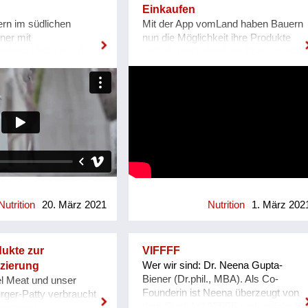
ltura & V2_ Lab in
oft die Möglichkeit, alle für ein
Einkaufen
minated for both the
informiertes Handeln notwendigen
ern im südlichen
Mit der App vomLand haben Bauern
ize and the Digital
Informationen verfügbar zu haben.
iner mit
nun die Möglichkeit ihre Produkte
Golden Nica in 2020.
Mit der EinkaufsCHECK App stellen
schem Hintergrund,
einfach und schnell an Konsumenten
, it won the Vienna
wir Menschen alle Informationen zur
 Genossenschaft um
in ihrer Region zu verkaufen. Die
 Urban Food Design
Verfügung, die es für die
 Versorgung mit
App übernimmt dabei viele
as been presented at
Lebensmittel, Kosmetik und
n selbst in die Hand zu
zusätzliche Dienste wie
a, Stadtwerkstatt,
Haushaltsprodukte gibt, die sie im
onales,
Neukundengewinnung,
ey, Kunstuniversität
Alltag kaufen und nutzen. Für uns
es Wirtschaften in Bio-
Kundenbindung und
sität für angewandte
hat es dabei oberste Priorität, dass
er Anspruch. In einem
Bewusstseinsbildung. Zusätzlich
die Menschen durch unsere App
n: - Bio-Umstellung -
zeigen wir Bauern laufend über die
unabhängige und objektive
 Verarbeitung und
App wie sie ihr Angebot für ihre
Informationen erhalten, auf die sie
- Versorgung mit
Region optimieren können. Damit
sich verlassen können. Be...
 Energien -
wollen wir Bauern vernetzen, mit
 im Dorf - Neubau aus
ihren Kunden in der Region
Nutrition
20. März 2021
Nutrition
1. März 202
 ohne
verbinden und somit etwas gegen
lung - Produkte mit
das Bauernsterben unternehmen.
 Qualität verwirklicht.
ukte zur
VIFFFF
 Herbst 2019 Bauphase:
zierung
Wer wir sind: Dr. Neena Gupta-
 2021 Betriebsbeginn:
Biener (Dr.phil., MBA). Als Co-
l Meat und unser
nteressentInnen im
Founderin ist Neena überzeugt von
rger-Patty verbraucht
Wachau/südl
dem Produkt VIFFFF und verfolgt Ihr