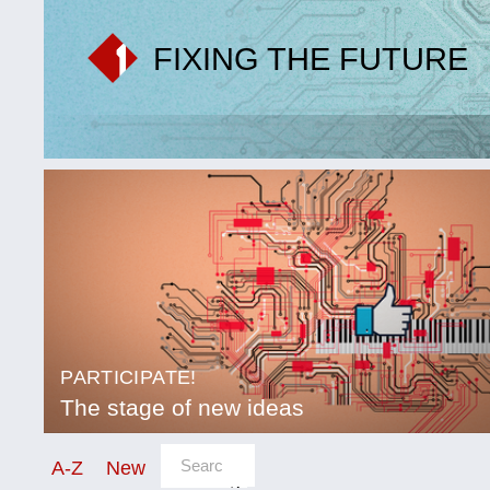
FIXING THE FUTURE
PARTICIPATE!
The stage of new ideas
sort/filter
A-Z
New
Category