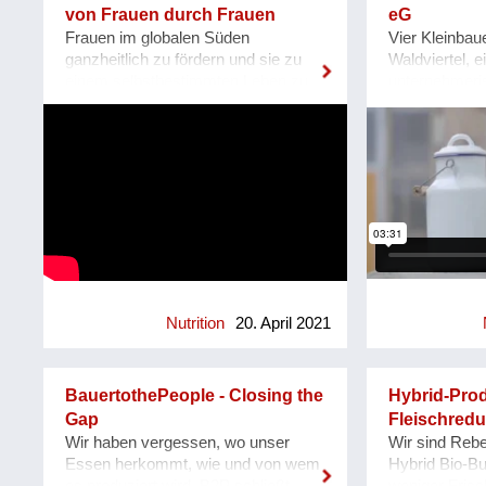
Cultivamos Cu
Ganz nebenbei braucht BETTI nur
von Frauen durch Frauen
eG
2019 & was no
rund 1/3 des Energiebedarfs eines
Frauen im globalen Süden
Vier Kleinbau
S.T.A.R.T.S Pr
herkömmlichen Getränkeautomaten,
ganzheitlich zu fördern und sie zu
Waldviertel, e
Communities 
da erst direkt bei der Abfüllung
einem selbstbestimmten Leben zu
unternehmeri
Most recently
gekühlt wird. Weiters reduzieren sich
ermächtigen ist das zentrale
gründen eine
Design Week
die Transportlasten massiv durch die
Anliegen der KFB Österreichs. Das
die regionale
Challenge &h
Verwendung und Aufbereitung des
Engagement tausender Frauen und
Milchprodukte
Ars Electronic
standorteigenen Leitungswassers
auch Männer in Österreich
nehmen. Regi
Artspace Sydn
und die Mischung des Getränks
unterstützt Fraueninitiativen weltweit.
enkeltauglich
Linz & Univer
direkt im Automaten. Dazu bieten wir
So auch das Projekt CASS in Indien,
Qualität ist d
Kunst Wien
Unternehmen günstige
wo der Bergbau Lebensgrundlagen
Projekt werde
Pauschalmodelle an, um mittels
zerstört. Indigene Familien werden
CO2-neutrale
kostenlosen Getränken den eigenen
enteignet und müssen ein Leben in
Auslieferung 
MitarbeiterInnen Wertschätzung zu
Armut führen. Projektleiterin Bina
regenerativen
ze...
Stanis ermutigt die Bevölkerung,
Arbeitsplätze
Nutrition
20. April 2021
sich für ihre Rechte einzusetzen. Mit
lokalem Holz
modernen Methoden und
Bodenversiege
traditionellem Wissen gelingt es,
ursprünglicher
BauertothePeople - Closing the
Hybrid-Prod
Böden fruchtbar zu machen. Männer
Projektstart:
Gap
Fleischredu
und Frauen arbeiten gemeinsam an
März-Oktober
Wir haben vergessen, wo unser
Wir sind Rebe
einer lebensbejahenden
Jänner 2022 I
Essen herkommt, wie und von wem
Hybrid Bio-Bu
Gemeinschaft, geben einer ganzen
Raum Krems/