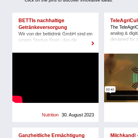
Click on the pins to discover innovative ideas.
Other
+
BETTIs nachhaltige
TeleAgriCul
Entries
Getränkeversorgung
The TeleAgriC
in
analog & digi
Wir von der bettidrink GmbH sind ein
English
designed for a
junges Startup-Team, das die
only
scenario, aim
Getränkeversorgung von Schulen
individuals & 
und Unternehmen nachhaltig und
organisations
zukunftsfit macht! Das Problem:
to environmen
Herkömmliche Getränkeautomaten
living ecosys
geben Getränke in Einweg-PET-
encouraging pa
Flaschen aus, die nach dem
production, s
Konsum direkt im Müll landen. Dazu
communal eco
kommt ein hoher Kühl- &
Combining arti
Transportaufwand. BETTI - wie wir
independent p
unseren Automaten liebevoll nennen
promote self-
- macht das gänzlich anders! Bei
creative enga
BETTI befüllt man die eigene
Nutrition
30. August 2023
systems. Con
Mehrwegflasche mit dem Getränk
Community Bi
seiner Wahl und verzichten so zu
TeleAgriCultu
100% auf Einweg-Verpackungen.
Ganzheitliche Ermächtigung
Milchkandl 