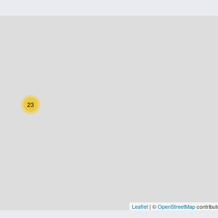
23
Leaflet
| ©
OpenStreetMap
contribut