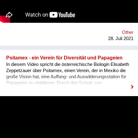
Saints' Cathedral. All participate by filling out an electronic
form, and for a seven days, we share with everyone their
stories and organize a storytelling show, then for a month we
organize an exhibition of illustrations..
Other
28. Juli 2021
Psitamex - ein Verein für Diversität und Papageien
In diesem Video spricht die österreichische Biologin Elisabeth
Zeppetzauer über Psitamex, einen Verein, der in Mexiko die
große Vision hat, eine Auffang- und Auswilderungsstation für
Papageien zu etablieren. Durch den Schutz von
Lebensräumen für diese faszinierenden bunten Vögel trägt
diese Initiative viel dazu bei, Waldflächen zu erhalten bzw.
diese zu restaurieren. Mit Ressourcen und Know-How aus
Österreich, dazu einer Portion Mut und Pioniergeist macht
diese Idee ihre Schritte, voran in Richtung einer Zukunft, in der
Biodiversität und Gleichberechtigung Werte darstellen, die es
zu schützen gilt und auf die die Menschheit stolz ist!