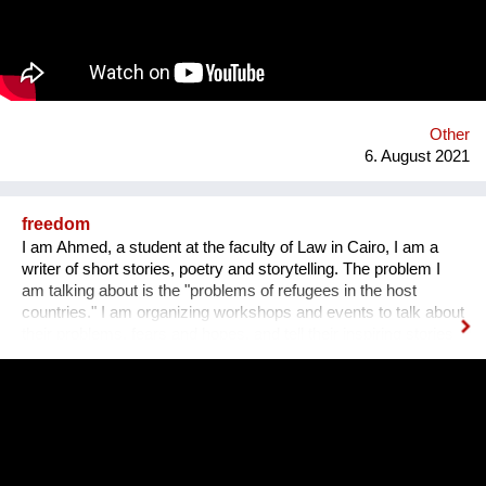
harmonisches Zusammenleben, von dem Mensch UND Tier
profitieren. Gemeinsam mit unseren internationalen
Kooperationspartnern wollen wir diese bedrohte Tiergruppe
retten - dies kann uns nur durch Wissensvermittlung gelingen.
Other
6. August 2021
freedom
I am Ahmed, a student at the faculty of Law in Cairo, I am a
writer of short stories, poetry and storytelling. The problem I
am talking about is the "problems of refugees in the host
countries." I am organizing workshops and events to talk about
their problems, fears and hopes, and tell their inspiring stories
to the world by publishing them in brochures and books with
illustrations. One workshop every year, ten refugees attend
each workshop with the help of 3 facilitators, two of whom
participate online because they are refugees in Germany and
Austria. Performances are organized in several centers, such
as the Goethe-Institut in Cairo and the Jusoor Center of All