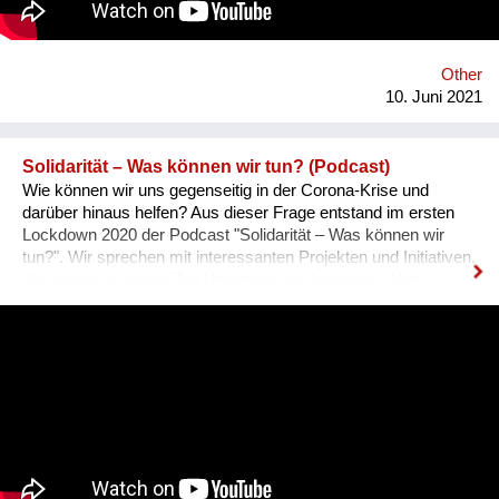
of the Holocaust for future generations. Zikaron BaSalon
allows everyone to join a new Israeli tradition, in which over 1.5
million people take part in 55 countries globally.
Other
10. Juni 2021
Solidarität – Was können wir tun? (Podcast)
Wie können wir uns gegenseitig in der Corona-Krise und
darüber hinaus helfen? Aus dieser Frage entstand im ersten
Lockdown 2020 der Podcast "Solidarität – Was können wir
tun?". Wir sprechen mit interessanten Projekten und Initiativen,
die speziell in dieser Zeit Unterstützung brauchen. Aber
beleuchten auch Themen, die über die Pandemie hinaus
wichtig sind – ob Wohnungslosigkeit, Einsamkeit im Alter,
Rassismus oder Krisen im Ausland. Dabei stellen wir auch
immer heraus, was jede:r einzelne tun kann, um sich zu
engagieren und solidarisch zu sein. Die Macher:innen des
Podcasts sind Lilly Amankwah, Lars Hendrik Beger, Nil Idil
Çakmak, Eva Morlang, Helena Schmidt und Lisa Tuttlies. Wir
sind sechs Journalist:innen in Berlin, Leipzig, Köln und
Hamburg.