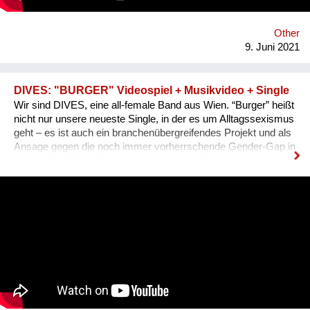
Other
9. Juni 2021
DIVES: "BURGER" Videospiel + Musikvideo + Single
Wir sind DIVES, eine all-female Band aus Wien. “Burger” heißt
nicht nur unsere neueste Single, in der es um Alltagssexismus
geht – es ist auch ein branchenübergreifendes Projekt und als
Ansage gegen die noch immer vorherrschende Gender-Gap in
den multimedialen Künsten zu verstehen: Die Single wird
neben einem von der 3D-Animationskünstlerin Sarah Kreuz
realisierten Video auch von einem Browser-Game im 80ies-
Style begleitet. Entwickelt hat dies Kinaya Studios, ein junges
Programmiererinnen-Kollektiv, das letztes Jahr den Games
Award gewonnen hat. In dem Spiel kämpfen wir uns auf
humorvolle Weise durch diverse Stationen des im Song
behandelten Alltagssexismus gegenüber Frauen*, dazu
erklingt als eigenes Sound-Design zum 80er-Jahre Games-Stil
ein Spezial-8-bit-Remix der Single.