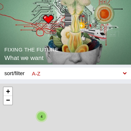
FIXING THE FUTURE
What we want
sort/filter
A-Z
New
+
−
Category
Education
4
Corona