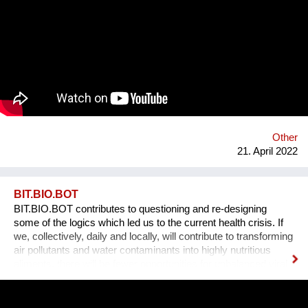
traditional ones, whose materials are from petrochemical
origin. “Our architecture moves towards a cultural, technical
and deeply committed transformation of territory and building:
house is a living system”. Along with Tiziana’s experience
using bio-based materials, it was clear the awareness that a
critical problem for agricultural sector could represent an
opportunity into the architectural world: less waste and new
materials to face the high energy consumption in the
construction sector. We offer building products and innovative
solutions by using rice husk and rice by-products.
Other
21. April 2022
BIT.BIO.BOT
BIT.BIO.BOT contributes to questioning and re-designing
some of the logics which led us to the current health crisis. If
we, collectively, daily and locally, will contribute to transforming
air pollutants and water contaminants into highly nutritious
aliments, there will be fewer opportunities for unbalanced viral
ecologies to exploit unsustainable food supply chains and
polluted atmospheres to reach our organism and cause us
harm.