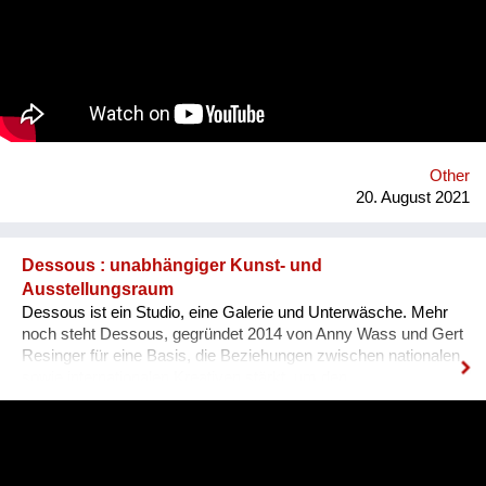
Konsument*innen haben das Recht, darüber Auskunft zu
bekommen. Hersteller und Händler müssen sie informieren,
wenn ein SVHCs in einem Produkt in einer Konzentration von
mehr als 0,1 % enthalten ist. Diese Auskunft muss spätestens
nach 45 Tagen erfolgen. Gemeinsam mit 18 Partnern aus 13
europäischen Ländern entwickelten der Verein für
Konsumenteninformation VKI und Global 2000 die
Smartphone-App „Scan4Chem“, die es Konsument*innen
Other
erleichtert, solche Anfragen zu stellen. Mittel- bis langfristig ist
20. August 2021
ein weiteres Ziel,...
Dessous : unabhängiger Kunst- und
Ausstellungsraum
Dessous ist ein Studio, eine Galerie und Unterwäsche. Mehr
noch steht Dessous, gegründet 2014 von Anny Wass und Gert
Resinger für eine Basis, die Beziehungen zwischen nationalen
sowie internationalen Kreativen stärkt, um den
interdisziplinären Diskurs und kulturellen Austausch zu
fördern. Das Projekt Dessous macht die Resource Leerstand
nutzbar, bietet KünstlerInnen, HandwerkerInnen, Film- und
TheatermacherInnen, MusikerInnen, DesignerInnen und