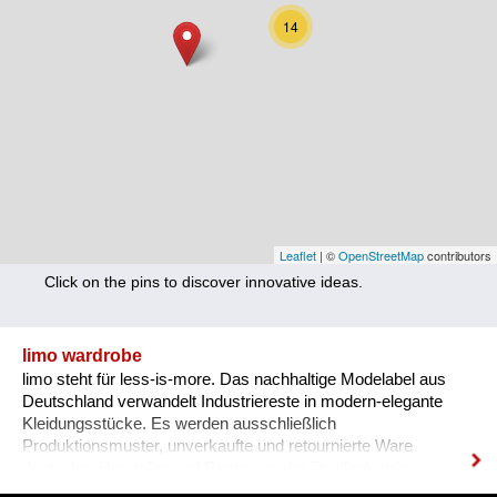
Nutrition
14
Health
Climate Innovation
Culture
Social
Technology
Leaflet
| ©
OpenStreetMap
contributors
Click on the pins to discover innovative ideas.
Economics
Other
limo wardrobe
limo steht für less-is-more. Das nachhaltige Modelabel aus
+ Entries in English only
Deutschland verwandelt Industriereste in modern-elegante
Kleidungsstücke. Es werden ausschließlich
Produktionsmuster, unverkaufte und retournierte Ware
deutscher Hersteller und Reste aus der Textilindustrie
verwendet.