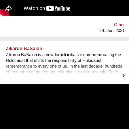
Other
14. Juni 2021
Zikaron BaSalon
Zikaron BaSalon is a new Israeli initiative commemorating the
Holocaust that shifts the responsibility of Holocaust
remembrance to every one of us. In the last decade, hundreds
of thousands of gatherings took place, simultaneously. Each
Zikaron BaSalon is unique but includes testimony from a
survivor, an expressive part and a discussion seeking to learn
from the history for our future - more than ever before.
Unfortunately, the Holocaust is becoming an irrelevant and
distant memory especially with the number of survivors
declining each day. Zikaron BaSalon initiative brings the
memory of the Holocaust into our homes, our hearts, bringing
new meaning and inviting our society, from all sectors and all
ages, to take an active part and participate in the preservation