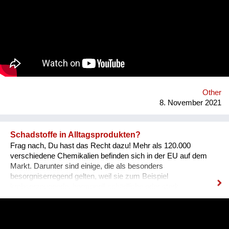
Other
8. November 2021
Schadstoffe in Alltagsprodukten?
Frag nach, Du hast das Recht dazu! Mehr als 120.000
verschiedene Chemikalien befinden sich in der EU auf dem
Markt. Darunter sind einige, die als besonders
besorgniserregend gelten, weil sie zum Beispiel
krebserzeugende, hormonell schädliche oder stark
umweltgefährdende Eigenschaften besitzen. Abgekürzt
werden sie als SVHCs bezeichnet (Substances of Very High
Concern). Sie können auch in Spielzeug, Textilien, Schuhen
und anderen Alltagsprodukten enthalten sein.