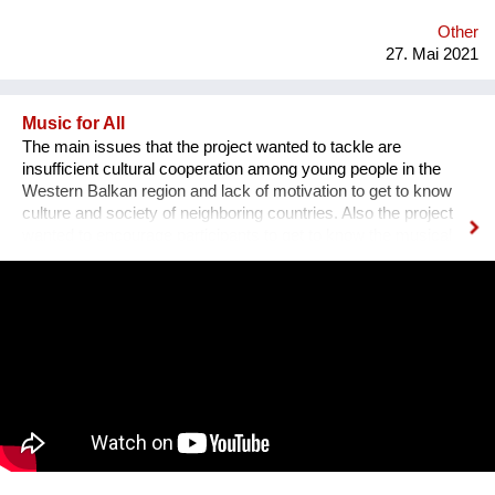
Other
27. Mai 2021
Music for All
The main issues that the project wanted to tackle are
insufficient cultural cooperation among young people in the
Western Balkan region and lack of motivation to get to know
culture and society of neighboring countries. Also the project
wanted to encourage participants to get to know the musical
heritage, culture and history of other nations, to create space
for mutual learning and cultural cooperation young people with
disabilities from Serbia and young people from Albania through
active participation in music workshops and performance. An
innovative part of the project is the use of technology to include
young people with disabilities in the cultural life of the
community and thus encourage them to participate in other
aspects of life and overcome social barriers and prejudices.