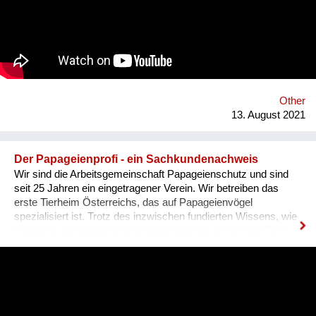
IllustratorInnen idealen Raum zum Arbeiten, ein Netzwerk und
Präsentationsfläche und leistet einen kulturellen Beitrag im
Bezirk und in der Stadt. Nach 3 ½ Jahren, über 300
ausgestellten Künstler*innen, zahlreichen Ausstellungen und
legendären Silvesterparties heisst es goodbye Anton-Scharff-
Gasse 4 – schön wars! Allerdings gibt es The Dessous
weiterhin. Es geht auf zu neuen Ufern. Es duftet nach
Schokolade und die Ottakringer Brauerei ist einen Steinwurf
Other
entfernt. Hallo Hernals!
13. August 2021
Der Papageienprofi - ein Sachkundenachweis
Wir sind die Arbeitsgemeinschaft Papageienschutz und sind
seit 25 Jahren ein eingetragener Verein. Wir betreiben das
erste Tierheim Österreichs, das auf Papageienvögel
spezialisiert ist. Trotz des inzwischen fundierten Wissens, wie
intelligent und sozial diese Vogelgruppe ist, werden die Tiere
vielerorts immer noch so gehalten, wie es Jahrhunderte lang
üblich war: einzeln, in kleinen Käfigen, über Jahrzehnte in ihrer
Einsamkeit und Langeweile gefangen. Unsere Lösung ist ein
Sachkundenachweis für tiergerechte Papageienhaltung: Der
Papageien-Profi. Interessierte erlernen hier die richtige Haltung
der exotischen Wildtiere von A-Z. Das ermöglicht ein