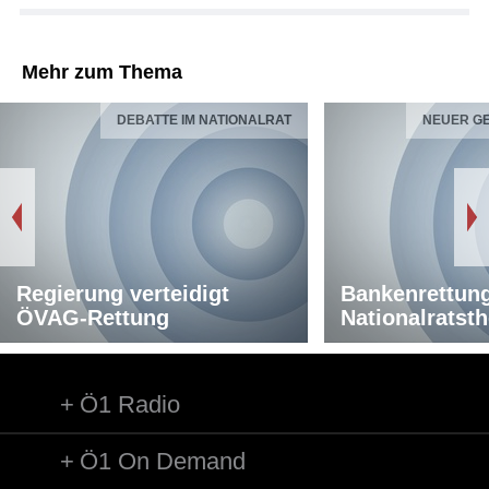
Mehr zum Thema
DEBATTE IM NATIONALRAT
NEUER G
Regierung verteidigt
Bankenrettung
ÖVAG-Rettung
Nationalratst
Ö1 Radio
Ö1 On Demand