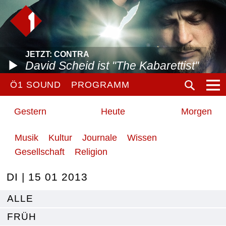
JETZT: CONTRA
David Scheid ist "The Kabarettist"
Ö1 SOUND
PROGRAMM
Gestern
Heute
Morgen
Musik
Kultur
Journale
Wissen
Gesellschaft
Religion
DI | 15 01 2013
ALLE
FRÜH