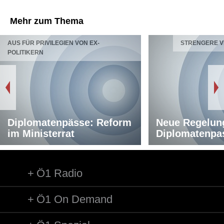
Mehr zum Thema
AUS FÜR PRIVILEGIEN VON EX-
STRENGERE V
POLITIKERN
Diplomatenpässe: Reform
Neue Regelung
im Ministerrat
Diplomatenpa
Ö1 Radio
Ö1 On Demand