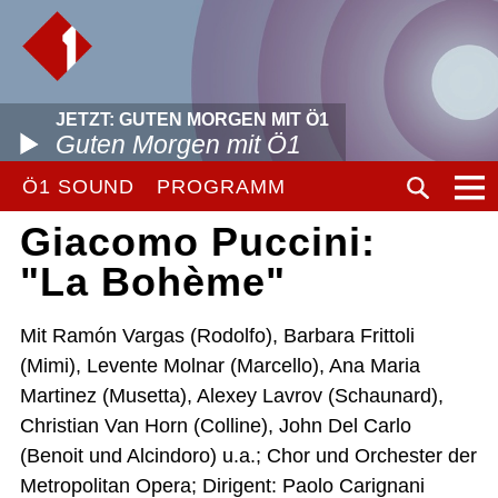
JETZT: GUTEN MORGEN MIT Ö1
Guten Morgen mit Ö1
Ö1 SOUND
PROGRAMM
Giacomo Puccini:
"La Bohème"
Mit Ramón Vargas (Rodolfo), Barbara Frittoli
(Mimi), Levente Molnar (Marcello), Ana Maria
Martinez (Musetta), Alexey Lavrov (Schaunard),
Christian Van Horn (Colline), John Del Carlo
(Benoit und Alcindoro) u.a.; Chor und Orchester der
Metropolitan Opera; Dirigent: Paolo Carignani