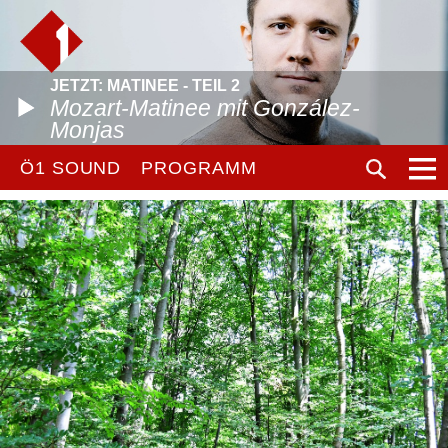
JETZT: MATINEE - TEIL 2
Mozart-Matinee mit González-
Monjas
Ö1 SOUND
PROGRAMM