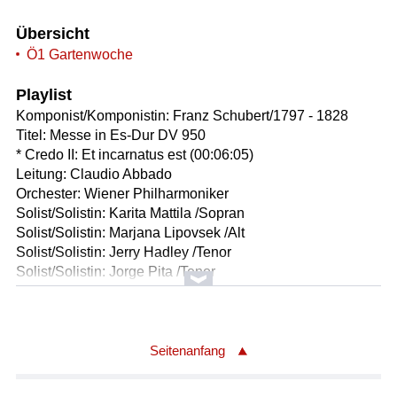
Übersicht
Ö1 Gartenwoche
Playlist
Komponist/Komponistin: Franz Schubert/1797 - 1828
Titel: Messe in Es-Dur DV 950
* Credo II: Et incarnatus est (00:06:05)
Leitung: Claudio Abbado
Orchester: Wiener Philharmoniker
Solist/Solistin: Karita Mattila /Sopran
Solist/Solistin: Marjana Lipovsek /Alt
Solist/Solistin: Jerry Hadley /Tenor
Solist/Solistin: Jorge Pita /Tenor
Solist/Solistin: Robert Holl /Baß
Chor: Konzertvereinigung Wiener Staatsopernchor
Choreinstudierung: Walter Hagen Groll
Länge: 06:05 min
Seitenanfang
Label: DG 4230882