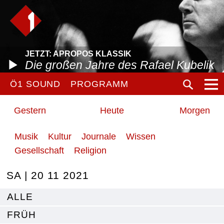
JETZT: APROPOS KLASSIK
Die großen Jahre des Rafael Kubelik
Ö1 SOUND
PROGRAMM
Gestern
Heute
Morgen
Musik
Kultur
Journale
Wissen
Gesellschaft
Religion
SA | 20 11 2021
ALLE
FRÜH