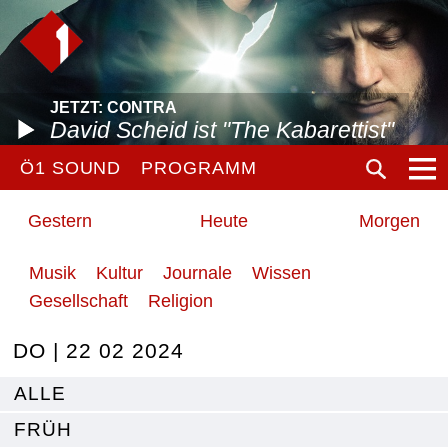
JETZT: CONTRA
David Scheid ist "The Kabarettist"
Ö1 SOUND
PROGRAMM
Gestern
Heute
Morgen
Musik
Kultur
Journale
Wissen
Gesellschaft
Religion
DO | 22 02 2024
ALLE
FRÜH