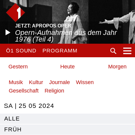
JETZT: APROPOS OPER
Opern-Aufnahmen aus dem Jahr
1976 (Teil 4)
Ö1 SOUND
PROGRAMM
Gestern
Heute
Morgen
Musik
Kultur
Journale
Wissen
Gesellschaft
Religion
SA | 25 05 2024
ALLE
FRÜH