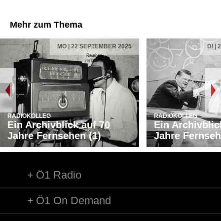
Mehr zum Thema
MO | 22 SEPTEMBER 2025
DI |
RADIOKOLLEG
RADIOKOLLEG
Ein Archivblick auf 70
Ein Archivblic
Jahre Fernsehen (1)
Jahre Fernseh
Ö1 Radio
Ö1 On Demand