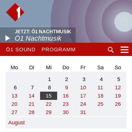
JETZT: Ö1 NACHTMUSIK
Ö1 Nachtmusik
Ö1 SOUND
PROGRAMM
Mo
Di
Mi
Do
Fr
Sa
So
1
2
3
4
5
6
7
8
9
10
11
12
13
14
15
16
17
18
19
20
21
22
23
24
25
26
27
28
29
30
31
August