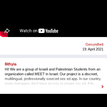
die Gesundheitsförderung und Prävention in und rund um
Haslach an der Mühl in Oberösterreich. Oder vielmehr: Mit
den Expertinnen und Experten verbessern die Menschen ihre
eigene Gesundheitskompetenz, denn die Projekte werden
immer gemeinsam mit ihnen umgesetzt oder nach ihren
Bedürfnissen entwickelt. Dabei arbeiten wir von PROGES mit
dem innovativen Social-Prescribing-Ansatz der in diesem
österreichischen Modellprojekt durch systemisches und
individuelles "Link-Working" zwischen Primärversorgung,
Gesundheitsförderungs- und Präventionsangeboten und
Gesundheit
sozialen Bedürfnissen der Menschen in der Re...
19. April 2021
Ilithyia
Hi! We are a group of Israeli and Palestinian Students from an
organization called MEET in Israel. Our project is a discreet,
multilingual, professionally sourced sex ed app. In our country,
many teenagers don't have access to proper sex ed, if its
because of the cultural and religious barriers, or simply
because it isn't taught properly at schools. While anyone can
go on the internet and look up some questions, not all the
answers will be correct, and some may even be harmful. Our