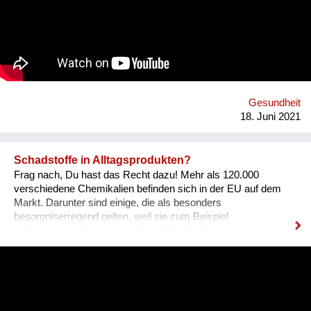
Impactabschätzung unter geringem bis überschaubarem
Ressourcenaufwand abgeleitet und in einer interaktiven Matrix
im Kontext der SDGs dargestellt.
Gesundheit
18. Juni 2021
Schadstoffe in Alltagsprodukten?
Frag nach, Du hast das Recht dazu! Mehr als 120.000
verschiedene Chemikalien befinden sich in der EU auf dem
Markt. Darunter sind einige, die als besonders
besorgniserregend gelten, weil sie zum Beispiel
krebserzeugende, hormonell schädliche oder stark
umweltgefährdende Eigenschaften besitzen. Abgekürzt
werden sie als SVHCs bezeichnet (Substances of Very High
Concern). Sie können auch in Spielzeug, Textilien, Schuhen
und anderen Alltagsprodukten enthalten sein.
Konsument*innen haben das Recht, darüber Auskunft zu