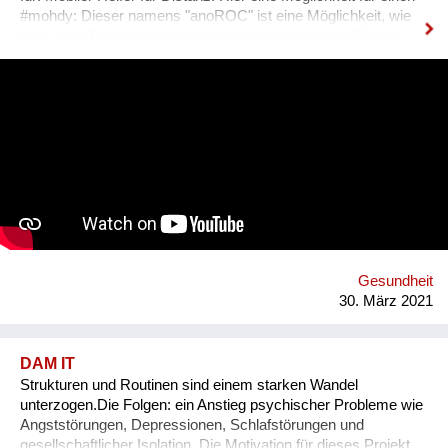
#mohdy​: Dieser namens "anoROC"​​ ist eine Möglichkeit, wie
man unter Berücksichtigung der vorgeschriebenen Distanz
sogar "disTANZEN" kann. Wie sieht Dein persönlicher #mohdy​
aus? Lasst uns eine Ideensammlung von MOHDys machen -
kann auch gut im Werksunterricht für Schüler kreiert werden.
Die Sammlung von Ideen soll zuerst online und dann wenn
erlaubt auch als Fest der Freude à la "BRING YOUR MOHDy"
realisiert werden - IMMER unter Einhaltung der gesetzlichen
Bestimmungen! Der Reinerlös geht an soziale Vereine. Damit
möchten wir unsere menschlichen Fähigkeiten wie Kreativität
und Humor feiern und auf das Thema psychische Gesundheit
während der Covid-Krise aufmerksam machen!
Gesundheit
30. März 2021
DAM IT
Strukturen und Routinen sind einem starken Wandel
unterzogen.Die Folgen: ein Anstieg psychischer Probleme wie
Angststörungen, Depressionen, Schlafstörungen und
gesellschaftlicher Isolation. Die Motivation für dieses Projekt