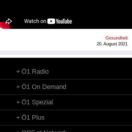
bekommen. Hersteller und Händler müssen sie informieren,
wenn ein SVHCs in einem Produkt in einer Konzentration von
mehr als 0,1 % enthalten ist. Diese Auskunft muss spätestens
nach 45 Tagen erfolgen. Gemeinsam mit 18 Partnern aus 13
europäischen Ländern entwickelten der Verein für
Konsumenteninformation VKI und Global 2000 die
Smartphone-App „Scan4Chem“, die es Konsument*innen
Gesundheit
erleichtert, solche Anfragen zu stellen. Mittel- bis langfristig ist
20. August 2021
ein weiteres Ziel,...
Ö1 Radio
Ö1 On Demand
Ö1 Spezial
Ö1 Plus