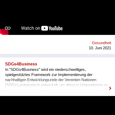
App will tackle the informational problem by using
professionals as our sources, will be multilingual so that
anyone no matter their language may understand it, and
discreet - so that no one will be outed or put in danger. To top it
all off, we plan to include gamification and "modern" ways of
conveying the information (videos, games, memes, jokes) in
addition to the more traditional paragraphs and articles. There
may be many apps and books on Sexual Education, but very
few are By Teenagers For Teenagers...
Gesundheit
10. Juni 2021
SDGs4Business
In “SDGs4Business” wird ein niederschwelliges,
spielgestütztes Framework zur Implementierung der
nachhaltigen Entwicklungsziele der Vereinten Nationen
(SDGs) prototypisch entwickelt, um diese in Unternehmen zu
den Mitarbeiter*innen zu bringen. Ausgehend von einem
kurzweiligen Mobile Game, welches einen Einblick in eine
idealtypische Version eines Unternehmens bietet, das bereits
wesentliche Schritte in Richtung Nachhaltigkeit gesetzt hat,
werden spezifische Umsetzungsstrategien samt