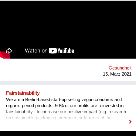
Wusstest du, dass selbst bei biozertifizierter Kleidung,
Kurzwaren wie zum Beispiel Gummibänder nicht zwingend
nachhaltig sein müssen? Wir sind im Jahr 2012 angetreten,
um diesen Zustand zu ändern und bieten eine kreislauffähige
Alternative zu synthetischen Gummibändern. eco * fair * lovely
Webseite: https://premium-haberdashery.de Facebook:
https://www.facebook.com/CHARLEorganic Instagram:
https://www.instagram.com/charle_premium_haberdashery/
Gesundheit
15. März 2021
Fairstainability
We are a Berlin-based start-up selling vegan condoms and
organic period products. 50% of our profits are reinvested in
fairstainability - to increase our positive impact (e.g. research
on sustainable packaging, premium for farmers at the
beginning of our value chain) and reduce the negative impact
we have with our operations (e.g. CO2 footprint, plastic