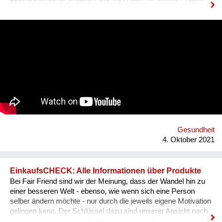
entsprang aus eigenen Erfahrungen mit diesen Problemen und
den unzureichenden angebotenen Lösungen.DAM IT wird
dabei eine leistbare und ansprechende Hilfestellung darstellen
und durch ein Wiener Startup entwickelt. DAM IT ist eine
Kombination aus Gesundheits-App und Computerspiel und
wirkt durch den Aufbau von Tagesstrukturen auf verspielte
Weise präventiv gegen psychische Probleme. Was uns
hervorhebt ist die Verbindung von digitaler und analoger Welt.
Ein digitaler Biber nimmt die User an der Hand, führt sie mit
einfachen Aufgaben zurück zu einem ausgewogenen
Lebensstil.
Gesundheit
4. Oktober 2021
EinkaufsCHECK: Alle Informationen über Produkte
Bei Fair Friend sind wir der Meinung, dass der Wandel hin zu
einer besseren Welt - ebenso, wie wenn sich eine Person
selber ändern möchte - nur durch die jeweils eigene Motivation
gelingen kann. Der Schlüssel dazu sind unserer Ansicht nach
Informationen. Bildung hilft Menschen mehr Dinge zu