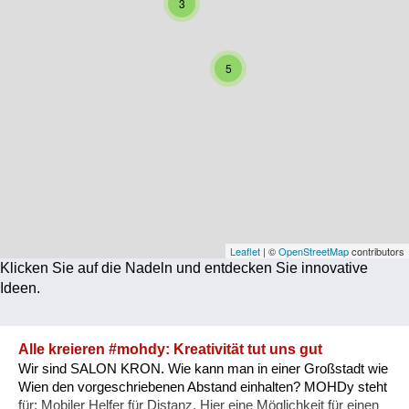
3
Corona
Ernährung
5
Gesundheit
Klimainnovation
Kultur
Soziales
Technologie
Leaflet
| ©
OpenStreetMap
contributors
Klicken Sie auf die Nadeln und entdecken Sie innovative
Wirtschaft
Ideen.
Weiteres
Alle kreieren #mohdy: Kreativität tut uns gut
Wir sind SALON KRON. Wie kann man in einer Großstadt wie
Wien den vorgeschriebenen Abstand einhalten? MOHDy steht
für: Mobiler Helfer für Distanz. Hier eine Möglichkeit für einen