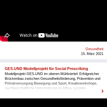
pollution). One major field of action is in our value chains.
Natural rubber (the material our condoms are made of) is
grown on over 14 million hectars world wide, mainly in
monocultures, often of deforested land under sometimes
precarious working conditions. We have set up a regenerative
rubber initiative in which we are working together with farmers
in Southern Thailand, sourcing rubber grown in agroforestry
systems, providing a guaranteed purchase and premium price.
Gesundheit
15. März 2021
GES.UND Modellprojekt für Social Prescribing
Modellprojekt GES.UND im oberen Mühlviertel: Erfolgreicher
Brückenbau zwischen Gesundheitsförderung, Prävention und
Primärversorgung Bewegung und Sport, Kreativworkshops,
nachbarschaftliche Unterstützung im Alltag, soziales
Miteinander beim Garteln oder Schachspielen, verschiedene
Themen-Cafés und Stammtische, um sich auszutauschen –
mit vielfältigen Angeboten stärkt das Modellprojekt GES.UND