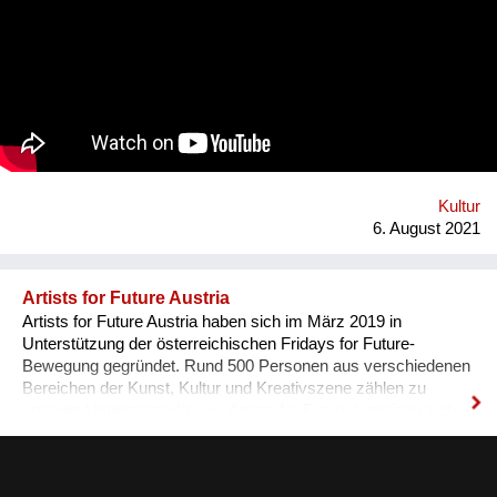
there is also an almost infinite amount of space. Instead of
continuing to practice the status quo of art in “temporary used”
spaces, we decided to just use the space between the worlds
on a permanent and self-determined basis, as an experimental
playground for reawakening imagination in public space. We
resolve this through a decentralized platform using *AR
technology* in public space, making gps-anchored artifacts
accessible to everyone, both at home and abroad. Our
'building' is based on public participation that can inscribe itself
anywhere an...
Kultur
6. August 2021
Artists for Future Austria
Artists for Future Austria haben sich im März 2019 in
Unterstützung der österreichischen Fridays for Future-
Bewegung gegründet. Rund 500 Personen aus verschiedenen
Bereichen der Kunst, Kultur und Kreativszene zählen zu
unseren Unterstützer*innen. Artists for Future beteiligen sich
aktiv und sichtbar an den Klimastreiks, führen eigene Aktionen
und Diskussionsveranstaltungen durch und unterstützen mit
ihrem künstlerischen Potential nach Bedarf auch die