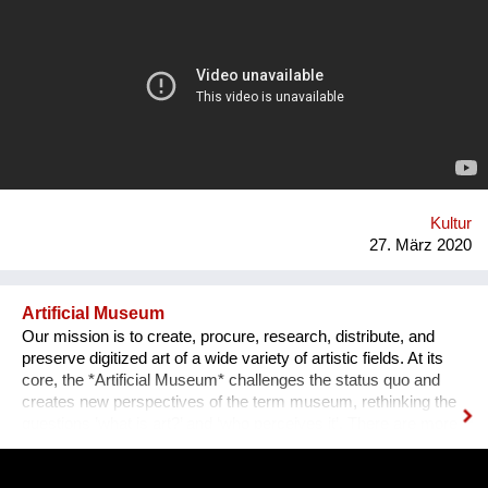
Momentan arbeiten wir sehr intensiv daran Online-Inhalte zu
erstellen und erweitern. Gerne können Sie unsere Facebook
Seite besuchen https://www.facebook.com/altnewofficial Es
wäre uns sehr geholfen mit Menschen in Kontakt zu kommen,
die ähnliche Ideen haben. Im Moment haben wir Alles, um den
kreativen Teil zu erstellen, doch wir würden sehr von einem
größeren Netzwerk an Menschen aus der Musikbranche (z.B.
Programmierer, Radio-Reporter, Agenturen) profitieren.
Aufgrund der Corona-Krise wird unser Hauptaugenmerk in den
kommenden Wochen auf der Erstellung des Podcasts liegen.
Kultur
27. März 2020
Artificial Museum
Our mission is to create, procure, research, distribute, and
preserve digitized art of a wide variety of artistic fields. At its
core, the *Artificial Museum* challenges the status quo and
creates new perspectives of the term museum, rethinking the
questions ’what is art?’ and ‘who perceives it’. There are more
artworks by dead men stored in museums than can be
exhibited. What remains is the virtual, imaginary area, in which