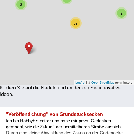
3
Corona
2
Ernährung
69
Gesundheit
Klimainnovation
Kultur
Soziales
Technologie
Leaflet
| ©
OpenStreetMap
contributors
Klicken Sie auf die Nadeln und entdecken Sie innovative
Wirtschaft
Ideen.
Weiteres
"Veröffentlichung" von Grundstücksecken
Ich bin Hobbyhistoriker und habe mir privat Gedanken
gemacht, wie die Zukunft der unmittelbaren Straße aussieht.
Durch eine kleine Abwinklung des Zauns an der Gartenecke