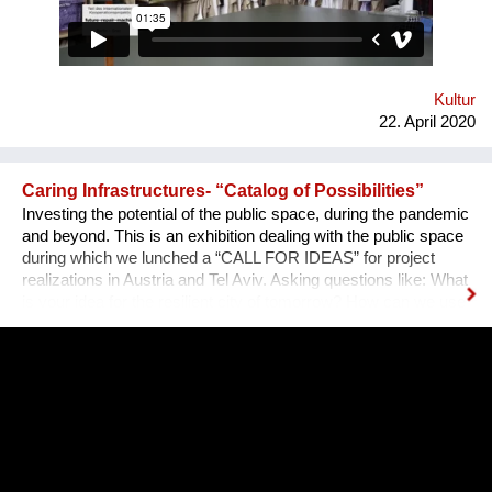
auch die Handlungsspielräume der Bürger*innen sichtbar zu
machen und zu vergrößern. „garbage.city.death“ ist eine
Kooperation mit Graz Kulturjahr 2020.
http://www.kulturjahr2020.at/projekte/garbage-city-death-eine-
stadt-reparieren/ https://bisesmirvomleibefaellt.com
Kultur
22. April 2020
Caring Infrastructures- “Catalog of Possibilities”
Investing the potential of the public space, during the pandemic
and beyond. This is an exhibition dealing with the public space
during which we lunched a “CALL FOR IDEAS” for project
realizations in Austria and Tel Aviv. Asking questions like: What
is your idea for the resilient city of tomorrow? How can we use
the public space collectively in this “NEW” normality? Which
places can support us in taking care of each other? This
project is a collaboration of feld72, the Liebling Haus, the Tel
Aviv municipality and the Austrian cultural forum.