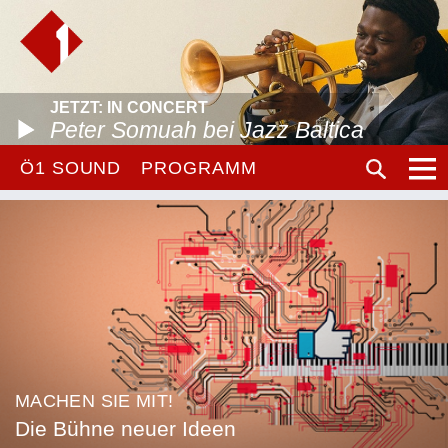
JETZT: IN CONCERT
Peter Somuah bei Jazz Baltica
Ö1 SOUND
PROGRAMM
MACHEN SIE MIT!
Die Bühne neuer Ideen