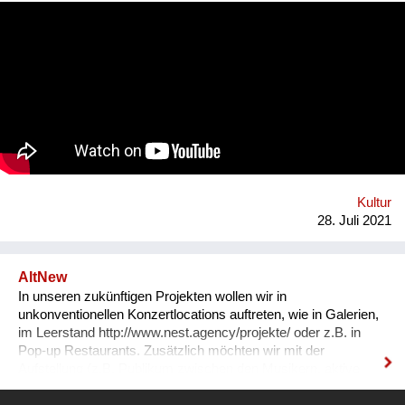
place everywhere in the world and towards a local identity
again. Doha does face the threat to surpass the liveable
threshold by already 2071. Therefore, Doha is to be
understood as prototypical forerunner of what climate change
calls in the near future also for Europe. Since we are able to
restore the richness of natural climates inside - with human,
non-human and nature as its center. I am convinced that the
transitioning of climate- zones, is going to play a major role, in
how we orient future building strategies and re-code the term
“contemporary” architecture. This consequently sets
production of climate and the bu...
Kultur
28. Juli 2021
AltNew
In unseren zukünftigen Projekten wollen wir in
unkonventionellen Konzertlocations auftreten, wie in Galerien,
im Leerstand http://www.nest.agency/projekte/ oder z.B. in
Pop-up Restaurants. Zusätzlich möchten wir mit der
Aufstellung (z.B. Publikum zwischen den Musikern, aktive
Teilnahme des Publikums am Konzert) experimentieren.