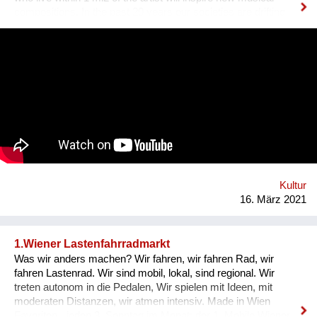
compositions. In the past 20 years our societies are drifting
further apart.The endless stream of information &
misinformation on our devices makes it harder & harder to
distinguish what is what. Sometimes it seems that everything
has lost its meaning. The goal is to grow the project & find
musicians/artists in each country of the planet who will follow
the same process: interview someone in their own mi2 &
create an artistic reaction to it. All these interviews & creations
will then be shared on a website & then turned into a travelling
exhibition. 1 mi2 I willl send a positive message from and into
our communities and promote listening to each other and
empathy. This starts in front of our own front doors. Website:
http://www.on...
Kultur
16. März 2021
1.Wiener Lastenfahrradmarkt
Was wir anders machen? Wir fahren, wir fahren Rad, wir
fahren Lastenrad. Wir sind mobil, lokal, sind regional. Wir
treten autonom in die Pedalen, Wir spielen mit Ideen, mit
moderaten Distanzen, wir atmen intensiv. Made in Wien
Favoriten - jeden 3. Sonntag im Monat: der 1. Mobile Wiener