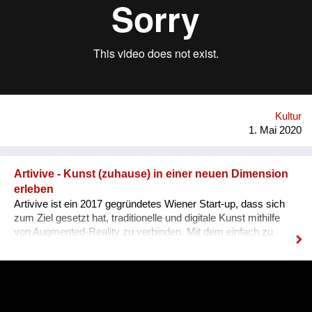
Aktivitäten anderer Klimainitiativen. Darüber hinaus suchen wir
Vernetzung mit Kunstschaffenden, Kunstinstitutionen,
Künstler*innenvereinigungen und -interessensvertretungen,
um ein klimagerechtes Umdenken im Kunst- und Kulturbetrieb
gemeinsam voranzutreiben – so leisten wir unseren Beitrag
zur Reparatur der Zukunft! www.artistsforfuture.at
www.facebook.com/Artists4FutureAustria
www.instagram.com/artistsforfuture.at
Kultur
1. Mai 2020
Artivive - Kunst (zuhause) in einer neuen Dimension
erleben
Artivive ist ein 2017 gegründetes Wiener Start-up, dass sich
zum Ziel gesetzt hat, traditionelle und digitale Kunst mithilfe
von Augmented-Reality zu verbinden. Mit dem einfach zu
nutzenden Artivive-Tool für Museen und Kreative, kann
statischen Bildern eine zusätzliche audio-visuelle Ebene
hinzugefügt und so ein interaktives Kunsterlebnis geschaffen
werden. Um die Inhalte abzurufen, muss lediglich die
kostenlose Artivive App auf das eigene Smartphone geladen