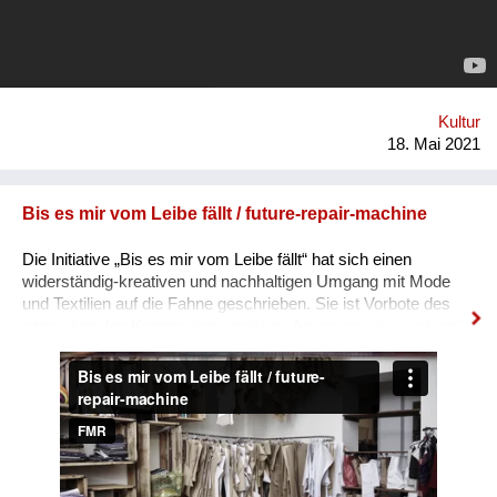
vertrauenswürdigen Quellen, die nicht durch Algorithmen,
sondern von echter Menschenhand ausgesucht wurden.
Unsere Nutzer*innen können Vorschläge zu Inhalten senden,
um selbst das Programm mitzugestalten und darüber hinaus
ihren CO2 Ausstoß, der beim streamen entsteht,
kompensieren. Unsere Vision ist es, die größte Plattform für
Kultur
grünen und nachhaltigen Content ...
18. Mai 2021
Bis es mir vom Leibe fällt / future-repair-machine
Die Initiative „Bis es mir vom Leibe fällt“ hat sich einen
widerständig-kreativen und nachhaltigen Umgang mit Mode
und Textilien auf die Fahne geschrieben. Sie ist Vorbote des
internationalen Kooperationsprojekts „future–repair–machine“,
das in sieben europäischen Städten Kunst- und Kulturprojekte
zum Thema entwickelt. Graz ist eine davon. Mit Hosts aus
unterschiedlichen Sparten erforscht „garbage.city.death“ die
steirische Landeshauptstadt und präsentiert die in City Walks
und Workshops ermittelten Eindrücke und
Reparaturvorschläge im Rahmen einer perfomativen
Konferenz. Ziel ist nicht nur das Upcyceln der Stadt, sondern