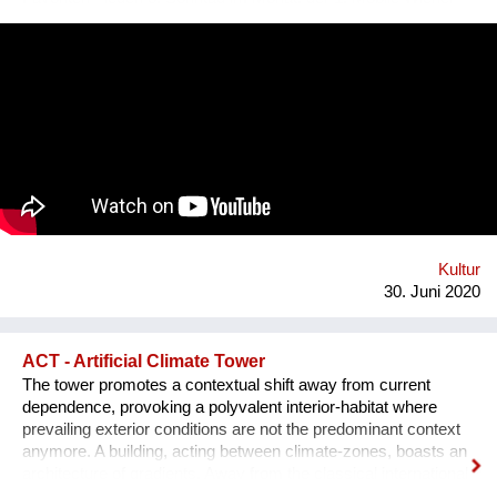
Lastenfahrrad-Markt, Bloch Bauer Promenade 28,
Sonnwendviertel auf dem Vorplatz des Grätzelmixers, auch
bikes & rails mit dabei. wir schaffen öffentlichen Raum,
experimentieren Mikroökonomie. Wir leben neue Stadt, sind
widerständig, erforschen neue Ökologien, Wir spinnen kreative
Netze & Werke. Wir öffnen uns dem Unbekannten: Kunst,
slow Food, solar, Selbst-Versorgung, urban green, care&repair,
Tausch und Handel, Geschenk und Wert. Wir schwitzen und
kühlen uns im Wind. Wir fahren und geniessen. Homepage:
https://esel.at/termin/106078/1-mobiler-wiener-lastenfahrrad-
markt
Kultur
30. Juni 2020
ACT - Artificial Climate Tower
The tower promotes a contextual shift away from current
dependence, provoking a polyvalent interior-habitat where
prevailing exterior conditions are not the predominant context
anymore. A building, acting between climate-zones, boasts an
architecture of gradients. Away from the classical international
style of the past 100years. Away from buildings you could