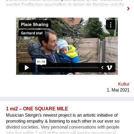
werden Freiflächen geschaffen, in denen die Besitzer und die
Stadt gemeinsam mit Vereinen wie "fridays for future" oder
Künstlern etwas der Gesellschaft vermitteln können. Diese
Grundstücksecke wertet die Strasse, die Gegend und somit
letztlich das Grundstück selbst auf. Sie schafft durch bessere
Sicht auf die Kreuzung Verkehrssicherheit und gleichzeitig
Wohlbefinden. Die Stadt muss jedoch Anreize schaffen, damit
diese potentiellen Freiflächen geschaffen werden können.
Etwa eine Grundsteuersenkung, Schaffung der rechtlichen
(haftungstechnischen) Voraussetzungen, Mitbetreuung durch
die Stadtgärtnerei
Kultur
1. Mai 2021
1 mi2 – ONE SQUARE MILE
Musician Stergin’s newest project is an artistic initiative of
promoting empathy & listening to each other in our ever so
divided societies. Very personal conversations with people
who live within 1 mi2 of the artist will inspire new musical