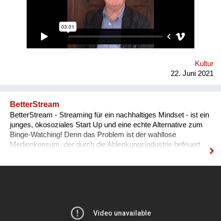
Rollenverhalten in den Wirtschaftsbeziehungen und in
unserem Alltag zählt – nicht nur der Preis! - Wissenschaft
teilen – niemand ist „gescheiter als der andere“! - Einander
wahrnehmen – keine Rollen zuteilen!
Kultur
22. Juni 2021
BetterStream
BetterStream - Streaming für ein nachhaltiges Mindset - ist ein
junges, ökosoziales Start Up und eine echte Alternative zum
Binge-Watching! Denn das Problem ist der wahllose
Medienkonsum, der durch die Ablenkungsindustrie befeuert
wird und wahnsinnig viel CO2 erzeugt. Die BetterStream App
bietet kostenlos inspirierende Filme und Podcasts zu den
Kernthemen Umweltschutz, gesellschaftlicher Wandel und
persönliche Entwicklung. Dabei thematisieren wir zusätzlich
den Ausstoß von CO2, der im Zusammenhang mit Streaming
entsteht, und fördern einen bewussteren Umgang mit Medien.
Unser Redaktionsteam filtert hochwertige Inhalte von