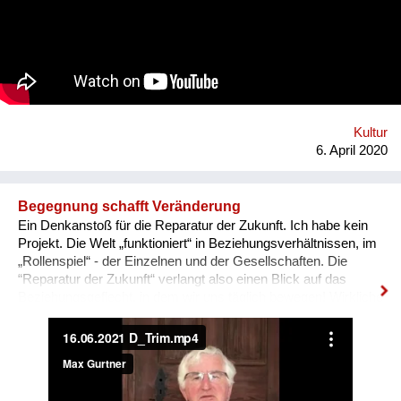
und auf das digital erweiterte Kunstwerk gerichtet werden. Info:
https://artivive.com Durch die Corona-Krise sind viele
Kultureinrichtungen zurzeit von Schließungen betroffen.
Artivive unterstützt Museen dabei, ihre Werke von zuhause
erlebbar zu machen. Die Artivive App funktioniert nämlich nicht
nur auf dem Originalbild im Museum, sondern auch virtuell auf
dem Bildschirm. Die Wiener Albertina, das Belvedere und das
Max Ernst Museum Brühl setzen bereits auf die Technologie
Kultur
von Artivive. Auf den Websites der Häuser können ausg...
6. April 2020
Begegnung schafft Veränderung
Ein Denkanstoß für die Reparatur der Zukunft. Ich habe kein
Projekt. Die Welt „funktioniert“ in Beziehungsverhältnissen, im
„Rollenspiel“ - der Einzelnen und der Gesellschaften. Die
“Reparatur der Zukunft“ verlangt also einen Blick auf das
Beziehungsgeflecht, in dem wir uns täglich bewegen! Wirkliche
und nachhaltige Veränderungen werden nicht auf dem
„Reißbrett“ konstruiert, sondern geschehen in den
persönlichen Begegnungen. Da geschieht Selbstheilung!
Begegnung-Orte für die „Reparatur der Zukunft“: - Kultur und
Sport - das gemeinsame Erleben verbindet! - Wirtschaft - das