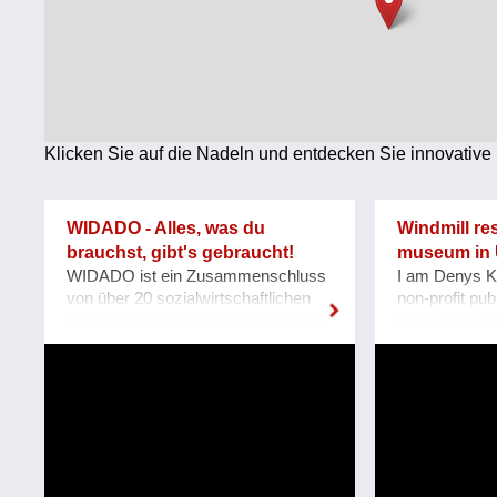
Technologie
Wirtschaft
Weiteres
Klicken Sie auf die Nadeln und entdecken Sie innovative 
WIDADO - Alles, was du
Windmill re
brauchst, gibt's gebraucht!
museum in 
WIDADO ist ein Zusammenschluss
I am Denys K
von über 20 sozialwirtschaftlichen
non-profit pub
und karitativen österreichischen Re-
of Robotics «
Use-Betrieben mit über 150 Re-Use-
located at Za
Shops auf einem gemeinsamen
Our team pla
Online-Marktplatz. Mit dem Launch
an acting mus
von www.widado.com im Herbst
heritage Windm
2022 wurde ein
Mennonite Ge
ressourcenschonendes und
in the Zapori
vielfältiges Angebot für Kund:innen
In August 202