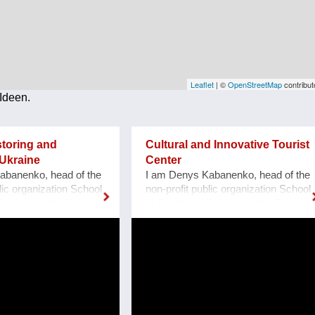
Leaflet
| ©
OpenStreetMap
contribut
Ideen.
storing and
Cultural and Innovative Tourist
Ukraine
Center
abanenko, head of the
I am Denys Kabanenko, head of the
lic organization School
non-profit public organization School
Forward to the Future»,
of Robotics «Forward to the Future»,
porizhzhya, Ukraine.
located at Zaporozhye, Ukraine. I
ns to restore and make
present a project of Culturally and
eum of cultural
Innovative Tourist Center with a
ill built by the
clock of Unity at Zaporozhye
rmans in 1888, located
Ukraine as a plan or reconstruction
zhzhya region, Ukraine.
of the urban square. Purpose: 1.
1, thanks to grant
Main Cultural and Tourist Place of