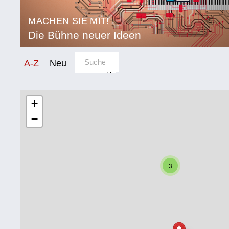
MACHEN SIE MIT!
Die Bühne neuer Ideen
Sortierung/Filter
A-Z
Neu
Kategorie
Bildung
+
−
Corona
Ernährung
Gesundheit
3
Klimainnovation
Kultur
Soziales