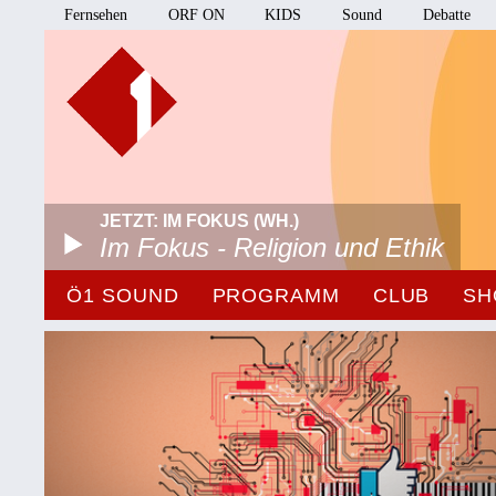
Fernsehen
ORF ON
KIDS
Sound
Debatte
JETZT: IM FOKUS (WH.)
Im Fokus - Religion und Ethik
Ö1 SOUND
PROGRAMM
CLUB
SH