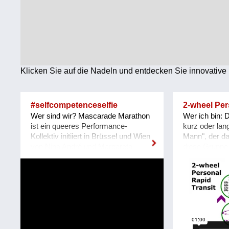
Technologie
Wirtschaft
Weiteres
Klicken Sie auf die Nadeln und entdecken Sie innovative 
#selfcompetenceselfie
2-wheel Per
Wer sind wir? Mascarade Marathon
Wer ich bin:
ist ein queeres Performance-
kurz oder lang
Kollektiv initiiert in Brüssel und Wien
Mann", der da
von Nina André und Margareta
diese Gruppe h
Klose. Der Körper, die Maske und
Von der Ausbi
Abstract Drag vereinigen sich mit
Verkehrsplan
den Gehirn-Körper-Auswüchsen,
öffentlicher V
unseren Smartphones, und schaffen
mehr mit konv
Hybride zwischen Live-Situation und
freizeitlich m
Dokumentation, zwischen
Lösungen bef
Perzeption, Produktion, Partizipation
ist: Außerhalb
und Rezeption. Permanente
Bemühungen z