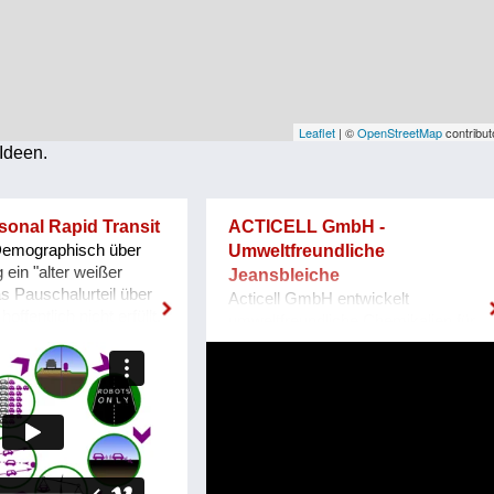
Leaflet
| ©
OpenStreetMap
contribut
Ideen.
sonal Rapid Transit
ACTICELL GmbH -
 Demographisch über
Umweltfreundliche
 ein "alter weißer
Jeansbleiche
s Pauschalurteil über
Acticell GmbH entwickelt
offentlich nicht erfüllt.
umweltfreundliche Chemikalien für
ldung her
die Bleiche von Jeans und
er mit Schwerpunkt
vermarktet sie gemeinsam mit
erkehr, brotberuflich
führenden Maschinen- und
entionelleren und
Chemikalienherstellern auf der
ehr mit innovativen
ganzen Welt. Dass der Used-Look
asst. Was das Problem
durch problematische Prozesse auf
 der Städte trotz aller
die Hose kommt, wissen wir
u wenig leistbare,