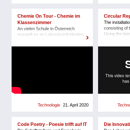
Wärmeausbeute liefert, dafür sehr
einfach zu bauen ist, sehr langlebig
und billig. Als nächstes will ich es in
Chemie On Tour - Chemie im
Circular Rep
ein Wohnhaus bauen, in Verbindung
Klassenzimmer
The installat
mit einem Tischherd. Hinter diesem,
consisting of 
An vielen Schule in Österreich
meinen Handeln steht natürlich ein
Using the late
mangelt es an Laborräumlichkeiten,
Weltbild, ein Wertesystem, dass
machine learn
Inventar und Knowhow, um im
diese Welt auf den Kopf stellt. Nicht
network comp
Rahmen des
mehr das ICH, die Erde ist der
processed ten
naturwissenschaftlichen Unterrichts
Mittelpunkt unseres Kosmos, nein,
archived orn
Experimentalchemie durchzuführen.
unserer gemeinsames SELBST, die
museums and l
Genau diesen Schulen will Chemie
Sonne ist dieser Mittelpunkt.
new unlimite
On Tour eine Lösung bieten:
on their simila
Spannende Experimente, die den
Repetition“ c
SchülerInnen einen Bezug zur
patterns that d
Chemie geben und die Faszination
an Chemie wecken, alles im
Rahmen ihres Unterricht an ihrer
Schule. Wir glauben, dass ein
Technologie
21. April 2020
Techno
besseres naturwissenschaftliches
Grundverständnis den Generationen
der Zukunft dabei hilft, unsere Erde
Code Poetry - Poesie trifft auf IT
Die Innovat
zu schützen. Chemie ist ein