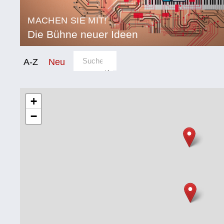
MACHEN SIE MIT!
Die Bühne neuer Ideen
Sortierung/Filter
A-Z
Neu
Kategorie
Bildung
+
−
Corona
Ernährung
Gesundheit
Klimainnovation
Kultur
Soziales