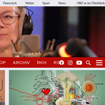
Österreich
Wetter
Sport
News
ORF.at im Überblick
OP
ARCHIV
RKH
RSO