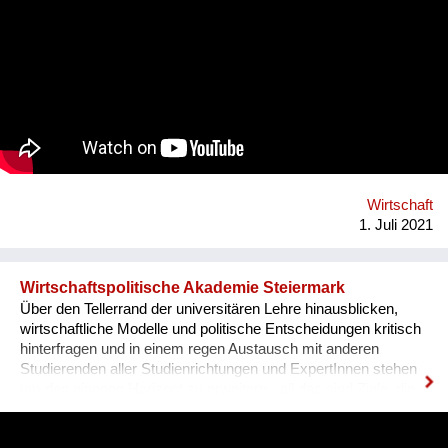
lernen, warum ein drastischer Systemwandel zur
Stabilisierung des Weltklimas auf 1,5°C notwendig ist. Über ein
interdisziplinär und holistisch orientiertes Programm lernen sie
dabei verschiedene Lösungsansätze kennen. Die AEMS findet
2021 vom 19. Juli bis 6. August erneut online statt. Organisator
ist die non-profit OeAD-WohnraumverwaltungsGmbH
(Betreiber von Passivhaus-Studierendenheimen) in
Kooperation mit BOKU Wien und Gemeinwohlökonomie.
Wirtschaft
1. Juli 2021
Wirtschaftspolitische Akademie Steiermark
Über den Tellerrand der universitären Lehre hinausblicken,
wirtschaftliche Modelle und politische Entscheidungen kritisch
hinterfragen und in einem regen Austausch mit anderen
Studierenden aller Studienrichtungen und ExpertInnen stehen
um den eigenen Horizont zu erweitern - all das sind Ziele, die
wir seit mittlerweile 12 Jahren als studentischer Verein mit viel
ehrenamtlichen Engagement und Herzblut verfolgen. 2007 von