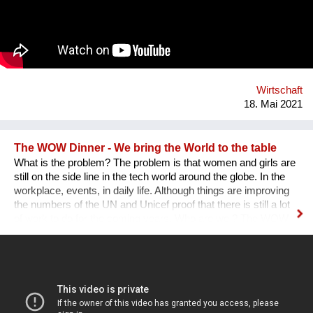
Bewegung, welche viele Wege sucht und zusammenführt.
Denn die nötigen Veränderungen sind vielschichtig und
bedeuten eine weitgreifende Umstellung unserer Lebenswelt.
Wirtschaft
18. Mai 2021
The WOW Dinner - We bring the World to the table
What is the problem? The problem is that women and girls are
still on the side line in the tech world around the globe. In the
workplace, events, in daily life. Although things are improving
the numbers of the UN and Unicef proof that there is still a lot
of work to do for the coming years. Who are we ? The WOW
Dinner is a Global Organization that is based in the
Netherlands. It started initially as a one time event, but, after
the first edition sold out edition was a huge success we as
founders decided to continue. The WOW Dinner started as an
organization to promote women in the tech industry, but, grew
out to an organization that successfully promote, engage and