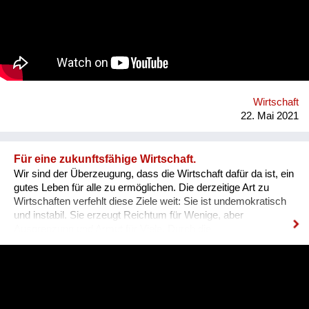
Perspektive von Frauen in der Kunst. Ein partizipatives und
generationenübergreifendes Mentoring-Projekt mit und für
weibliche Kunstschaffende. Frauen arbeiten im
Zusammenschluss und legen aus ihren altersperspektiven
Einzelerfahrungen zusammen. Das Ziel des Soziotops ist die
Verbesserung der Arbeitssituation von Frauen in der Kunst
durch Vernetzung der einzelnen Erfahrungen sollen
Synergieeffekte genutzt werden.
Wirtschaft
22. Mai 2021
Für eine zukunftsfähige Wirtschaft.
Wir sind der Überzeugung, dass die Wirtschaft dafür da ist, ein
gutes Leben für alle zu ermöglichen. Die derzeitige Art zu
Wirtschaften verfehlt diese Ziele weit: Sie ist undemokratisch
und instabil. Sie erzeugt Reichtum für Wenige, aber
Ausgrenzung und Armut für Viele. Durch die
Umweltzerstörung werden diese Ungerechtigkeiten noch
weiter verschärft und unsere Lebensgrundlagen vernichtet.
Um dem zu begegnen, ist eine sozial-ökologische
Transformation der Wirtschaft dringend notwendig. Dafür gibt
es keinen Masterplan: Wir verstehen uns als Teil einer