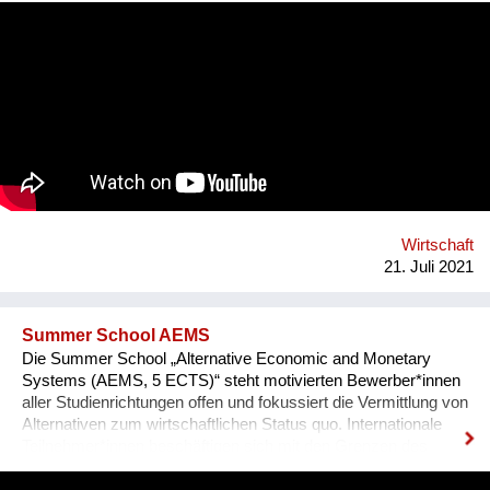
Modeschaffenden, die exklusiv anspruchsorientierte Mode für
Kund_innen mit und ohne Behinderung_en entwickeln. MOB
unterstützt gemeinsam mit Rollstuhlnutzer_innen den
Entwicklungsprozess der kooperierenden Designer_innen.
Menschen mit Behinderung_en existieren de facto als
Zielgruppe in der Modebranche nicht, sie werden weder
mitgedacht noch repräsentiert. MOB will durch die
Entwicklung, Produktion und den Vertrieb von Bekleidung die
Lebensqualität, soziale Teilhabe und den Modespaß für
Menschen mit Behinderung_en signifikant verbessern und
jene für die Modebranche sichtbar machen.
Wirtschaft
21. Juli 2021
Summer School AEMS
Die Summer School „Alternative Economic and Monetary
Systems (AEMS, 5 ECTS)“ steht motivierten Bewerber*innen
aller Studienrichtungen offen und fokussiert die Vermittlung von
Alternativen zum wirtschaftlichen Status quo. Internationale
Teilnehmer*innen beschäftigen sich mit den Grenzen des
Wachstums, sowie den Instabilitäten des Finanzsystems und