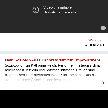
mir reparierte gegenstände, z.b. 1 espressokocher, 1
giesskanne usw. zu sehen + dinge die mir weltweit auffallen +
die ich fotografiert habe. Oft fahrräder + autos repariert mit
gafferband usw. Die idee dahinter ist, zum einen darauf
aufmerksam zu machen, dass viele dinge heutzutage ja so
hergestellt werden, dass man sie gar nicht reparieren kann,
bzw. die fabrikations- und vertriebssturkturen so sind, dass
man kein ersatzteil bekommt, und zum anderen darauf zu
verweisen, dass oft eben auch improvisiert geht, dinge z.b.
Wirtschaft
schnell mal mit einem klebeband zu reparier...
4. Juni 2021
Mein Soziotop - das Laboratorium für Empowerment
Soziotop Ich bin Katharina Reich, Performerin, interdisziplinär
arbeitende Künstlerin und Soziotop Initiatorin. Frauen sind
biographisch im Hintertreffen in der Kunstbranche. Das hat
systembedingte Gründe in den bestehenden
Geschlechterstereotypen. Männer werden vom System
gefördert und erzielen höhere Dotierungen. Mit zunehmendem
Alter führt dies zur Prekarisierung, was desaströs für Frauen
ist. Sie müssen daher raus aus den Ich-Isolationen. Das
Soziotop vereint die sozialen und sozialökonomischen