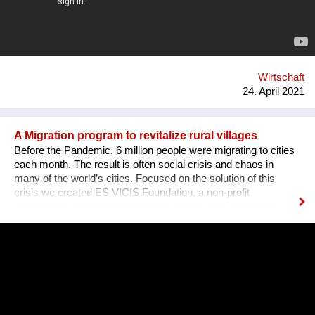
create opportunities for both women, men, lgtbq in the tech
industry. What we are doing new ? We organize networking
dinners in partnership with or around big events around the
world. Our networking dinners are personal and have this
atmosphere that is unique for our organization and where it
stands for. We hav...
Wirtschaft
24. April 2021
A Migration program to revitalize rural villages
Before the Pandemic, 6 million people were migrating to cities
each month. The result is often social crisis and chaos in
many of the world’s cities. Focused on the solution of this
crisis we created ES VICIS Foundation, a non-profit
organization based in Switzerland, whose goal is to foster
sustainable and planned migration to rural towns and villages,
to support their revitalization and empowerment, and ultimately
to create thriving communities. Our "Welcome to my Village"
program was designed to unlock the potential of small, rural
towns and villages. It features three pillars: Welcome,
Business, Home. You can join our efforts by watching and
sharing this video and supporting the ES VICIS Foundation.