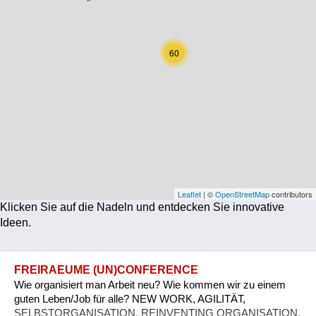
Corona
Ernährung
60
Gesundheit
Klimainnovation
Kultur
Soziales
Technologie
Leaflet
| ©
OpenStreetMap
contributors
Klicken Sie auf die Nadeln und entdecken Sie innovative
Wirtschaft
Ideen.
Weiteres
FREIRAEUME (UN)CONFERENCE
Wie organisiert man Arbeit neu? Wie kommen wir zu einem
guten Leben/Job für alle? NEW WORK, AGILITÄT,
SELBSTORGANISATION, REINVENTING ORGANISATION,