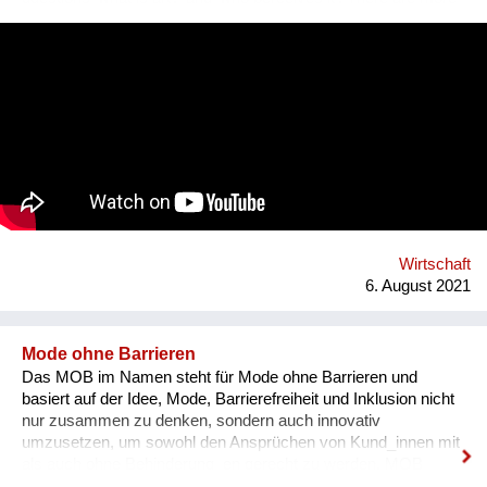
artworks by dead men stored in museums than can be
exhibited. What remains is the virtual, imaginary area, in which
there is also an almost infinite amount of space. Instead of
continuing to practice the status quo of art in “temporary used”
spaces, we decided to just use the space between the worlds
on a permanent and self-determined basis, as an experimental
playground for reawakening imagination in public space. We
resolve this through a decentralized platform using *AR
technology* in public space, making gps-anchored artifacts
accessible to everyone, both at home and abroad. Our
'building' is based on public participation that can inscribe itself
anywhere an...
Wirtschaft
6. August 2021
Mode ohne Barrieren
Das MOB im Namen steht für Mode ohne Barrieren und
basiert auf der Idee, Mode, Barrierefreiheit und Inklusion nicht
nur zusammen zu denken, sondern auch innovativ
umzusetzen, um sowohl den Ansprüchen von Kund_innen mit
als auch ohne Behinderung_en gerecht zu werden. MOB
kooperiert unter dem eigenen Label MOB Industries mit