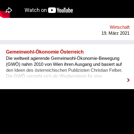
BE THE CHANGE. https://esvicis.org/
www.facebook.com/esvicis
Wirtschaft
19. März 2021
Gemeinwohl-Ökonomie Österreich
Die weltweit agierende Gemeinwohl-Ökonomie-Bewegung
(GWÖ) nahm 2010 von Wien ihren Ausgang und basiert auf
den Ideen des österreichischen Publizisten Christian Felber.
Die GWÖ versteht sich als Wegbereiterin für eine
gesellschaftliche Veränderung in Richtung eines
verantwortungsbewussten, kooperativen Miteinanders. Erfolg
wird nicht primär an finanziellen Kennzahlen gemessen,
sondern mit der Gemeinwohl-Prüfung für Investitionen, mit der
Gemeinwohl-Bilanz für Unternehmen und mit dem
Gemeinwohl-Produkt für eine Volkswirtschaft. Aktuell umfasst
die GWÖ weltweit rund 11.000 Unterstützer*innen, rund 5.000
Aktive in 200 Regionalgruppen, etwa 800 bilanzierte
Unternehmen und andere Organisationen, über 50 Gemeinden