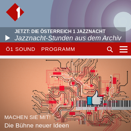
JETZT: DIE ÖSTERREICH 1 JAZZNACHT
Jazznacht-Stunden aus dem Archiv
Ö1 SOUND
PROGRAMM
MACHEN SIE MIT!
Die Bühne neuer Ideen