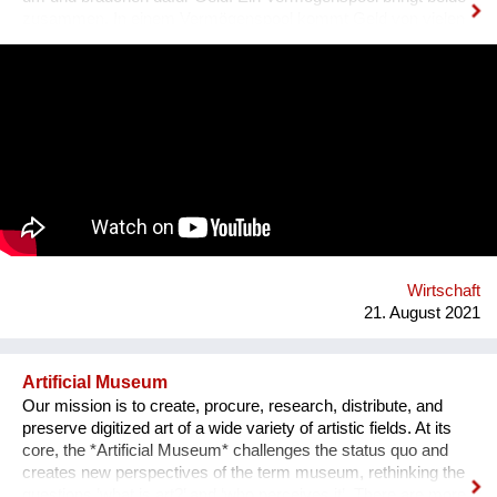
zusammen. In einem Vermögenspool kommt Geld von vielen
Menschen zusammen. Ein Teil wird investiert, ein Teil bleibt
liquide. Dadurch sind fließende Übergänge zwischen
Auszahlungen und neuen Beiträgen möglich. Das Geld im
Vermögenspool ist durch eine Immobilie wertgesichert, und
wenn ich es wieder ausgezahlt haben möchte, dann bekomme
ich es inklusive Inflationsausgleich zurück. (Das ist mehr als
auf einem herkömmlichen Sparbuch.) Vermögenpools
ermöglichen einen neuen Umgang mit Geld und Besitz – denn
es geht dabei nicht um maximale Renditen, sondern lediglich
um Wertsicherung bei gleichzeitiger sinnvoller Anlage.
Dadurch erschaffen wir neue Systeme für ein nachhaltiges
Wirtschaften jenseits des Kapitalismus.
Wirtschaft
21. August 2021
Artificial Museum
Our mission is to create, procure, research, distribute, and
preserve digitized art of a wide variety of artistic fields. At its
core, the *Artificial Museum* challenges the status quo and
creates new perspectives of the term museum, rethinking the
questions ’what is art?’ and ‘who perceives it’. There are more