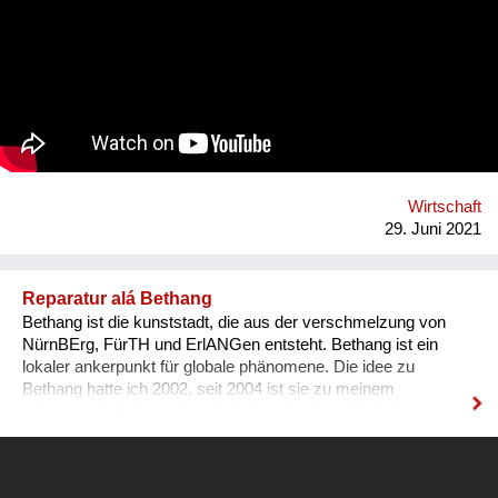
einer Gruppe kritischer WirtschaftsstudentInnen in Wien und
einige Jahre später auch in der Steiermark gegründet, starten
wir in Graz im Oktober 2021 mit unserem neuen Jahrgang, in
dem wir kritische, interessierte und innovative Köpfe
zusammenbringen wollen, um unseren Teil zur Reparatur der
Zukunft beizutragen.
Wirtschaft
29. Juni 2021
Reparatur alá Bethang
Bethang ist die kunststadt, die aus der verschmelzung von
NürnBErg, FürTH und ErlANGen entsteht. Bethang ist ein
lokaler ankerpunkt für globale phänomene. Die idee zu
Bethang hatte ich 2002, seit 2004 ist sie zu meinem
lebenswerk. Bethang beschäftigt sich mit plastikmüll,
kultureller diversität, migration, verkehrswende,
behördenstrukuren, aufhebung des zwangs zum
denkmalschutz und eben mit reparatur. In dem film sind von