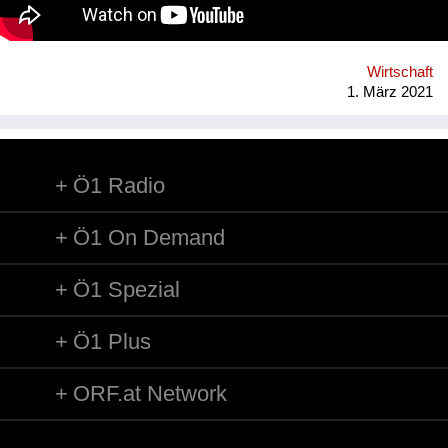
und Städte sowie 200 Hochschulen weltweit, die die Vision der
Gemeinwohl-Ökonomie verbreiten, umsetzen und
weiterentwickeln. www.ecogood.org/austria
Wirtschaft
1. März 2021
Ö1 Radio
Ö1 On Demand
Ö1 Spezial
Ö1 Plus
ORF.at Network