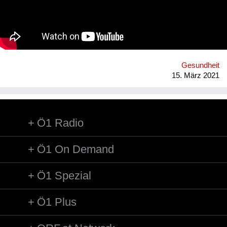
precarious working conditions. We have set up a regenerative
rubber initiative in which we are working together with farmers
in Southern Thailand, sourcing rubber grown in agroforestry
systems, providing a guaranteed purchase and premium price.
Gesundheit
15. März 2021
Ö1 Radio
Ö1 On Demand
Ö1 Spezial
Ö1 Plus