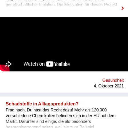
gesellschaftlicher Isolation. Die Motivation für dieses Projekt
entsprang aus eigenen Erfahrungen mit diesen Problemen und
den unzureichenden angebotenen Lösungen.DAM IT wird
dabei eine leistbare und ansprechende Hilfestellung darstellen
und durch ein Wiener Startup entwickelt. DAM IT ist eine
Kombination aus Gesundheits-App und Computerspiel und
wirkt durch den Aufbau von Tagesstrukturen auf verspielte
Weise präventiv gegen psychische Probleme. Was uns
hervorhebt ist die Verbindung von digitaler und analoger Welt.
Ein digitaler Biber nimmt die User an der Hand, führt sie mit
einfachen Aufgaben zurück zu einem ausgewogenen
Lebensstil.
Gesundheit
4. Oktober 2021
Schadstoffe in Alltagsprodukten?
Frag nach, Du hast das Recht dazu! Mehr als 120.000
verschiedene Chemikalien befinden sich in der EU auf dem
Markt. Darunter sind einige, die als besonders
besorgniserregend gelten, weil sie zum Beispiel