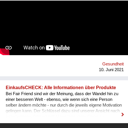
go on the internet and look up some questions, not all the
answers will be correct, and some may even be harmful. Our
App will tackle the informational problem by using
professionals as our sources, will be multilingual so that
anyone no matter their language may understand it, and
discreet - so that no one will be outed or put in danger. To top it
all off, we plan to include gamification and "modern" ways of
conveying the information (videos, games, memes, jokes) in
addition to the more traditional paragraphs and articles. There
may be many apps and books on Sexual Education, but very
few are By Teenagers For Teenagers...
Gesundheit
10. Juni 2021
EinkaufsCHECK: Alle Informationen über Produkte
Bei Fair Friend sind wir der Meinung, dass der Wandel hin zu
einer besseren Welt - ebenso, wie wenn sich eine Person
selber ändern möchte - nur durch die jeweils eigene Motivation
gelingen kann. Der Schlüssel dazu sind unserer Ansicht nach
Informationen. Bildung hilft Menschen mehr Dinge zu
verstehen und besser zu leben. Informationen führen zu dem