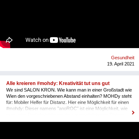
die Gesundheitsförderung und Prävention in und rund um
Haslach an der Mühl in Oberösterreich. Oder vielmehr: Mit
den Expertinnen und Experten verbessern die Menschen ihre
eigene Gesundheitskompetenz, denn die Projekte werden
immer gemeinsam mit ihnen umgesetzt oder nach ihren
Bedürfnissen entwickelt. Dabei arbeiten wir von PROGES mit
dem innovativen Social-Prescribing-Ansatz der in diesem
österreichischen Modellprojekt durch systemisches und
individuelles "Link-Working" zwischen Primärversorgung,
Gesundheitsförderungs- und Präventionsangeboten und
Gesundheit
sozialen Bedürfnissen der Menschen in der Re...
19. April 2021
Alle kreieren #mohdy: Kreativität tut uns gut
Wir sind SALON KRON. Wie kann man in einer Großstadt wie
Wien den vorgeschriebenen Abstand einhalten? MOHDy steht
für: Mobiler Helfer für Distanz. Hier eine Möglichkeit für einen
#mohdy​: Dieser namens "anoROC"​​ ist eine Möglichkeit, wie
man unter Berücksichtigung der vorgeschriebenen Distanz
sogar "disTANZEN" kann. Wie sieht Dein persönlicher #mohdy​
aus? Lasst uns eine Ideensammlung von MOHDys machen -
kann auch gut im Werksunterricht für Schüler kreiert werden.