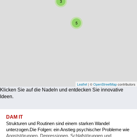
3
Corona
Ernährung
5
Gesundheit
Klimainnovation
Kultur
Soziales
Technologie
Leaflet
| ©
OpenStreetMap
contributors
Klicken Sie auf die Nadeln und entdecken Sie innovative
Wirtschaft
Ideen.
Weiteres
DAM IT
Strukturen und Routinen sind einem starken Wandel
unterzogen.Die Folgen: ein Anstieg psychischer Probleme wie
Angststörungen, Depressionen, Schlafstörungen und