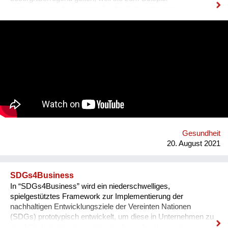
krebserzeugende, hormonell schädliche oder stark
umweltgefährdende Eigenschaften besitzen. Abgekürzt
werden sie als SVHCs bezeichnet (Substances of Very High
Concern). Sie können auch in Spielzeug, Textilien, Schuhen
und anderen Alltagsprodukten enthalten sein.
Konsument*innen haben das Recht, darüber Auskunft zu
bekommen. Hersteller und Händler müssen sie informieren,
wenn ein SVHCs in einem Produkt in einer Konzentration von
mehr als 0,1 % enthalten ist. Diese Auskunft muss spätestens
nach 45 Tagen erfolgen. Gemeinsam mit 18 Partnern aus 13
europäischen Ländern entwickelten der Verein für
Konsumenteninformation VKI und Global 2000 die
Smartphone-App „Scan4Chem“, die es Konsument*innen
Gesundheit
erleichtert, solche Anfragen zu stellen. Mittel- bis langfristig ist
20. August 2021
ein weiteres Ziel,...
SDGs4Business
In “SDGs4Business” wird ein niederschwelliges,
spielgestütztes Framework zur Implementierung der
nachhaltigen Entwicklungsziele der Vereinten Nationen
(SDGs) prototypisch entwickelt, um diese in Unternehmen zu
den Mitarbeiter*innen zu bringen. Ausgehend von einem