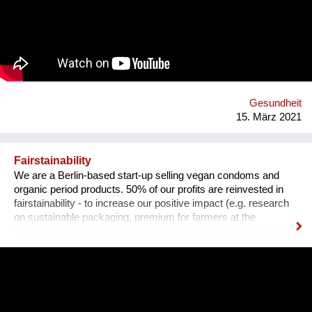
um diesen Zustand zu ändern und bieten eine kreislauffähige
Alternative zu synthetischen Gummibändern. eco * fair * lovely
Webseite: https://premium-haberdashery.de Facebook:
https://www.facebook.com/CHARLEorganic Instagram:
https://www.instagram.com/charle_premium_haberdashery/
Gesundheit
15. März 2021
Fairstainability
We are a Berlin-based start-up selling vegan condoms and
organic period products. 50% of our profits are reinvested in
fairstainability - to increase our positive impact (e.g. research
on sustainable packaging, premium for farmers at the
beginning of our value chain) and reduce the negative impact
we have with our operations (e.g. CO2 footprint, plastic
pollution). One major field of action is in our value chains.
Natural rubber (the material our condoms are made of) is
grown on over 14 million hectars world wide, mainly in
monocultures, often of deforested land under sometimes