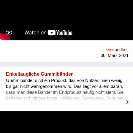
Die Sammlung von Ideen soll zuerst online und dann wenn
erlaubt auch als Fest der Freude à la "BRING YOUR MOHDy"
realisiert werden - IMMER unter Einhaltung der gesetzlichen
Bestimmungen! Der Reinerlös geht an soziale Vereine. Damit
möchten wir unsere menschlichen Fähigkeiten wie Kreativität
und Humor feiern und auf das Thema psychische Gesundheit
während der Covid-Krise aufmerksam machen!
Gesundheit
30. März 2021
Enkeltaugliche Gummibänder
Gummibänder sind ein Produkt, das von Nutzer:innen wenig
bis gar nicht wahrgenommen wird. Das liegt vor allem daran,
dass man diese Bänder im Endprodukt häufig nicht sieht. Sie
befinden sich eingearbeitet in Kleidung, Sportswear, Schuhen,
aber auch in anderen Produkten des täglichen Bedarfs wie
zum Beispiel Haarschmuck, Spielzeug oder Notizbüchern.
Wusstest du, dass selbst bei biozertifizierter Kleidung,
Kurzwaren wie zum Beispiel Gummibänder nicht zwingend
nachhaltig sein müssen? Wir sind im Jahr 2012 angetreten,