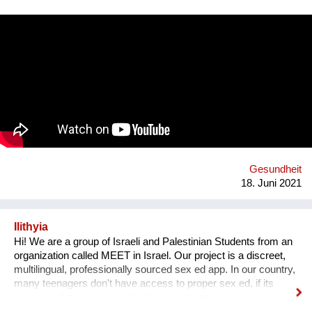
kurzweiligen Mobile Game, welches einen Einblick in eine
idealtypische Version eines Unternehmens bietet, das bereits
wesentliche Schritte in Richtung Nachhaltigkeit gesetzt hat,
werden spezifische Umsetzungsstrategien samt
Impactabschätzung unter geringem bis überschaubarem
Ressourcenaufwand abgeleitet und in einer interaktiven Matrix
im Kontext der SDGs dargestellt.
Gesundheit
18. Juni 2021
Ilithyia
Hi! We are a group of Israeli and Palestinian Students from an
organization called MEET in Israel. Our project is a discreet,
multilingual, professionally sourced sex ed app. In our country,
many teenagers don't have access to proper sex ed, if its
because of the cultural and religious barriers, or simply
because it isn't taught properly at schools. While anyone can