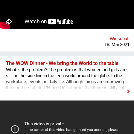
Bewegung, welche viele Wege sucht und zusammenführt.
Denn die nötigen Veränderungen sind vielschichtig und
bedeuten eine weitgreifende Umstellung unserer Lebenswelt.
Wirtschaft
18. Mai 2021
The WOW Dinner - We bring the World to the table
What is the problem? The problem is that women and girls are
still on the side line in the tech world around the globe. In the
workplace, events, in daily life. Although things are improving
the numbers of the UN and Unicef proof that there is still a lot
of work to do for the coming years. Who are we ? The WOW
Dinner is a Global Organization that is based in the
Netherlands. It started initially as a one time event, but, after
the first edition sold out edition was a huge success we as
founders decided to continue. The WOW Dinner started as an
organization to promote women in the tech industry, but, grew
out to an organization that successfully promote, engage and