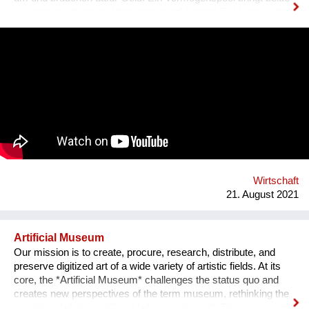
zusammen. In einem Vermögenspool kommt Geld von vielen
Menschen zusammen. Ein Teil wird investiert, ein Teil bleibt
liquide. Dadurch sind fließende Übergänge zwischen
Auszahlungen und neuen Beiträgen möglich. Das Geld im
Vermögenspool ist durch eine Immobilie wertgesichert, und
wenn ich es wieder ausgezahlt haben möchte, dann bekomme
ich es inklusive Inflationsausgleich zurück. (Das ist mehr als
auf einem herkömmlichen Sparbuch.) Vermögenpools
ermöglichen einen neuen Umgang mit Geld und Besitz – denn
es geht dabei nicht um maximale Renditen, sondern lediglich
um Wertsicherung bei gleichzeitiger sinnvoller Anlage.
Dadurch erschaffen wir neue Systeme für ein nachhaltiges
Wirtschaften jenseits des Kapitalismus.
Wirtschaft
21. August 2021
Artificial Museum
Our mission is to create, procure, research, distribute, and
preserve digitized art of a wide variety of artistic fields. At its
core, the *Artificial Museum* challenges the status quo and
creates new perspectives of the term museum, rethinking the
questions ’what is art?’ and ‘who perceives it’. There are more