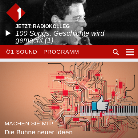
JETZT: RADIOKOLLEG
100 Songs: Geschichte wird
gemacht (1)
Ö1 SOUND
PROGRAMM
MACHEN SIE MIT!
Die Bühne neuer Ideen