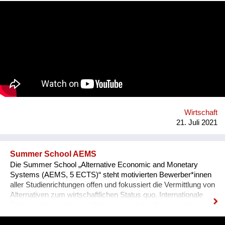
Modeschaffenden, die exklusiv anspruchsorientierte Mode für
Kund_innen mit und ohne Behinderung_en entwickeln. MOB
unterstützt gemeinsam mit Rollstuhlnutzer_innen den
Entwicklungsprozess der kooperierenden Designer_innen.
Menschen mit Behinderung_en existieren de facto als
Zielgruppe in der Modebranche nicht, sie werden weder
mitgedacht noch repräsentiert. MOB will durch die
Entwicklung, Produktion und den Vertrieb von Bekleidung die
Lebensqualität, soziale Teilhabe und den Modespaß für
Menschen mit Behinderung_en signifikant verbessern und
jene für die Modebranche sichtbar machen.
Wirtschaft
21. Juli 2021
Summer School AEMS
Die Summer School „Alternative Economic and Monetary
Systems (AEMS, 5 ECTS)“ steht motivierten Bewerber*innen
aller Studienrichtungen offen und fokussiert die Vermittlung von
Alternativen zum wirtschaftlichen Status quo. Internationale
Teilnehmer*innen beschäftigen sich mit den Grenzen des
Wachstums, sowie den Instabilitäten des Finanzsystems und