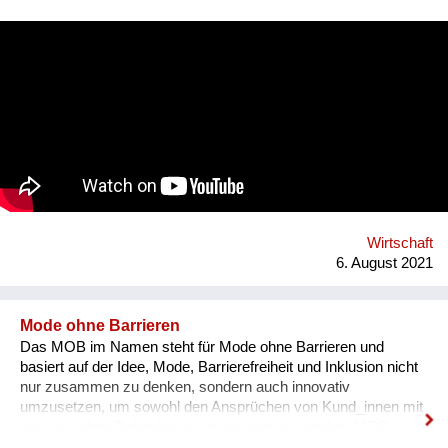
artworks by dead men stored in museums than can be
exhibited. What remains is the virtual, imaginary area, in which
there is also an almost infinite amount of space. Instead of
continuing to practice the status quo of art in “temporary used”
spaces, we decided to just use the space between the worlds
on a permanent and self-determined basis, as an experimental
playground for reawakening imagination in public space. We
resolve this through a decentralized platform using *AR
technology* in public space, making gps-anchored artifacts
accessible to everyone, both at home and abroad. Our
'building' is based on public participation that can inscribe itself
anywhere an...
Wirtschaft
6. August 2021
Mode ohne Barrieren
Das MOB im Namen steht für Mode ohne Barrieren und
basiert auf der Idee, Mode, Barrierefreiheit und Inklusion nicht
nur zusammen zu denken, sondern auch innovativ
umzusetzen, um sowohl den Ansprüchen von Kund_innen mit
als auch ohne Behinderung_en gerecht zu werden. MOB
kooperiert unter dem eigenen Label MOB Industries mit