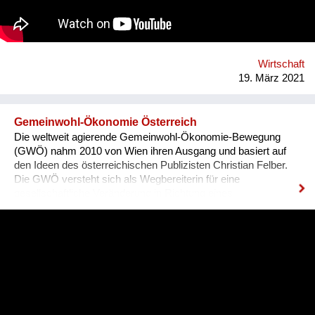
BE THE CHANGE. https://esvicis.org/
www.facebook.com/esvicis
Wirtschaft
19. März 2021
Gemeinwohl-Ökonomie Österreich
Die weltweit agierende Gemeinwohl-Ökonomie-Bewegung
(GWÖ) nahm 2010 von Wien ihren Ausgang und basiert auf
den Ideen des österreichischen Publizisten Christian Felber.
Die GWÖ versteht sich als Wegbereiterin für eine
gesellschaftliche Veränderung in Richtung eines
verantwortungsbewussten, kooperativen Miteinanders. Erfolg
wird nicht primär an finanziellen Kennzahlen gemessen,
sondern mit der Gemeinwohl-Prüfung für Investitionen, mit der
Gemeinwohl-Bilanz für Unternehmen und mit dem
Gemeinwohl-Produkt für eine Volkswirtschaft. Aktuell umfasst
die GWÖ weltweit rund 11.000 Unterstützer*innen, rund 5.000
Aktive in 200 Regionalgruppen, etwa 800 bilanzierte
Unternehmen und andere Organisationen, über 50 Gemeinden