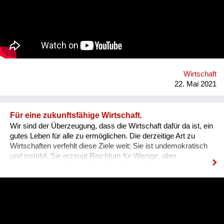
Perspektive von Frauen in der Kunst. Ein partizipatives und
generationenübergreifendes Mentoring-Projekt mit und für
weibliche Kunstschaffende. Frauen arbeiten im
Zusammenschluss und legen aus ihren altersperspektiven
Einzelerfahrungen zusammen. Das Ziel des Soziotops ist die
Verbesserung der Arbeitssituation von Frauen in der Kunst
durch Vernetzung der einzelnen Erfahrungen sollen
Synergieeffekte genutzt werden.
Wirtschaft
22. Mai 2021
Für eine zukunftsfähige Wirtschaft.
Wir sind der Überzeugung, dass die Wirtschaft dafür da ist, ein
gutes Leben für alle zu ermöglichen. Die derzeitige Art zu
Wirtschaften verfehlt diese Ziele weit: Sie ist undemokratisch
und instabil. Sie erzeugt Reichtum für Wenige, aber
Ausgrenzung und Armut für Viele. Durch die
Umweltzerstörung werden diese Ungerechtigkeiten noch
weiter verschärft und unsere Lebensgrundlagen vernichtet.
Um dem zu begegnen, ist eine sozial-ökologische
Transformation der Wirtschaft dringend notwendig. Dafür gibt
es keinen Masterplan: Wir verstehen uns als Teil einer