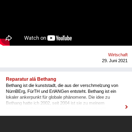
einer Gruppe kritischer WirtschaftsstudentInnen in Wien und
einige Jahre später auch in der Steiermark gegründet, starten
wir in Graz im Oktober 2021 mit unserem neuen Jahrgang, in
dem wir kritische, interessierte und innovative Köpfe
zusammenbringen wollen, um unseren Teil zur Reparatur der
Zukunft beizutragen.
Wirtschaft
29. Juni 2021
Reparatur alá Bethang
Bethang ist die kunststadt, die aus der verschmelzung von
NürnBErg, FürTH und ErlANGen entsteht. Bethang ist ein
lokaler ankerpunkt für globale phänomene. Die idee zu
Bethang hatte ich 2002, seit 2004 ist sie zu meinem
lebenswerk. Bethang beschäftigt sich mit plastikmüll,
kultureller diversität, migration, verkehrswende,
behördenstrukuren, aufhebung des zwangs zum
denkmalschutz und eben mit reparatur. In dem film sind von