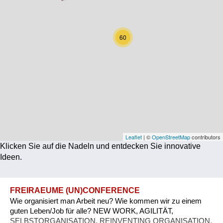
Corona
Ernährung
60
Gesundheit
Klimainnovation
Kultur
Soziales
Technologie
Leaflet
| ©
OpenStreetMap
contributors
Klicken Sie auf die Nadeln und entdecken Sie innovative
Wirtschaft
Ideen.
Weiteres
FREIRAEUME (UN)CONFERENCE
Wie organisiert man Arbeit neu? Wie kommen wir zu einem
guten Leben/Job für alle? NEW WORK, AGILITÄT,
SELBSTORGANISATION, REINVENTING ORGANISATION,