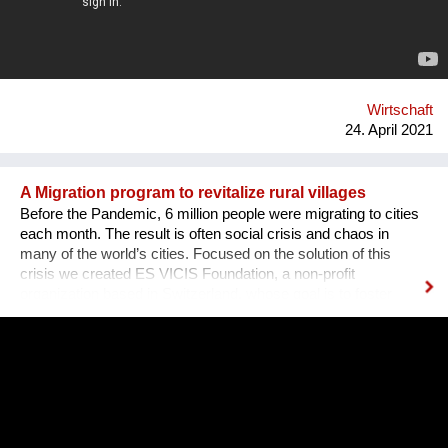
create opportunities for both women, men, lgtbq in the tech
industry. What we are doing new ? We organize networking
dinners in partnership with or around big events around the
world. Our networking dinners are personal and have this
atmosphere that is unique for our organization and where it
stands for. We hav...
Wirtschaft
24. April 2021
A Migration program to revitalize rural villages
Before the Pandemic, 6 million people were migrating to cities
each month. The result is often social crisis and chaos in
many of the world’s cities. Focused on the solution of this
crisis we created ES VICIS Foundation, a non-profit
organization based in Switzerland, whose goal is to foster
sustainable and planned migration to rural towns and villages,
to support their revitalization and empowerment, and ultimately
to create thriving communities. Our "Welcome to my Village"
program was designed to unlock the potential of small, rural
towns and villages. It features three pillars: Welcome,
Business, Home. You can join our efforts by watching and
sharing this video and supporting the ES VICIS Foundation.