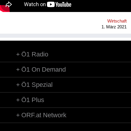
und Städte sowie 200 Hochschulen weltweit, die die Vision der
Gemeinwohl-Ökonomie verbreiten, umsetzen und
weiterentwickeln. www.ecogood.org/austria
Wirtschaft
1. März 2021
Ö1 Radio
Ö1 On Demand
Ö1 Spezial
Ö1 Plus
ORF.at Network