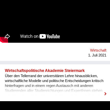
lernen, warum ein drastischer Systemwandel zur
Stabilisierung des Weltklimas auf 1,5°C notwendig ist. Über ein
interdisziplinär und holistisch orientiertes Programm lernen sie
dabei verschiedene Lösungsansätze kennen. Die AEMS findet
2021 vom 19. Juli bis 6. August erneut online statt. Organisator
ist die non-profit OeAD-WohnraumverwaltungsGmbH
(Betreiber von Passivhaus-Studierendenheimen) in
Kooperation mit BOKU Wien und Gemeinwohlökonomie.
Wirtschaft
1. Juli 2021
Wirtschaftspolitische Akademie Steiermark
Über den Tellerrand der universitären Lehre hinausblicken,
wirtschaftliche Modelle und politische Entscheidungen kritisch
hinterfragen und in einem regen Austausch mit anderen
Studierenden aller Studienrichtungen und ExpertInnen stehen
um den eigenen Horizont zu erweitern - all das sind Ziele, die
wir seit mittlerweile 12 Jahren als studentischer Verein mit viel
ehrenamtlichen Engagement und Herzblut verfolgen. 2007 von