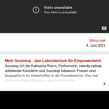
mir reparierte gegenstände, z.b. 1 espressokocher, 1
giesskanne usw. zu sehen + dinge die mir weltweit auffallen +
die ich fotografiert habe. Oft fahrräder + autos repariert mit
gafferband usw. Die idee dahinter ist, zum einen darauf
aufmerksam zu machen, dass viele dinge heutzutage ja so
hergestellt werden, dass man sie gar nicht reparieren kann,
bzw. die fabrikations- und vertriebssturkturen so sind, dass
man kein ersatzteil bekommt, und zum anderen darauf zu
verweisen, dass oft eben auch improvisiert geht, dinge z.b.
Wirtschaft
schnell mal mit einem klebeband zu reparier...
4. Juni 2021
Mein Soziotop - das Laboratorium für Empowerment
Soziotop Ich bin Katharina Reich, Performerin, interdisziplinär
arbeitende Künstlerin und Soziotop Initiatorin. Frauen sind
biographisch im Hintertreffen in der Kunstbranche. Das hat
systembedingte Gründe in den bestehenden
Geschlechterstereotypen. Männer werden vom System
gefördert und erzielen höhere Dotierungen. Mit zunehmendem
Alter führt dies zur Prekarisierung, was desaströs für Frauen
ist. Sie müssen daher raus aus den Ich-Isolationen. Das
Soziotop vereint die sozialen und sozialökonomischen