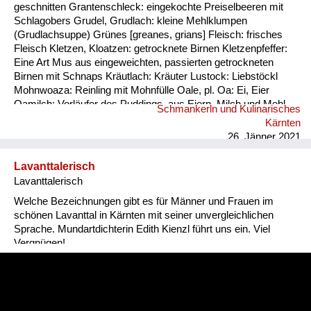
geschnitten Grantenschleck: eingekochte Preiselbeeren mit
Schlagobers Grudel, Grudlach: kleine Mehlklumpen
(Grudlachsuppe) Grünes [greanes, grians] Fleisch: frisches
Fleisch Kletzen, Kloatzen: getrocknete Birnen Kletzenpfeffer:
Eine Art Mus aus eingeweichten, passierten getrockneten
Birnen mit Schnaps Kräutlach: Kräuter Lustock: Liebstöckl
Mohnwoaza: Reinling mit Mohnfülle Oale, pl. Oa: Ei, Eier
Oamilch: Vorläufer des Puddings, aus Eiern, Milch und Mehl
Schmankerln und Kulinarisches
Piggalan: Weihnachtsgericht im Lavanttal, Mohnwoaza mit
Kärnten
einem Saft aus Dörrobst und Schnaps übergossen Plentn:
26. Jänner 2021
Polenta Pranschgalan: Der knusprige Rest, ...
Lavanttalerisch
Lavanttalerisch
Welche Bezeichnungen gibt es für Männer und Frauen im
schönen Lavanttal in Kärnten mit seiner unvergleichlichen
Sprache. Mundartdichterin Edith Kienzl führt uns ein. Viel
Vergnügen!