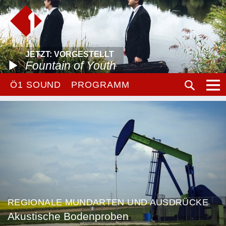
JETZT: VORGESTELLT
Fountain of Youth
Ö1 SOUND
PROGRAMM
REGIONALE MUNDARTEN UND AUSDRÜCKE
Akustische Bodenproben