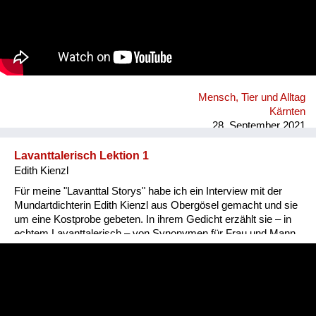
Mensch, Tier und Alltag
Kärnten
28. September 2021
Lavanttalerisch Lektion 1
Edith Kienzl
Für meine "Lavanttal Storys" habe ich ein Interview mit der
Mundartdichterin Edith Kienzl aus Obergösel gemacht und sie
um eine Kostprobe gebeten. In ihrem Gedicht erzählt sie – in
echtem Lavanttalerisch – von Synonymen für Frau und Mann.
Nina Popp, www.lavanttal-storys.at