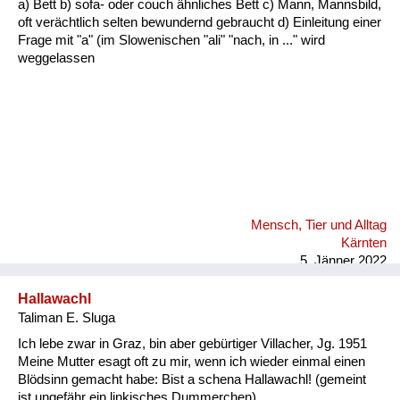
a) Bett b) sofa- oder couch ähnliches Bett c) Mann, Mannsbild,
Fluchen und Reden
oft verächtlich selten bewundernd gebraucht d) Einleitung einer
Frage mit "a" (im Slowenischen "ali" "nach, in ..." wird
Mensch, Tier und Alltag
weggelassen
Schmankerln und
Kulinarisches
Mensch, Tier und Alltag
Kärnten
5. Jänner 2022
Hallawachl
Taliman E. Sluga
Ich lebe zwar in Graz, bin aber gebürtiger Villacher, Jg. 1951
Meine Mutter esagt oft zu mir, wenn ich wieder einmal einen
Blödsinn gemacht habe: Bist a schena Hallawachl! (gemeint
ist ungefähr ein linkisches Dummerchen)