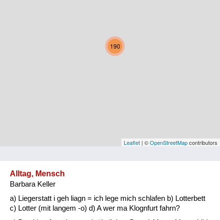
Kärnten
Niederösterreich
190
Oberösterreich
Salzburg
Steiermark
Tirol
Vorarlberg
Leaflet
| ©
OpenStreetMap
contributors
Wien
Alltag, Mensch
Barbara Keller
Kategorie
a) Liegerstatt i geh liagn = ich lege mich schlafen b) Lotterbett
Natur und Landwirtschaft
c) Lotter (mit langem -o) d) A wer ma Klognfurt fahrn?