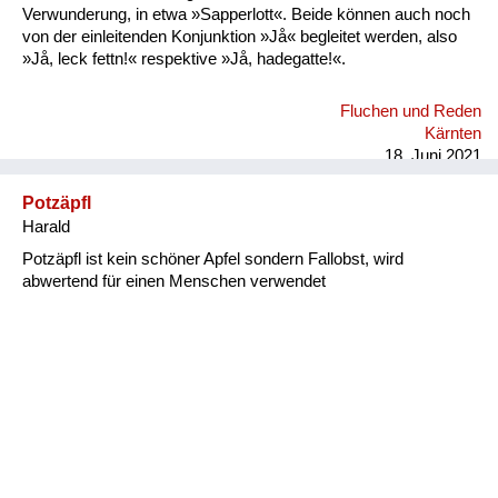
Verwunderung, in etwa »Sapperlott«. Beide können auch noch
von der einleitenden Konjunktion »Jå« begleitet werden, also
»Jå, leck fettn!« respektive »Jå, hadegatte!«.
Fluchen und Reden
Kärnten
18. Juni 2021
Potzäpfl
Harald
Potzäpfl ist kein schöner Apfel sondern Fallobst, wird
abwertend für einen Menschen verwendet