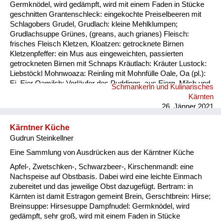
Germknödel, wird gedämpft, wird mit einem Faden in Stücke
geschnitten Grantenschleck: eingekochte Preiselbeeren mit
Schlagobers Grudel, Grudlach: kleine Mehlklumpen;
Grudlachsuppe Grünes, (greans, auch grianes) Fleisch:
frisches Fleisch Kletzen, Kloatzen: getrocknete Birnen
Kletzenpfeffer: ein Mus aus eingeweichten, passierten
getrockneten Birnen mit Schnaps Kräutlach: Kräuter Lustock:
Liebstöckl Mohnwoaza: Reinling mit Mohnfülle Oale, Oa (pl.):
Ei, Eier Oamilch: Vorläufer des Puddings, aus Eiern, Milch und
Schmankerln und Kulinarisches
Mehl, auch Oaweible Piggalan: Weihnachtsgericht im
Kärnten
Lavanttal, Mohnwoaza mit einem Saft aus Dörrobst und
26. Jänner 2021
Schnaps übergossen Plentn: Polenta Pranschgalan: d...
Kärntner Küche
Gudrun Steinkellner
Eine Sammlung von Ausdrücken aus der Kärntner Küche
Apfel-, Zwetschken-, Schwarzbeer-, Kirschenmandl: eine
Nachspeise auf Obstbasis. Dabei wird eine leichte Einmach
zubereitet und das jeweilige Obst dazugefügt. Bertram: in
Kärnten ist damit Estragon gemeint Brein, Gerschtbrein: Hirse;
Breinsuppe: Hirsesuppe Dampfnudel: Germknödel, wird
gedämpft, sehr groß, wird mit einem Faden in Stücke