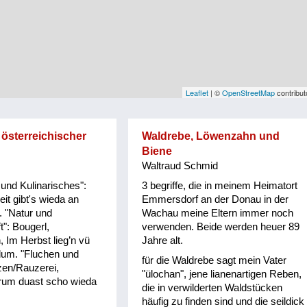
Leaflet
| ©
OpenStreetMap
contribut
 österreichischer
Waldrebe, Löwenzahn und
Biene
Waltraud Schmid
und Kulinarisches":
3 begriffe, die in meinem Heimatort
it gibt's wieda an
Emmersdorf an der Donau in der
. "Natur und
Wachau meine Eltern immer noch
t": Bougerl,
verwenden. Beide werden heuer 89
 Im Herbst lieg’n vü
Jahre alt.
um. "Fluchen und
für die Waldrebe sagt mein Vater
zen/Rauzerei,
"ülochan", jene lianenartigen Reben,
um duast scho wieda
die in verwilderten Waldstücken
häufig zu finden sind und die seildick