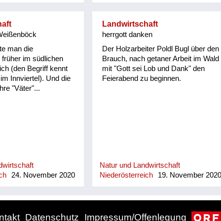
aft
Landwirtschaft
Weißenböck
herrgott danken
te man die
Der Holzarbeiter Poldl Bugl über den
 früher im südlichen
Brauch, nach getaner Arbeit im Wald
ich (den Begriff kennt
mit "Gott sei Lob und Dank" den
m Innviertel). Und die
Feierabend zu beginnen.
re "Väter"...
wirtschaft
Natur und Landwirtschaft
ch
24. November 2020
Niederösterreich
19. November 202
ntakt
Datenschutz
Impressum/Offenlegung