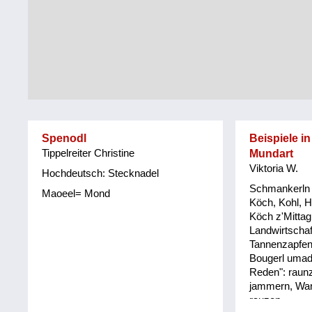
Tirol
Alltag
Vorarlberg
Schmankerln
und
Wien
Kulinarisches
Spenodl
Beispiele in
Tippelreiter Christine
Mundart
Viktoria W.
Hochdeutsch: Stecknadel
Schmankerln 
Maoeel= Mond
Köch, Kohl, He
Köch z'Mittag
Landwirtschaf
Tannenzapfen,
Bougerl umad
Reden": raun
jammern, War
rauzen.