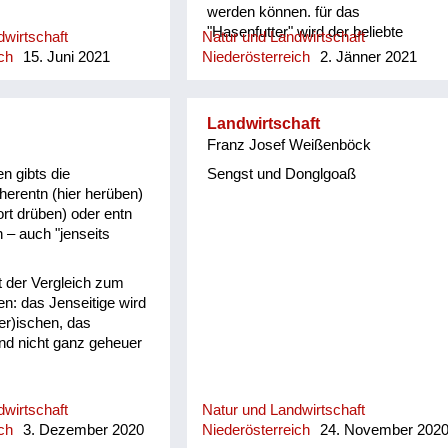
werden können. für das
"Hasenfutter" wird der beliebte
wirtschaft
Natur und Landwirtschaft
Löwenzahn mit "mordoschn"
ch
15. Juni 2021
Niederösterreich
2. Jänner 2021
übersetzt. Ein Begriff, der mich in
meiner Kindheit ganz
selbstverständlich begleitet hat, weil
Landwirtschaft
ich selber Hasen gehalten habe. "So
Franz Josef Weißenböck
schene Mordoschn! war ein oft
gehörter Ausruf Die Bienen oder die
n gibts die
Sengst und Donglgoaß
Biene nennt mein Vater "de Bei nl"
erentn (hier herüben)
oder "des Bei nl" Bei nl hittn ist das
ort drüben) oder entn
Bienenhaus, wo die Stöcke
n – auch "jenseits
aufgestellt sind. in dieser Art gibt es
viele ähnliche Begriffe, wie zb, das
st der Vergleich zum
"Hei (n)l" und das Verb dazu "hei
n: das Jenseitige wird
(n)ln" eine kleine Haue oder Harke
er)ischen, das
für den Garten. Hei (n)ln konnte ich
nd nicht ganz geheuer
lange nicht in das Hochdeutsche
übersetzen, weil ich dafür keinen
passenden Begriff fand!!
wirtschaft
Natur und Landwirtschaft
ch
3. Dezember 2020
Niederösterreich
24. November 202