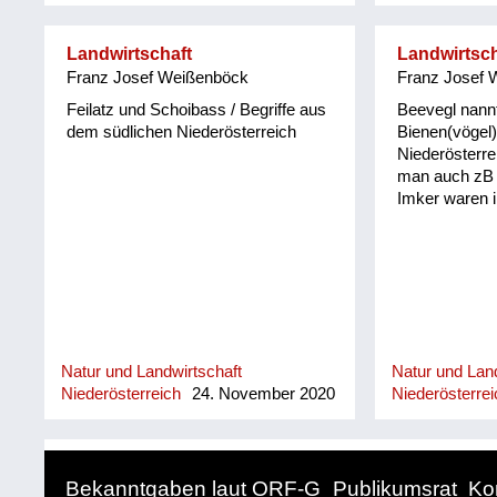
Hühnerhabicht heißt Heanageia
Landwirtschaft
Landwirtsch
Franz Josef Weißenböck
Franz Josef 
Feilatz und Schoibass / Begriffe aus
Beevegl nann
dem südlichen Niederösterreich
Bienen(vögel)
Niederösterre
man auch zB i
Imker waren ih
Natur und Landwirtschaft
Natur und Land
Niederösterreich
24. November 2020
Niederösterrei
Bekanntgaben laut ORF-G
Publikumsrat
Ko