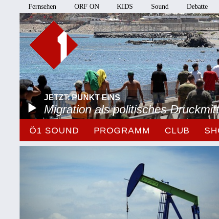
Fernsehen
ORF ON
KIDS
Sound
Debatte
JETZT: PUNKT EINS
Migration als politisches Druckmitt
Ö1 SOUND
PROGRAMM
CLUB
SH