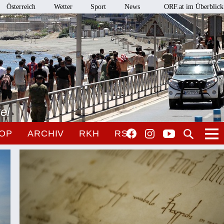
Österreich
Wetter
Sport
News
ORF.at im Überblick
el
OP
ARCHIV
RKH
RSO