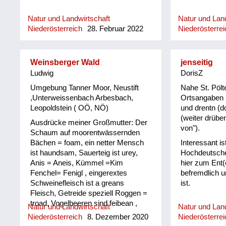
Natur und Landwirtschaft
Natur und Land
Niederösterreich
28. Februar 2022
Niederösterrei
Weinsberger Wald
jenseitig
Ludwig
DorisZ
Umgebung Tanner Moor, Neustift
Nahe St. Pölte
,Unterweissenbach Arbesbach,
Ortsangaben h
Leopoldstein ( OÖ, NÖ)
und drentn (d
(weiter drübe
Ausdrücke meiner Großmutter: Der
von").
Schaum auf moorentwässernden
Bächen = foam, ein netter Mensch
Interessant i
ist haundsam, Sauerteig ist urey,
Hochdeutsche
Anis = Aneis, Kümmel =Kim
hier zum Ent(
Fenchel= Fenigl , eingerextes
befremdlich u
Schweinefleisch ist a greans
ist.
Fleisch, Getreide speziell Roggen =
troad, Vogelbeeren sind feibean ,
Natur und Landwirtschaft
Natur und Land
Blaubeeren sind Heidelbeeren,
Niederösterreich
8. Dezember 2020
Niederösterrei
Kraunkn Preiselbeeren. Der