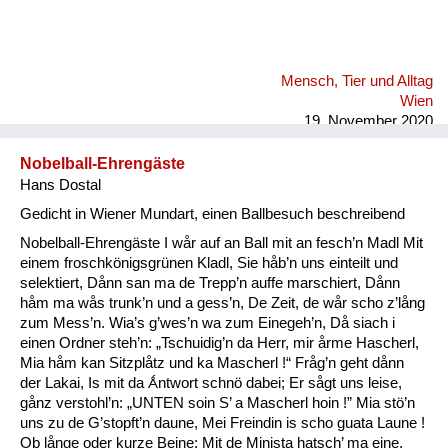
Mensch, Tier und Alltag
Wien
19. November 2020
Nobelball-Ehrengäste
Hans Dostal
Gedicht in Wiener Mundart, einen Ballbesuch beschreibend
Nobelball-Ehrengäste I wår auf an Ball mit an fesch’n Madl Mit
einem froschkönigsgrünen Kladl, Sie håb’n uns einteilt und
selektiert, Dånn san ma de Trepp’n auffe marschiert, Dånn
håm ma wås trunk’n und a gess’n, De Zeit, de wår scho z’lång
zum Mess’n. Wia’s g’wes’n wa zum Einegeh’n, Då siach i
einen Ordner steh’n: „Tschuidig’n da Herr, mir årme Hascherl,
Mia håm kan Sitzplåtz und ka Mascherl !“ Fråg’n geht dånn
der Lakai, Is mit da Ǻntwort schnö dabei; Er sågt uns leise,
gånz verstohl’n: „UNTEN soin S’ a Mascherl hoin !” Mia stö’n
uns zu de G’stopft’n daune, Mei Freindin is scho guata Laune !
Ob långe oder kurze Beine: Mit de Minista hatsch’ ma eine,