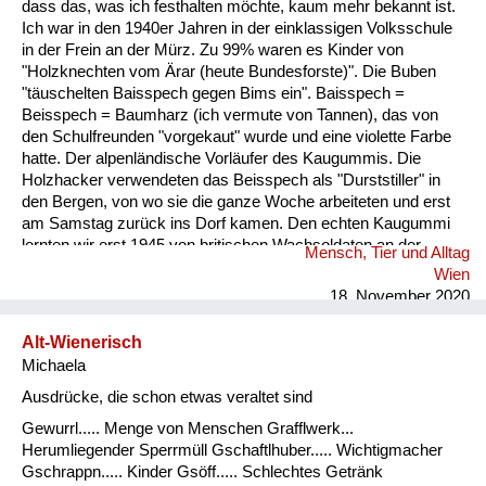
dass das, was ich festhalten möchte, kaum mehr bekannt ist.
Ich war in den 1940er Jahren in der einklassigen Volksschule
in der Frein an der Mürz. Zu 99% waren es Kinder von
"Holzknechten vom Ärar (heute Bundesforste)". Die Buben
"täuschelten Baisspech gegen Bims ein". Baisspech =
Beisspech = Baumharz (ich vermute von Tannen), das von
den Schulfreunden "vorgekaut" wurde und eine violette Farbe
hatte. Der alpenländische Vorläufer des Kaugummis. Die
Holzhacker verwendeten das Beisspech als "Durststiller" in
den Bergen, von wo sie die ganze Woche arbeiteten und erst
am Samstag zurück ins Dorf kamen. Den echten Kaugummi
lernten wir erst 1945 von britischen Wachsoldaten an der
Mensch, Tier und Alltag
Grenze derBritischen Besatzungszone ihren Dienst versahen,
Wien
kennen. Hin und wieder bekamen wir von ihnen solchen
18. November 2020
geschenkt. Der sowjetische Grenzposten war dann im
Lahnsattel. ...
Alt-Wienerisch
Michaela
Ausdrücke, die schon etwas veraltet sind
Gewurrl..... Menge von Menschen Grafflwerk...
Herumliegender Sperrmüll Gschaftlhuber..... Wichtigmacher
Gschrappn..... Kinder Gsöff..... Schlechtes Getränk