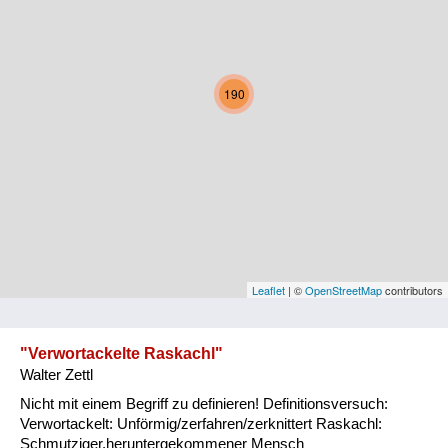
Kärnten
Niederösterreich
190
Oberösterreich
Salzburg
Steiermark
Tirol
Vorarlberg
Leaflet
| ©
OpenStreetMap
contributors
Wien
"Verwortackelte Raskachl"
Walter Zettl
Kategorie
Nicht mit einem Begriff zu definieren! Definitionsversuch:
Natur und Landwirtschaft
Verwortackelt: Unförmig/zerfahren/zerknittert Raskachl:
Schmutziger,heruntergekommener Mensch