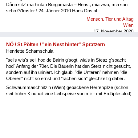
Dånn sitz’ ma hintan Burgamasta – Heast, mia zwa, mia san
scho G’fraster ! 24. Jänner 2010 Hans Dostal
Mensch, Tier und Alltag
Wien
17. November 2020
NÖ / St.Pölten / "ein Nest hinter" Spratzern
Henriette Schamschula
"sei's wia's sei, hod de Bairin g'sogt, wia's in Steaz g'soacht
hod" Anfang der 70er. Die Bäuerin hat den Sterz nicht gesucht,
sondern auf ihn uriniert. Ich glaub: "die Unteren" nehmen "die
Oberen" nicht so ernst und "rächen sich" gleichzeitig dabei .
Schwaummaschnitzln (Wien) gebackene Herrenpilze (schon
seit früher Kindheit eine Leibspeise von mir - mit Erdäpfesalod)