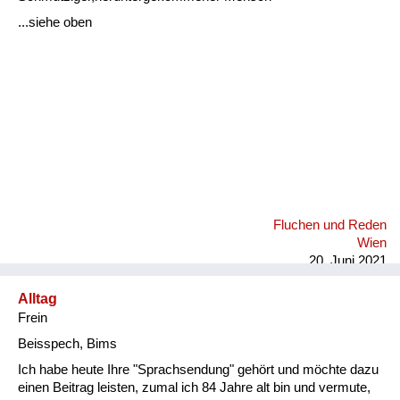
Fluchen und Reden
...siehe oben
Mensch, Tier und Alltag
Schmankerln und
Kulinarisches
Fluchen und Reden
Wien
20. Juni 2021
Alltag
Frein
Beisspech, Bims
Ich habe heute Ihre "Sprachsendung" gehört und möchte dazu
einen Beitrag leisten, zumal ich 84 Jahre alt bin und vermute,