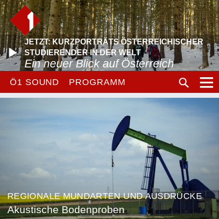
JETZT: KURZPORTRÄTS ÖSTERREICHISCHER
STUDIERENDER IN DER WELT
Ein neuer Blick auf Österreich
Ö1 SOUND
PROGRAMM
REGIONALE MUNDARTEN UND AUSDRÜCKE
Akustische Bodenproben