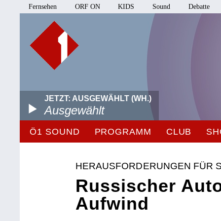
Fernsehen
ORF ON
KIDS
Sound
Debatte
JETZT: AUSGEWÄHLT (WH.)
Ausgewählt
Ö1 SOUND
PROGRAMM
CLUB
SH
HERAUSFORDERUNGEN FÜR S
Russischer Aut
Aufwind