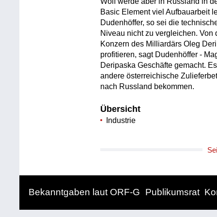
Wolf werde aber in Russland in d
Basic Element viel Aufbauarbeit l
Dudenhöffer, so sei die technisch
Niveau nicht zu vergleichen. Von
Konzern des Milliardärs Oleg Der
profitieren, sagt Dudenhöffer - Ma
Deripaska Geschäfte gemacht. Es
andere österreichische Zulieferb
nach Russland bekommen.
Übersicht
Industrie
Se
Bekanntgaben laut ORF-G
Publikumsrat
Ko