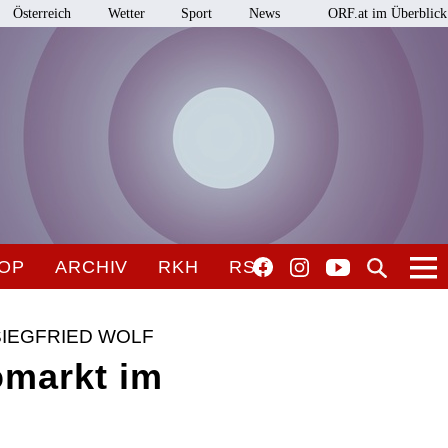
Österreich
Wetter
Sport
News
ORF.at im Überblick
OP
ARCHIV
RKH
RSO
IEGFRIED WOLF
omarkt im