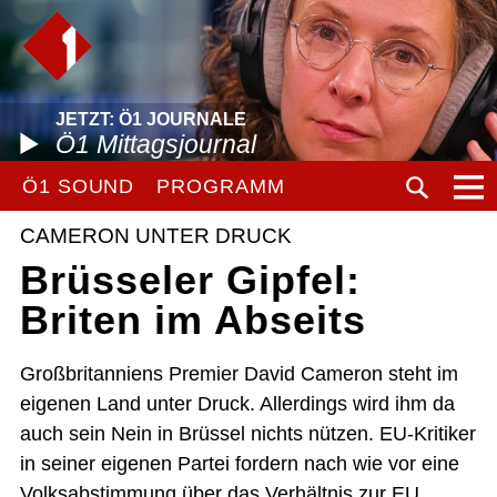
JETZT: Ö1 JOURNALE
Ö1 Mittagsjournal
Ö1 SOUND
PROGRAMM
CAMERON UNTER DRUCK
Brüsseler Gipfel:
Briten im Abseits
Großbritanniens Premier David Cameron steht im
eigenen Land unter Druck. Allerdings wird ihm da
auch sein Nein in Brüssel nichts nützen. EU-Kritiker
in seiner eigenen Partei fordern nach wie vor eine
Volksabstimmung über das Verhältnis zur EU.