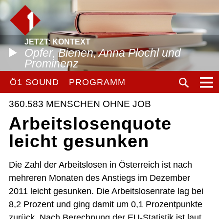
JETZT: KONTEXT
Opfer, Bienen, Anna Plochl und
Prominenz
Ö1 SOUND
PROGRAMM
360.583 MENSCHEN OHNE JOB
Arbeitslosenquote
leicht gesunken
Die Zahl der Arbeitslosen in Österreich ist nach
mehreren Monaten des Anstiegs im Dezember
2011 leicht gesunken. Die Arbeitslosenrate lag bei
8,2 Prozent und ging damit um 0,1 Prozentpunkte
zurück. Nach Berechnung der EU-Statistik ist laut