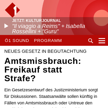
JETZT: KULTURJOURNAL
"Il viaggio a Reims" + Isabella
Rossellini + "Guru"
Ö1 SOUND
PROGRAMM
NEUES GESETZ IN BEGUTACHTUNG
Amtsmissbrauch:
Freikauf statt
Strafe?
Ein Gesetzesentwurf des Justizministerium sorgt
für Diskussionen. Staatsanwälte sollen künftig in
Fällen von Amtsmissbrauch oder Untreue den