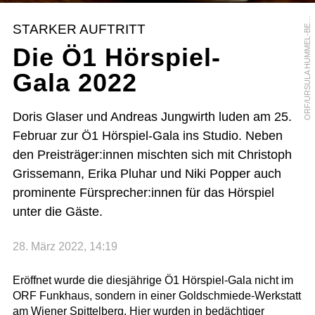
R
F
/
U
R
S
U
L
A
H
U
M
M
E
L
-
B
R
G
E
O
R
STARKER AUFTRITT
E
Die Ö1 Hörspiel-
Gala 2022
Doris Glaser und Andreas Jungwirth luden am 25.
Februar zur Ö1 Hörspiel-Gala ins Studio. Neben
den Preisträger:innen mischten sich mit Christoph
Grissemann, Erika Pluhar und Niki Popper auch
prominente Fürsprecher:innen für das Hörspiel
unter die Gäste.
28. März 2022, 14:19
Eröffnet wurde die diesjährige Ö1 Hörspiel-Gala nicht im
ORF Funkhaus, sondern in einer Goldschmiede-Werkstatt
am Wiener Spittelberg. Hier wurden in bedächtiger