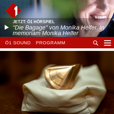
JETZT: Ö1 HÖRSPIEL
"Die Bagage" von Monika Helfer. In
memoriam Monika Helfer
Ö1 SOUND
PROGRAMM