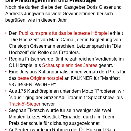
Die Preisträgerinnen und Preisträger
Noch nie durften die beiden Gastgeber Doris Glaser und
Andreas Jungwirth so viele Gewinner:innen bei sich
begrüßen, wie in diesem Jahr.
Den
Publikumspreis für das beliebteste Hörspiel
erhielt
"Die Hochzeit" von Marc Carnal, der in Begleitung von
Christoph Grissemann erschien. Letzter sprach in "Die
Hochzeit" die Rolle des Erzählers.
Regina Fritsch wurde für ihre zahlreichen Verdienste im
Ö1 Hörspiel als
Schauspielerin des Jahres
geehrt.
Eine Jury aus Kulturjournalist:innen vergab den Preis für
das
beste Originalhörspiel
an FALKNER für "Manifest
58 / IRGENDWOHER".
Aus 175 Kurzhörspielen unter dem Motto "Probieren wir
´s aus!" ging der Grazer Adi Traar mit "Sprachshow" als
Track-5'-Sieger
hervor.
Stephan Tikatsch wurde für sein weniger als zwei
Minuten kurzes Hörstück "Einander durch" mit dem
Preis der schule für dichtung ausgezeichnet.
Außerdem wurde im Rahmen der Ö1 Hörspiel-Gala