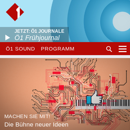
JETZT: Ö1 JOURNALE
Ö1 Frühjournal
Ö1 SOUND
PROGRAMM
MACHEN SIE MIT!
Die Bühne neuer Ideen