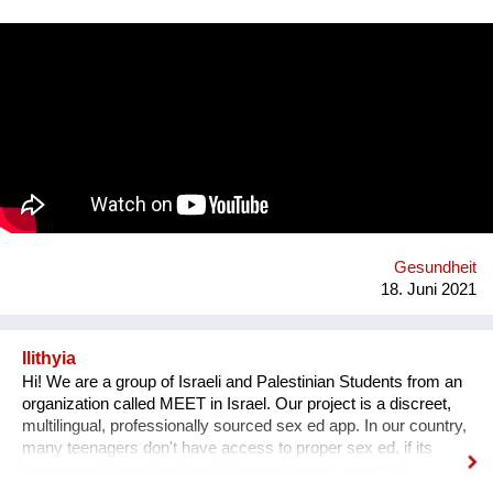
kurzweiligen Mobile Game, welches einen Einblick in eine
idealtypische Version eines Unternehmens bietet, das bereits
wesentliche Schritte in Richtung Nachhaltigkeit gesetzt hat,
werden spezifische Umsetzungsstrategien samt
Impactabschätzung unter geringem bis überschaubarem
Ressourcenaufwand abgeleitet und in einer interaktiven Matrix
im Kontext der SDGs dargestellt.
Gesundheit
18. Juni 2021
Ilithyia
Hi! We are a group of Israeli and Palestinian Students from an
organization called MEET in Israel. Our project is a discreet,
multilingual, professionally sourced sex ed app. In our country,
many teenagers don't have access to proper sex ed, if its
because of the cultural and religious barriers, or simply
because it isn't taught properly at schools. While anyone can