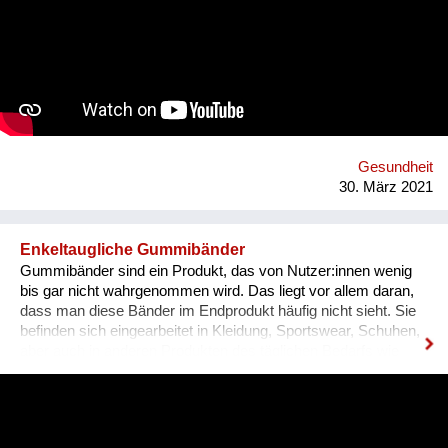
Die Sammlung von Ideen soll zuerst online und dann wenn
erlaubt auch als Fest der Freude à la "BRING YOUR MOHDy"
realisiert werden - IMMER unter Einhaltung der gesetzlichen
Bestimmungen! Der Reinerlös geht an soziale Vereine. Damit
möchten wir unsere menschlichen Fähigkeiten wie Kreativität
und Humor feiern und auf das Thema psychische Gesundheit
während der Covid-Krise aufmerksam machen!
Gesundheit
30. März 2021
Enkeltaugliche Gummibänder
Gummibänder sind ein Produkt, das von Nutzer:innen wenig
bis gar nicht wahrgenommen wird. Das liegt vor allem daran,
dass man diese Bänder im Endprodukt häufig nicht sieht. Sie
befinden sich eingearbeitet in Kleidung, Sportswear, Schuhen,
aber auch in anderen Produkten des täglichen Bedarfs wie
zum Beispiel Haarschmuck, Spielzeug oder Notizbüchern.
Wusstest du, dass selbst bei biozertifizierter Kleidung,
Kurzwaren wie zum Beispiel Gummibänder nicht zwingend
nachhaltig sein müssen? Wir sind im Jahr 2012 angetreten,