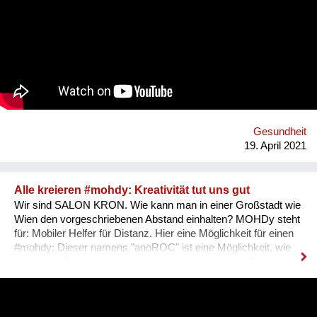
die Gesundheitsförderung und Prävention in und rund um
Haslach an der Mühl in Oberösterreich. Oder vielmehr: Mit
den Expertinnen und Experten verbessern die Menschen ihre
eigene Gesundheitskompetenz, denn die Projekte werden
immer gemeinsam mit ihnen umgesetzt oder nach ihren
Bedürfnissen entwickelt. Dabei arbeiten wir von PROGES mit
dem innovativen Social-Prescribing-Ansatz der in diesem
österreichischen Modellprojekt durch systemisches und
individuelles "Link-Working" zwischen Primärversorgung,
Gesundheitsförderungs- und Präventionsangeboten und
Gesundheit
sozialen Bedürfnissen der Menschen in der Re...
19. April 2021
Alle kreieren #mohdy: Kreativität tut uns gut
Wir sind SALON KRON. Wie kann man in einer Großstadt wie
Wien den vorgeschriebenen Abstand einhalten? MOHDy steht
für: Mobiler Helfer für Distanz. Hier eine Möglichkeit für einen
#mohdy​: Dieser namens "anoROC"​​ ist eine Möglichkeit, wie
man unter Berücksichtigung der vorgeschriebenen Distanz
sogar "disTANZEN" kann. Wie sieht Dein persönlicher #mohdy​
aus? Lasst uns eine Ideensammlung von MOHDys machen -
kann auch gut im Werksunterricht für Schüler kreiert werden.