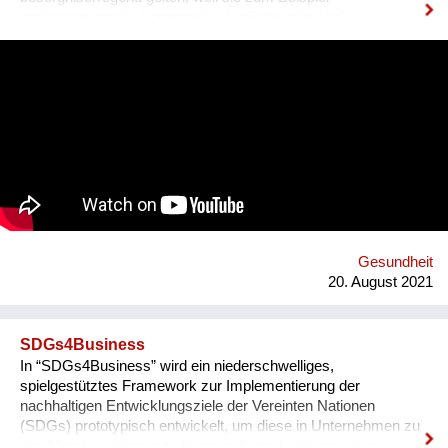
krebserzeugende, hormonell schädliche oder stark
umweltgefährdende Eigenschaften besitzen. Abgekürzt
werden sie als SVHCs bezeichnet (Substances of Very High
Concern). Sie können auch in Spielzeug, Textilien, Schuhen
und anderen Alltagsprodukten enthalten sein.
Konsument*innen haben das Recht, darüber Auskunft zu
bekommen. Hersteller und Händler müssen sie informieren,
wenn ein SVHCs in einem Produkt in einer Konzentration von
mehr als 0,1 % enthalten ist. Diese Auskunft muss spätestens
nach 45 Tagen erfolgen. Gemeinsam mit 18 Partnern aus 13
europäischen Ländern entwickelten der Verein für
Konsumenteninformation VKI und Global 2000 die
Smartphone-App „Scan4Chem“, die es Konsument*innen
Gesundheit
erleichtert, solche Anfragen zu stellen. Mittel- bis langfristig ist
20. August 2021
ein weiteres Ziel,...
SDGs4Business
In “SDGs4Business” wird ein niederschwelliges,
spielgestütztes Framework zur Implementierung der
nachhaltigen Entwicklungsziele der Vereinten Nationen
(SDGs) prototypisch entwickelt, um diese in Unternehmen zu
den Mitarbeiter*innen zu bringen. Ausgehend von einem