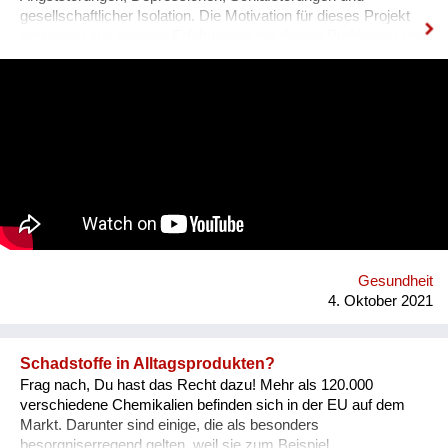
gesellschaftlicher Isolation. Die Motivation für dieses Projekt
entsprang aus eigenen Erfahrungen mit diesen Problemen und
den unzureichenden angebotenen Lösungen.DAM IT wird
dabei eine leistbare und ansprechende Hilfestellung darstellen
und durch ein Wiener Startup entwickelt. DAM IT ist eine
Kombination aus Gesundheits-App und Computerspiel und
wirkt durch den Aufbau von Tagesstrukturen auf verspielte
Weise präventiv gegen psychische Probleme. Was uns
hervorhebt ist die Verbindung von digitaler und analoger Welt.
Ein digitaler Biber nimmt die User an der Hand, führt sie mit
einfachen Aufgaben zurück zu einem ausgewogenen
Lebensstil.
Gesundheit
4. Oktober 2021
Schadstoffe in Alltagsprodukten?
Frag nach, Du hast das Recht dazu! Mehr als 120.000
verschiedene Chemikalien befinden sich in der EU auf dem
Markt. Darunter sind einige, die als besonders
besorgniserregend gelten, weil sie zum Beispiel