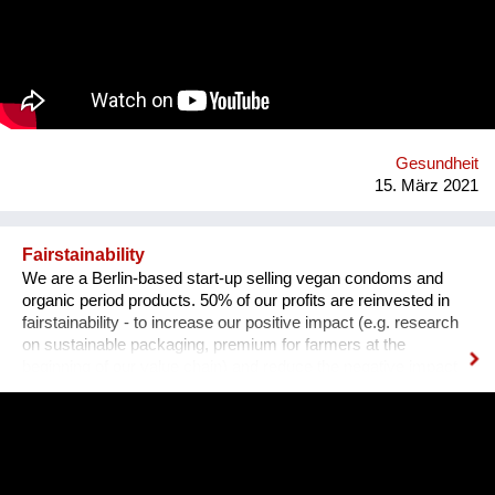
um diesen Zustand zu ändern und bieten eine kreislauffähige
Alternative zu synthetischen Gummibändern. eco * fair * lovely
Webseite: https://premium-haberdashery.de Facebook:
https://www.facebook.com/CHARLEorganic Instagram:
https://www.instagram.com/charle_premium_haberdashery/
Gesundheit
15. März 2021
Fairstainability
We are a Berlin-based start-up selling vegan condoms and
organic period products. 50% of our profits are reinvested in
fairstainability - to increase our positive impact (e.g. research
on sustainable packaging, premium for farmers at the
beginning of our value chain) and reduce the negative impact
we have with our operations (e.g. CO2 footprint, plastic
pollution). One major field of action is in our value chains.
Natural rubber (the material our condoms are made of) is
grown on over 14 million hectars world wide, mainly in
monocultures, often of deforested land under sometimes