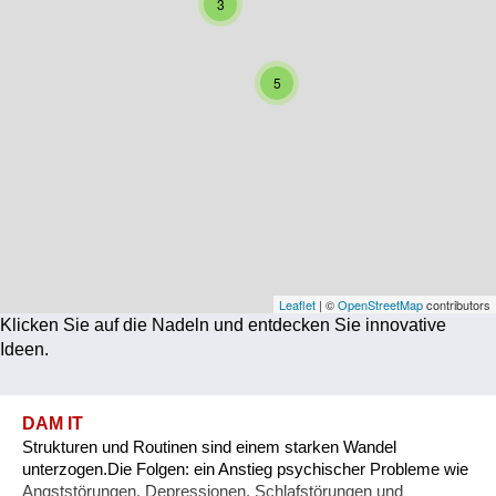
3
Corona
Ernährung
5
Gesundheit
Klimainnovation
Kultur
Soziales
Technologie
Leaflet
| ©
OpenStreetMap
contributors
Klicken Sie auf die Nadeln und entdecken Sie innovative
Wirtschaft
Ideen.
Weiteres
DAM IT
Strukturen und Routinen sind einem starken Wandel
unterzogen.Die Folgen: ein Anstieg psychischer Probleme wie
Angststörungen, Depressionen, Schlafstörungen und