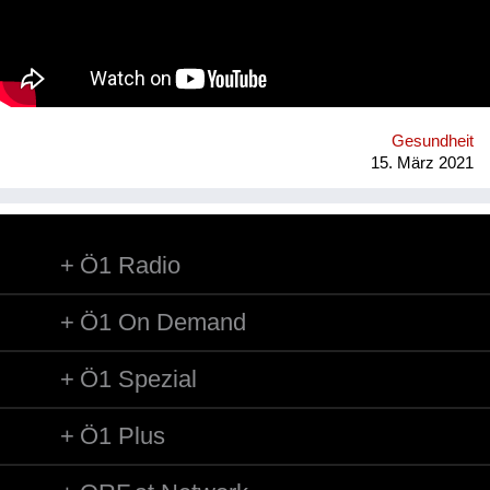
precarious working conditions. We have set up a regenerative
rubber initiative in which we are working together with farmers
in Southern Thailand, sourcing rubber grown in agroforestry
systems, providing a guaranteed purchase and premium price.
Gesundheit
15. März 2021
Ö1 Radio
Ö1 On Demand
Ö1 Spezial
Ö1 Plus