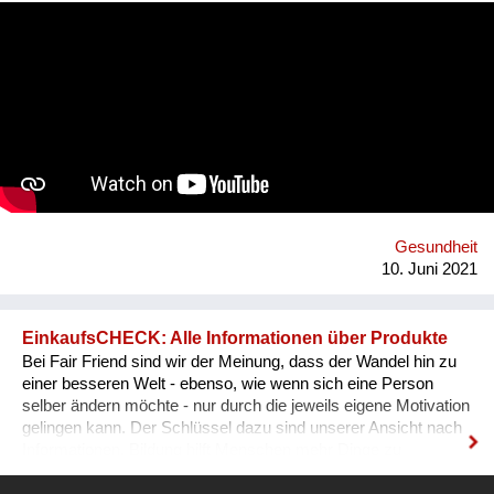
go on the internet and look up some questions, not all the
answers will be correct, and some may even be harmful. Our
App will tackle the informational problem by using
professionals as our sources, will be multilingual so that
anyone no matter their language may understand it, and
discreet - so that no one will be outed or put in danger. To top it
all off, we plan to include gamification and "modern" ways of
conveying the information (videos, games, memes, jokes) in
addition to the more traditional paragraphs and articles. There
may be many apps and books on Sexual Education, but very
few are By Teenagers For Teenagers...
Gesundheit
10. Juni 2021
EinkaufsCHECK: Alle Informationen über Produkte
Bei Fair Friend sind wir der Meinung, dass der Wandel hin zu
einer besseren Welt - ebenso, wie wenn sich eine Person
selber ändern möchte - nur durch die jeweils eigene Motivation
gelingen kann. Der Schlüssel dazu sind unserer Ansicht nach
Informationen. Bildung hilft Menschen mehr Dinge zu
verstehen und besser zu leben. Informationen führen zu dem