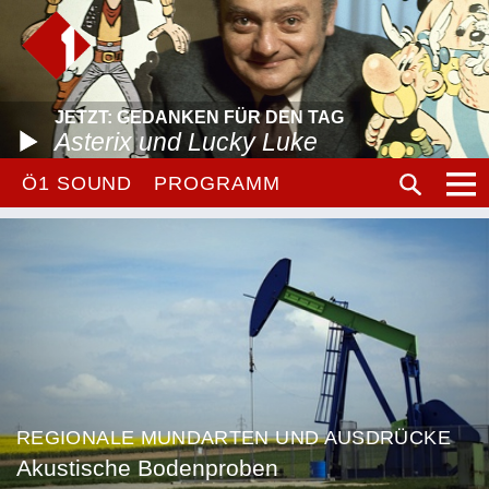
JETZT: GEDANKEN FÜR DEN TAG
Asterix und Lucky Luke
Ö1 SOUND
PROGRAMM
REGIONALE MUNDARTEN UND AUSDRÜCKE
Akustische Bodenproben