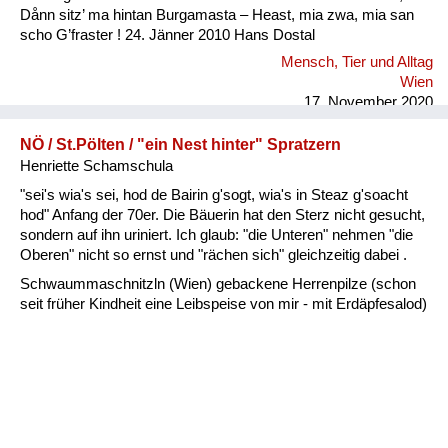
Dånn sitz’ ma hintan Burgamasta – Heast, mia zwa, mia san
scho G’fraster ! 24. Jänner 2010 Hans Dostal
Mensch, Tier und Alltag
Wien
17. November 2020
NÖ / St.Pölten / "ein Nest hinter" Spratzern
Henriette Schamschula
"sei's wia's sei, hod de Bairin g'sogt, wia's in Steaz g'soacht
hod" Anfang der 70er. Die Bäuerin hat den Sterz nicht gesucht,
sondern auf ihn uriniert. Ich glaub: "die Unteren" nehmen "die
Oberen" nicht so ernst und "rächen sich" gleichzeitig dabei .
Schwaummaschnitzln (Wien) gebackene Herrenpilze (schon
seit früher Kindheit eine Leibspeise von mir - mit Erdäpfesalod)