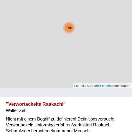
Kärnten
Niederösterreich
190
Oberösterreich
Salzburg
Steiermark
Tirol
Vorarlberg
Leaflet
| ©
OpenStreetMap
contributors
Wien
"Verwortackelte Raskachl"
Walter Zettl
Kategorie
Nicht mit einem Begriff zu definieren! Definitionsversuch:
Natur und Landwirtschaft
Verwortackelt: Unförmig/zerfahren/zerknittert Raskachl:
Schmutziger,heruntergekommener Mensch