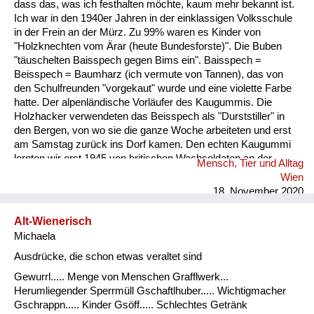
dass das, was ich festhalten möchte, kaum mehr bekannt ist.
Ich war in den 1940er Jahren in der einklassigen Volksschule
in der Frein an der Mürz. Zu 99% waren es Kinder von
"Holzknechten vom Ärar (heute Bundesforste)". Die Buben
"täuschelten Baisspech gegen Bims ein". Baisspech =
Beisspech = Baumharz (ich vermute von Tannen), das von
den Schulfreunden "vorgekaut" wurde und eine violette Farbe
hatte. Der alpenländische Vorläufer des Kaugummis. Die
Holzhacker verwendeten das Beisspech als "Durststiller" in
den Bergen, von wo sie die ganze Woche arbeiteten und erst
am Samstag zurück ins Dorf kamen. Den echten Kaugummi
lernten wir erst 1945 von britischen Wachsoldaten an der
Mensch, Tier und Alltag
Grenze derBritischen Besatzungszone ihren Dienst versahen,
Wien
kennen. Hin und wieder bekamen wir von ihnen solchen
18. November 2020
geschenkt. Der sowjetische Grenzposten war dann im
Lahnsattel. ...
Alt-Wienerisch
Michaela
Ausdrücke, die schon etwas veraltet sind
Gewurrl..... Menge von Menschen Grafflwerk...
Herumliegender Sperrmüll Gschaftlhuber..... Wichtigmacher
Gschrappn..... Kinder Gsöff..... Schlechtes Getränk