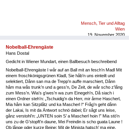
Mensch, Tier und Alltag
Wien
19. November 2020
Nobelball-Ehrengäste
Hans Dostal
Gedicht in Wiener Mundart, einen Ballbesuch beschreibend
Nobelball-Ehrengäste I wår auf an Ball mit an fesch’n Madl Mit
einem froschkönigsgrünen Kladl, Sie håb’n uns einteilt und
selektiert, Dånn san ma de Trepp’n auffe marschiert, Dånn
håm ma wås trunk’n und a gess’n, De Zeit, de wår scho z’lång
zum Mess’n. Wia’s g’wes’n wa zum Einegeh’n, Då siach i
einen Ordner steh’n: „Tschuidig’n da Herr, mir årme Hascherl,
Mia håm kan Sitzplåtz und ka Mascherl !“ Fråg’n geht dånn
der Lakai, Is mit da Ǻntwort schnö dabei; Er sågt uns leise,
gånz verstohl’n: „UNTEN soin S’ a Mascherl hoin !” Mia stö’n
uns zu de G’stopft’n daune, Mei Freindin is scho guata Laune !
Ob långe oder kurze Beine: Mit de Minista hatsch’ ma eine,