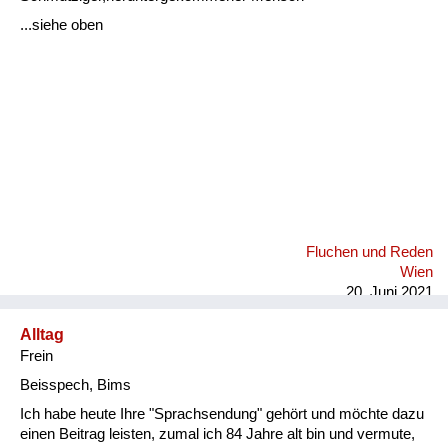
Fluchen und Reden
...siehe oben
Mensch, Tier und Alltag
Schmankerln und
Kulinarisches
Fluchen und Reden
Wien
20. Juni 2021
Alltag
Frein
Beisspech, Bims
Ich habe heute Ihre "Sprachsendung" gehört und möchte dazu
einen Beitrag leisten, zumal ich 84 Jahre alt bin und vermute,