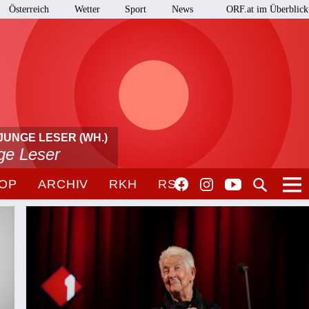
Österreich
Wetter
Sport
News
ORF.at im Überblick
JUNGE LESER (WH.)
nge Leser
OP
ARCHIV
RKH
RSO