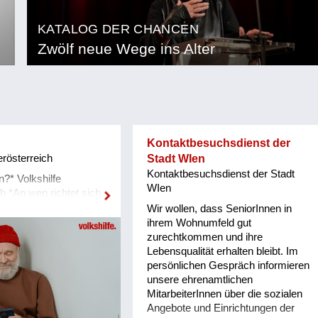
KATALOG DER CHANCEN
Zwölf neue Wege ins Alter
Kontaktbesuchsdienst der
erösterreich
Stadt WIen
Kontaktbesuchsdienst der Stadt
n?* Volkshilfe
WIen
h *An wen richtet sich
?* Die
Wir wollen, dass SeniorInnen in
tion des
ihrem Wohnumfeld gut
s *Rede.zeit* richtet
zurechtkommen und ihre
eneration 60+ in ganz
Lebensqualität erhalten bleibt. Im
h und rückt die Rolle
persönlichen Gespräch informieren
 Teilhabechancen und
unsere ehrenamtlichen
lichen Netzwerken für
MitarbeiterInnen über die sozialen
Altern in den
Angebote und Einrichtungen der