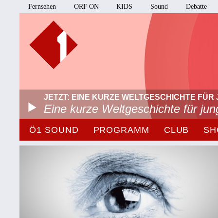
Fernsehen
ORF ON
KIDS
Sound
Debatte
JETZT: EINE KURZE WELTGESCHICHTE FÜR 
Eine kurze Weltgeschichte für ju
Ö1 SOUND
PROGRAMM
CLUB
SH