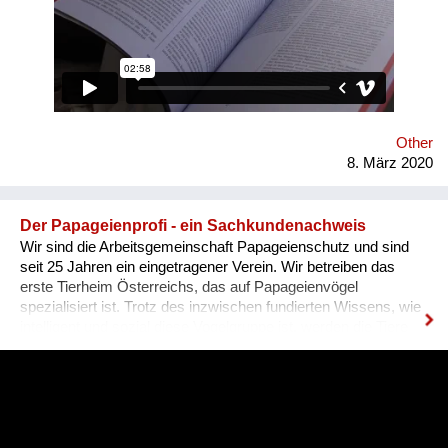
gerhard.kuchta@outlook.com oder
www.facebook.com/groups/Demo.2018/
Other
8. März 2020
Der Papageienprofi - ein Sachkundenachweis
Wir sind die Arbeitsgemeinschaft Papageienschutz und sind
seit 25 Jahren ein eingetragener Verein. Wir betreiben das
erste Tierheim Österreichs, das auf Papageienvögel
spezialisiert ist. Trotz des inzwischen fundierten Wissens, wie
intelligent und sozial diese Vogelgruppe ist, werden die Tiere
vielerorts immer noch so gehalten, wie es Jahrhunderte lang
üblich war: einzeln, in kleinen Käfigen, über Jahrzehnte in ihrer
Einsamkeit und Langeweile gefangen. Unsere Lösung ist ein
Sachkundenachweis für tiergerechte Papageienhaltung: Der
Papageien-Profi. Interessierte erlernen hier die richtige Haltung
der exotischen Wildtiere von A-Z. Das ermöglicht ein