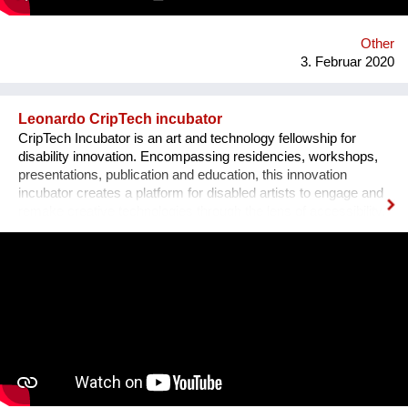
Other
3. Februar 2020
Leonardo CripTech incubator
CripTech Incubator is an art and technology fellowship for
disability innovation. Encompassing residencies, workshops,
presentations, publication and education, this innovation
incubator creates a platform for disabled artists to engage and
remake creative technologies through the lens of accessibility.
Employing a broad understanding of technologies, including
prosthetic tools, neural networks, software and the built
environment, CripTech Incubator reimagines enshrined notions
of how a body-mind can move, look, communicate.