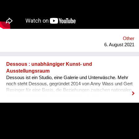
harmonisches Zusammenleben, von dem Mensch UND Tier
profitieren. Gemeinsam mit unseren internationalen
Kooperationspartnern wollen wir diese bedrohte Tiergruppe
retten - dies kann uns nur durch Wissensvermittlung gelingen.
Other
6. August 2021
Dessous : unabhängiger Kunst- und
Ausstellungsraum
Dessous ist ein Studio, eine Galerie und Unterwäsche. Mehr
noch steht Dessous, gegründet 2014 von Anny Wass und Gert
Resinger für eine Basis, die Beziehungen zwischen nationalen
sowie internationalen Kreativen stärkt, um den
interdisziplinären Diskurs und kulturellen Austausch zu
fördern. Das Projekt Dessous macht die Resource Leerstand
nutzbar, bietet KünstlerInnen, HandwerkerInnen, Film- und
TheatermacherInnen, MusikerInnen, DesignerInnen und
IllustratorInnen idealen Raum zum Arbeiten, ein Netzwerk und
Präsentationsfläche und leistet einen kulturellen Beitrag im