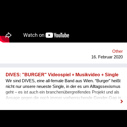
im wortwörtlichen ebenso wie im zivilgesellschaftlichen Sinn
einer Verantwortlichkeit für das Lebensumfeld. Homepage:
www.baumhilfe.eu
Other
16. Februar 2020
DIVES: "BURGER" Videospiel + Musikvideo + Single
Wir sind DIVES, eine all-female Band aus Wien. “Burger” heißt
nicht nur unsere neueste Single, in der es um Alltagssexismus
geht – es ist auch ein branchenübergreifendes Projekt und als
Ansage gegen die noch immer vorherrschende Gender-Gap in
den multimedialen Künsten zu verstehen: Die Single wird
neben einem von der 3D-Animationskünstlerin Sarah Kreuz
realisierten Video auch von einem Browser-Game im 80ies-
Style begleitet. Entwickelt hat dies Kinaya Studios, ein junges
Programmiererinnen-Kollektiv, das letztes Jahr den Games