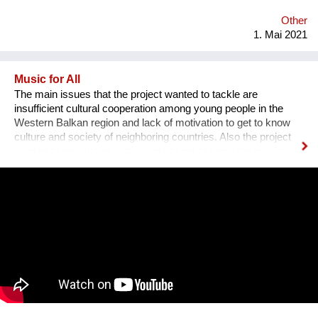
Other
1. Mai 2021
Music for All
The main issues that the project wanted to tackle are
insufficient cultural cooperation among young people in the
Western Balkan region and lack of motivation to get to know
culture and society of neighboring countries. Also the project
wanted to encourage participants to get to know the musical
heritage, culture and history of other nations, to create space
for mutual learning and cultural cooperation young people with
disabilities from Serbia and young people from Albania through
active participation in music workshops and performance. An
innovative part of the project is the use of technology to include
young people with disabilities in the cultural life of the
community and thus encourage them to participate in other
aspects of life and overcome social barriers and prejudices.