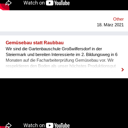
adequate sanitation for low-income families.
www.somosecuador.org
Other
18. März 2021
Gemüsebau statt Raubbau
Wir sind die Gartenbauschule Großwilfersdorf in der
Steiermark und bereiten Interessierte im 2. Bildungsweg in 6
Monaten auf die Facharbeiterprüfung Gemüsebau vor. Wir
respektieren den Boden als unser höchstes Produktionsgut
und begegnen auf vielerlei Weise dem Klimawandel und dem
Naturschutz. Regionaler Gemüse- und Kräuteranbau bedeutet
beispielsweise CO2-Speicherung in gesunden Böden,
Direktvermarktung, Einsparung von LKW-Kilometern, Kontakt
und Versorgung unserer Mitmenschen mit gesunden und
heimischen Lebensmitteln. Wir sind Gärtner aus Leidenschaft
und geben unser Know-How an junges Gemüse weiter!