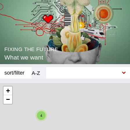
FIXING THE FUTURE
What we want
sort/filter
A-Z
New
+
−
Category
Education
4
Corona