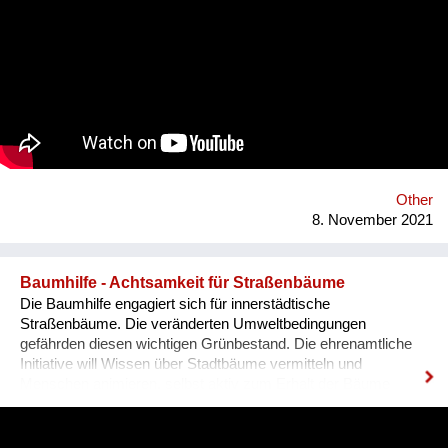
harm.
Other
8. November 2021
Baumhilfe - Achtsamkeit für Straßenbäume
Die Baumhilfe engagiert sich für innerstädtische
Straßenbäume. Die veränderten Umweltbedingungen
gefährden diesen wichtigen Grünbestand. Die ehrenamtliche
Initiative will Wissen über Stadtbäume vermitteln und
Menschen animieren, selbst aktiv zum Erhalt der Bäume
beizutragen - zum Beispiel mit Gießen. Von der Baumhilfe
profitieren nicht nur die Bäume selbst, sondern auch die
Menschen in der Stadt. Sie hat positive klimatische Effekte -