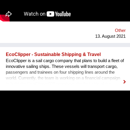
Bezirk und in der Stadt. Nach 3 ½ Jahren, über 300
ausgestellten Künstler*innen, zahlreichen Ausstellungen und
legendären Silvesterparties heisst es goodbye Anton-Scharff-
Gasse 4 – schön wars! Allerdings gibt es The Dessous
weiterhin. Es geht auf zu neuen Ufern. Es duftet nach
Schokolade und die Ottakringer Brauerei ist einen Steinwurf
Other
entfernt. Hallo Hernals!
13. August 2021
EcoClipper - Sustainable Shipping & Travel
EcoClipper is a sail cargo company that plans to build a fleet of
innovative sailing ships. These vessels will transport cargo,
passengers and trainees on four shipping lines around the
world. Currently, the team is working on a financial campaign
to build the EcoClipper500 prototype, the first ship of the
series. It will have space for 500 tonnes of cargo, as well as 12
passengers and 36 trainees. The ship will also be engineless
to ensure maximum sustainability. Currently, maritime shipping
accounts for over 900 million tonnes of C02 per year and is
responsible for around 2.5% of global greenhouse gases
emissions. Despite some attempts to curb these emissions,
the industry has been slow to make any distinctive changes to