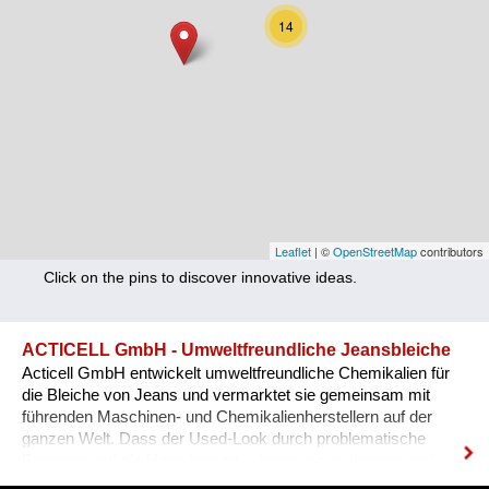
Nutrition
14
Health
Climate Innovation
Culture
Social
Technology
Leaflet
| ©
OpenStreetMap
contributors
Click on the pins to discover innovative ideas.
Economics
Other
ACTICELL GmbH - Umweltfreundliche Jeansbleiche
Acticell GmbH entwickelt umweltfreundliche Chemikalien für
+ Entries in English only
die Bleiche von Jeans und vermarktet sie gemeinsam mit
führenden Maschinen- und Chemikalienherstellern auf der
ganzen Welt. Dass der Used-Look durch problematische
Prozesse auf die Hose kommt, wissen wir spätestens seit
dem Sandstrahl-Skandal von 10 Jahren. Seither hat die