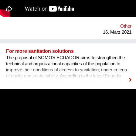
how these vessels operate. Some companies are testing
alternative fuels and solar and wind power designs. However,
sail technology has been proven for thousands of years as a
reliable form of propulsion. As decisions need to be made,
EcoClipper believ...
Other
16. März 2021
For more sanitation solutions
The proposal of SOMOS ECUADOR aims to strengthen the
technical and organizational capacities of the population to
improve their conditions of access to sanitation, under criteria
of equity and sustainability. According to the latest Ecuador
census (2010), 46.4% of houses do not have sewerage and
many municipalities do not treat the wastewater. The
experience about ecological sanitation in the community of
Chamanga, located on the north coast of Ecuador, is
motivating because shows the value of promoting innovative
solutions based on community management. We believe it is
an experience that could be replicated and scaled up in order
to generate a greater impact in other areas of the country,
thereby reducing water pollution and facilitating access to