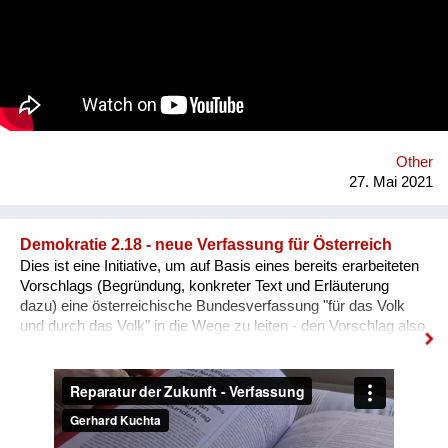
Award gewonnen hat. In dem Spiel kämpfen wir uns auf
humorvolle Weise durch diverse Stationen des im Song
behandelten Alltagssexismus gegenüber Frauen*, dazu
erklingt als eigenes Sound-Design zum 80er-Jahre Games-Stil
ein Spezial-8-bit-Remix der Single.
Other
27. Mai 2021
Demokratie 2.18 - neue Verfassung für Österreich
Dies ist eine Initiative, um auf Basis eines bereits erarbeiteten
Vorschlags (Begründung, konkreter Text und Erläuterung
dazu) eine österreichische Bundesverfassung "für das Volk
und durch das Volk" in die Wege zu leiten - den Vorschlag also
zu diskutieren und weiter zu verbessern, bekannt zu machen
und schließlich über eine immer breitere Unterstützung auch
zu einer Umsetzung im Sinn einer Verfassungsreform zu
bringen, so wie dies die heutige Bundesverfassung (B-VG) in
Artikel 44 Abs. 3 vorsieht. Aktuelle Dokumentensammlung:
https://tinyurl.com/Verfassungsvorschlag Feedback: e-Mail an: