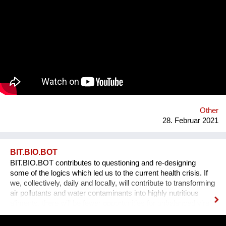
Branche reagiert, und versucht, schädliche Chemikalien für
Mensch und Umwelt zu ersetzen. Acticell hat sich darauf
spezialisiert, neue Produktionsverfahren mit
maßgeschneiderten, umweltfreundlichen Chemikalien zu
unterstützen. Z.B., die Lasertechnologie, die die mit Hand
aufgesprühten Bleichchemikalien ersetzt und die Jeans dabei
natürlich aussehen lässt. Oder, die Ozontechnologie, die die
Chlorbleiche ersetzt und nebenbei noch 90% Wasser und 50%
Energie spart. www.acticell.at
Other
28. Februar 2021
BIT.BIO.BOT
BIT.BIO.BOT contributes to questioning and re-designing
some of the logics which led us to the current health crisis. If
we, collectively, daily and locally, will contribute to transforming
air pollutants and water contaminants into highly nutritious
aliments, there will be fewer opportunities for unbalanced viral
ecologies to exploit unsustainable food supply chains and
polluted atmospheres to reach our organism and cause us