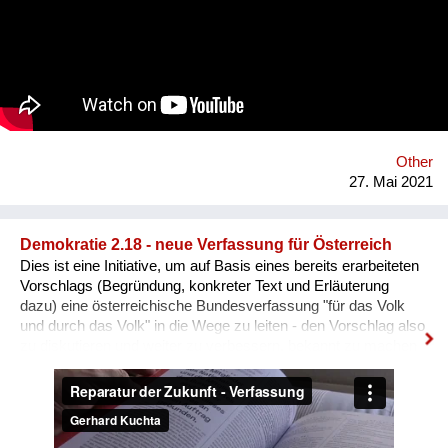
Award gewonnen hat. In dem Spiel kämpfen wir uns auf
humorvolle Weise durch diverse Stationen des im Song
behandelten Alltagssexismus gegenüber Frauen*, dazu
erklingt als eigenes Sound-Design zum 80er-Jahre Games-Stil
ein Spezial-8-bit-Remix der Single.
Other
27. Mai 2021
Demokratie 2.18 - neue Verfassung für Österreich
Dies ist eine Initiative, um auf Basis eines bereits erarbeiteten
Vorschlags (Begründung, konkreter Text und Erläuterung
dazu) eine österreichische Bundesverfassung "für das Volk
und durch das Volk" in die Wege zu leiten - den Vorschlag also
zu diskutieren und weiter zu verbessern, bekannt zu machen
und schließlich über eine immer breitere Unterstützung auch
zu einer Umsetzung im Sinn einer Verfassungsreform zu
bringen, so wie dies die heutige Bundesverfassung (B-VG) in
Artikel 44 Abs. 3 vorsieht. Aktuelle Dokumentensammlung:
https://tinyurl.com/Verfassungsvorschlag Feedback: e-Mail an: