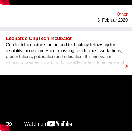
Other
3. Februar 2020
Leonardo CripTech incubator
CripTech Incubator is an art and technology fellowship for
disability innovation. Encompassing residencies, workshops,
presentations, publication and education, this innovation
incubator creates a platform for disabled artists to engage and
remake creative technologies through the lens of accessibility.
Employing a broad understanding of technologies, including
prosthetic tools, neural networks, software and the built
environment, CripTech Incubator reimagines enshrined notions
of how a body-mind can move, look, communicate.