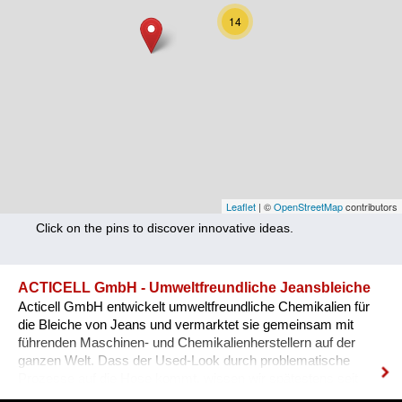
Nutrition
14
Health
Climate Innovation
Culture
Social
Technology
Leaflet
| ©
OpenStreetMap
contributors
Click on the pins to discover innovative ideas.
Economics
Other
ACTICELL GmbH - Umweltfreundliche Jeansbleiche
Acticell GmbH entwickelt umweltfreundliche Chemikalien für
+ Entries in English only
die Bleiche von Jeans und vermarktet sie gemeinsam mit
führenden Maschinen- und Chemikalienherstellern auf der
ganzen Welt. Dass der Used-Look durch problematische
Prozesse auf die Hose kommt, wissen wir spätestens seit
dem Sandstrahl-Skandal von 10 Jahren. Seither hat die