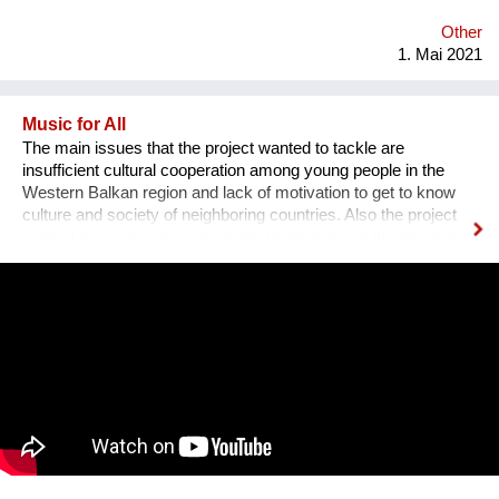
Other
1. Mai 2021
Music for All
The main issues that the project wanted to tackle are
insufficient cultural cooperation among young people in the
Western Balkan region and lack of motivation to get to know
culture and society of neighboring countries. Also the project
wanted to encourage participants to get to know the musical
heritage, culture and history of other nations, to create space
for mutual learning and cultural cooperation young people with
disabilities from Serbia and young people from Albania through
active participation in music workshops and performance. An
innovative part of the project is the use of technology to include
young people with disabilities in the cultural life of the
community and thus encourage them to participate in other
aspects of life and overcome social barriers and prejudices.