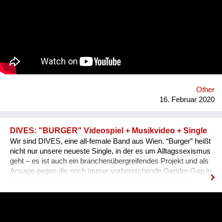
im wortwörtlichen ebenso wie im zivilgesellschaftlichen Sinn
einer Verantwortlichkeit für das Lebensumfeld. Homepage:
www.baumhilfe.eu
Other
16. Februar 2020
DIVES: "BURGER" Videospiel + Musikvideo + Single
Wir sind DIVES, eine all-female Band aus Wien. “Burger” heißt
nicht nur unsere neueste Single, in der es um Alltagssexismus
geht – es ist auch ein branchenübergreifendes Projekt und als
Ansage gegen die noch immer vorherrschende Gender-Gap in
den multimedialen Künsten zu verstehen: Die Single wird
neben einem von der 3D-Animationskünstlerin Sarah Kreuz
realisierten Video auch von einem Browser-Game im 80ies-
Style begleitet. Entwickelt hat dies Kinaya Studios, ein junges
Programmiererinnen-Kollektiv, das letztes Jahr den Games