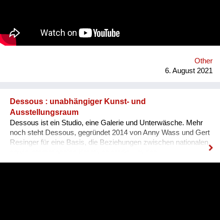
harmonisches Zusammenleben, von dem Mensch UND Tier
profitieren. Gemeinsam mit unseren internationalen
Kooperationspartnern wollen wir diese bedrohte Tiergruppe
retten - dies kann uns nur durch Wissensvermittlung gelingen.
Other
6. August 2021
Dessous : unabhängiger Kunst- und
Ausstellungsraum
Dessous ist ein Studio, eine Galerie und Unterwäsche. Mehr
noch steht Dessous, gegründet 2014 von Anny Wass und Gert
Resinger für eine Basis, die Beziehungen zwischen nationalen
sowie internationalen Kreativen stärkt, um den
interdisziplinären Diskurs und kulturellen Austausch zu
fördern. Das Projekt Dessous macht die Resource Leerstand
nutzbar, bietet KünstlerInnen, HandwerkerInnen, Film- und
TheatermacherInnen, MusikerInnen, DesignerInnen und
IllustratorInnen idealen Raum zum Arbeiten, ein Netzwerk und
Präsentationsfläche und leistet einen kulturellen Beitrag im