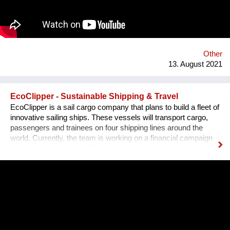
Bezirk und in der Stadt. Nach 3 ½ Jahren, über 300
ausgestellten Künstler*innen, zahlreichen Ausstellungen und
legendären Silvesterparties heisst es goodbye Anton-Scharff-
Gasse 4 – schön wars! Allerdings gibt es The Dessous
weiterhin. Es geht auf zu neuen Ufern. Es duftet nach
Schokolade und die Ottakringer Brauerei ist einen Steinwurf
Other
entfernt. Hallo Hernals!
13. August 2021
EcoClipper - Sustainable Shipping & Travel
EcoClipper is a sail cargo company that plans to build a fleet of
innovative sailing ships. These vessels will transport cargo,
passengers and trainees on four shipping lines around the
world. Currently, the team is working on a financial campaign
to build the EcoClipper500 prototype, the first ship of the
series. It will have space for 500 tonnes of cargo, as well as 12
passengers and 36 trainees. The ship will also be engineless
to ensure maximum sustainability. Currently, maritime shipping
accounts for over 900 million tonnes of C02 per year and is
responsible for around 2.5% of global greenhouse gases
emissions. Despite some attempts to curb these emissions,
the industry has been slow to make any distinctive changes to