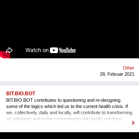
Branche reagiert, und versucht, schädliche Chemikalien für
Mensch und Umwelt zu ersetzen. Acticell hat sich darauf
spezialisiert, neue Produktionsverfahren mit
maßgeschneiderten, umweltfreundlichen Chemikalien zu
unterstützen. Z.B., die Lasertechnologie, die die mit Hand
aufgesprühten Bleichchemikalien ersetzt und die Jeans dabei
natürlich aussehen lässt. Oder, die Ozontechnologie, die die
Chlorbleiche ersetzt und nebenbei noch 90% Wasser und 50%
Energie spart. www.acticell.at
Other
28. Februar 2021
BIT.BIO.BOT
BIT.BIO.BOT contributes to questioning and re-designing
some of the logics which led us to the current health crisis. If
we, collectively, daily and locally, will contribute to transforming
air pollutants and water contaminants into highly nutritious
aliments, there will be fewer opportunities for unbalanced viral
ecologies to exploit unsustainable food supply chains and
polluted atmospheres to reach our organism and cause us