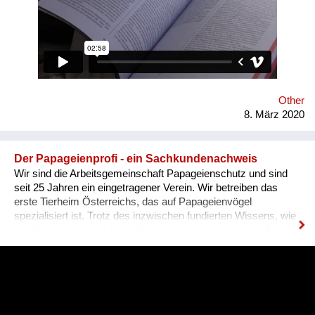
gerhard.kuchta@outlook.com oder
www.facebook.com/groups/Demo.2018/
Other
8. März 2020
Der Papageienprofi - ein Sachkundenachweis
Wir sind die Arbeitsgemeinschaft Papageienschutz und sind
seit 25 Jahren ein eingetragener Verein. Wir betreiben das
erste Tierheim Österreichs, das auf Papageienvögel
spezialisiert ist. Trotz des inzwischen fundierten Wissens, wie
intelligent und sozial diese Vogelgruppe ist, werden die Tiere
vielerorts immer noch so gehalten, wie es Jahrhunderte lang
üblich war: einzeln, in kleinen Käfigen, über Jahrzehnte in ihrer
Einsamkeit und Langeweile gefangen. Unsere Lösung ist ein
Sachkundenachweis für tiergerechte Papageienhaltung: Der
Papageien-Profi. Interessierte erlernen hier die richtige Haltung
der exotischen Wildtiere von A-Z. Das ermöglicht ein