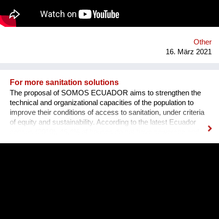
how these vessels operate. Some companies are testing
alternative fuels and solar and wind power designs. However,
sail technology has been proven for thousands of years as a
reliable form of propulsion. As decisions need to be made,
EcoClipper believ...
Other
16. März 2021
For more sanitation solutions
The proposal of SOMOS ECUADOR aims to strengthen the
technical and organizational capacities of the population to
improve their conditions of access to sanitation, under criteria
of equity and sustainability. According to the latest Ecuador
census (2010), 46.4% of houses do not have sewerage and
many municipalities do not treat the wastewater. The
experience about ecological sanitation in the community of
Chamanga, located on the north coast of Ecuador, is
motivating because shows the value of promoting innovative
solutions based on community management. We believe it is
an experience that could be replicated and scaled up in order
to generate a greater impact in other areas of the country,
thereby reducing water pollution and facilitating access to