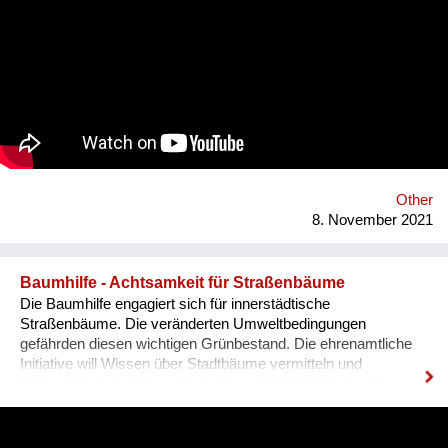
harm.
Other
8. November 2021
Baumhilfe - Achtsamkeit für Straßenbäume
Die Baumhilfe engagiert sich für innerstädtische
Straßenbäume. Die veränderten Umweltbedingungen
gefährden diesen wichtigen Grünbestand. Die ehrenamtliche
Initiative will Wissen über Stadtbäume vermitteln und
Menschen animieren, selbst aktiv zum Erhalt der Bäume
beizutragen - zum Beispiel mit Gießen. Von der Baumhilfe
profitieren nicht nur die Bäume selbst, sondern auch die
Menschen in der Stadt. Sie hat positive klimatische Effekte -