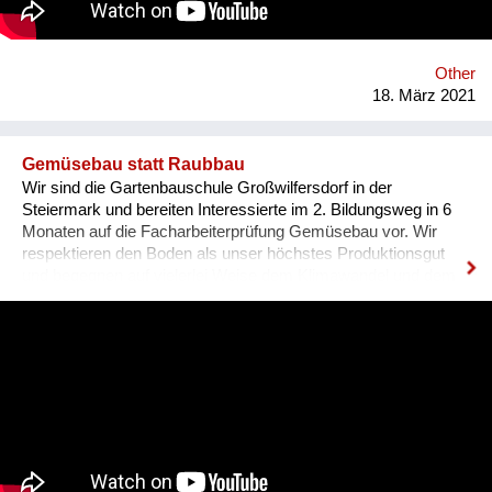
adequate sanitation for low-income families.
www.somosecuador.org
Other
18. März 2021
Gemüsebau statt Raubbau
Wir sind die Gartenbauschule Großwilfersdorf in der
Steiermark und bereiten Interessierte im 2. Bildungsweg in 6
Monaten auf die Facharbeiterprüfung Gemüsebau vor. Wir
respektieren den Boden als unser höchstes Produktionsgut
und begegnen auf vielerlei Weise dem Klimawandel und dem
Naturschutz. Regionaler Gemüse- und Kräuteranbau bedeutet
beispielsweise CO2-Speicherung in gesunden Böden,
Direktvermarktung, Einsparung von LKW-Kilometern, Kontakt
und Versorgung unserer Mitmenschen mit gesunden und
heimischen Lebensmitteln. Wir sind Gärtner aus Leidenschaft
und geben unser Know-How an junges Gemüse weiter!