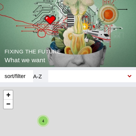
FIXING THE FUTURE
What we want
sort/filter
A-Z
New
+
−
Category
Education
4
Corona