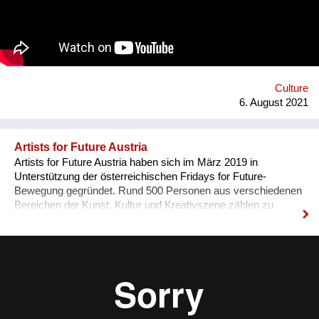
playground for reawakening imagination in public space. We
resolve this through a decentralized platform using *AR
technology* in public space, making gps-anchored artifacts
accessible to everyone, both at home and abroad. Our
'building' is based on public participation that can inscribe itself
anywhere an...
Culture
6. August 2021
Artists for Future Austria
Artists for Future Austria haben sich im März 2019 in
Unterstützung der österreichischen Fridays for Future-
Bewegung gegründet. Rund 500 Personen aus verschiedenen
Bereichen der Kunst, Kultur und Kreativszene zählen zu
unseren Unterstützer*innen. Artists for Future beteiligen sich
aktiv und sichtbar an den Klimastreiks, führen eigene Aktionen
und Diskussionsveranstaltungen durch und unterstützen mit
ihrem künstlerischen Potential nach Bedarf auch die
Aktivitäten anderer Klimainitiativen. Darüber hinaus suchen wir
Vernetzung mit Kunstschaffenden, Kunstinstitutionen,
Künstler*innenvereinigungen und -interessensvertretungen,