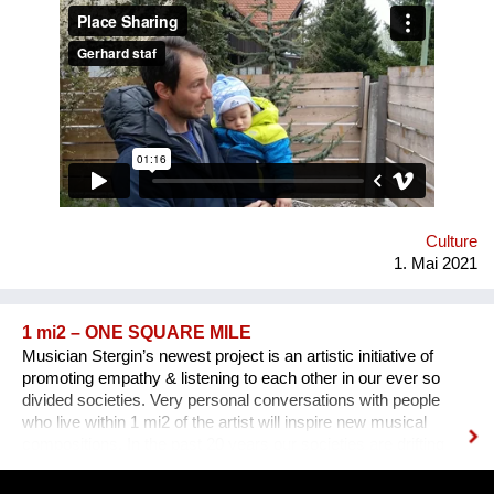
Grundstücksecke wertet die Strasse, die Gegend und somit
letztlich das Grundstück selbst auf. Sie schafft durch bessere
Sicht auf die Kreuzung Verkehrssicherheit und gleichzeitig
Wohlbefinden. Die Stadt muss jedoch Anreize schaffen, damit
diese potentiellen Freiflächen geschaffen werden können.
Etwa eine Grundsteuersenkung, Schaffung der rechtlichen
(haftungstechnischen) Voraussetzungen, Mitbetreuung durch
die Stadtgärtnerei
Culture
1. Mai 2021
1 mi2 – ONE SQUARE MILE
Musician Stergin’s newest project is an artistic initiative of
promoting empathy & listening to each other in our ever so
divided societies. Very personal conversations with people
who live within 1 mi2 of the artist will inspire new musical
compositions. In the past 20 years our societies are drifting
further apart.The endless stream of information &
misinformation on our devices makes it harder & harder to