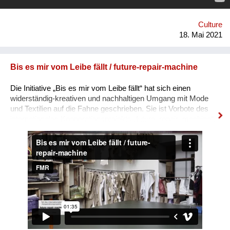
um selbst das Programm mitzugestalten und darüber hinaus
ihren CO2 Ausstoß, der beim streamen entsteht,
kompensieren. Unsere Vision ist es, die größte Plattform für
Culture
grünen und nachhaltigen Content ...
18. Mai 2021
Bis es mir vom Leibe fällt / future-repair-machine
Die Initiative „Bis es mir vom Leibe fällt“ hat sich einen
widerständig-kreativen und nachhaltigen Umgang mit Mode
und Textilien auf die Fahne geschrieben. Sie ist Vorbote des
internationalen Kooperationsprojekts „future–repair–machine“,
das in sieben europäischen Städten Kunst- und Kulturprojekte
zum Thema entwickelt. Graz ist eine davon. Mit Hosts aus
unterschiedlichen Sparten erforscht „garbage.city.death“ die
steirische Landeshauptstadt und präsentiert die in City Walks
und Workshops ermittelten Eindrücke und
Reparaturvorschläge im Rahmen einer perfomativen
Konferenz. Ziel ist nicht nur das Upcyceln der Stadt, sondern
auch die Handlungsspielräume der Bürger*innen sichtbar zu
machen und zu vergrößern. „garbage.city.death“ ist eine
Kooperation mit Graz Kulturjahr 2020.