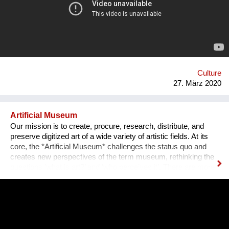
die ähnliche Ideen haben. Im Moment haben wir Alles, um den
kreativen Teil zu erstellen, doch wir würden sehr von einem
größeren Netzwerk an Menschen aus der Musikbranche (z.B.
Programmierer, Radio-Reporter, Agenturen) profitieren.
Aufgrund der Corona-Krise wird unser Hauptaugenmerk in den
kommenden Wochen auf der Erstellung des Podcasts liegen.
Culture
27. März 2020
Artificial Museum
Our mission is to create, procure, research, distribute, and
preserve digitized art of a wide variety of artistic fields. At its
core, the *Artificial Museum* challenges the status quo and
creates new perspectives of the term museum, rethinking the
questions ’what is art?’ and ‘who perceives it’. There are more
artworks by dead men stored in museums than can be
exhibited. What remains is the virtual, imaginary area, in which
there is also an almost infinite amount of space. Instead of
continuing to practice the status quo of art in “temporary used”
spaces, we decided to just use the space between the worlds
on a permanent and self-determined basis, as an experimental