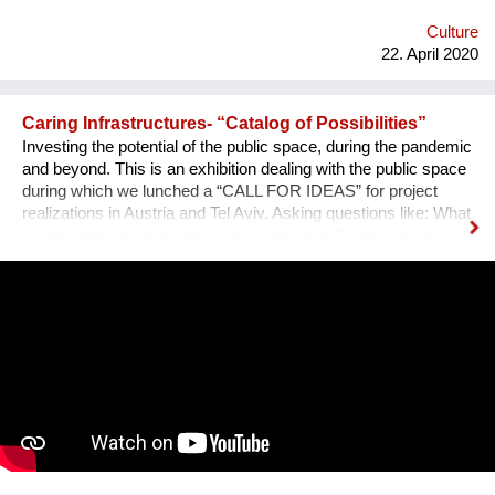
http://www.kulturjahr2020.at/projekte/garbage-city-death-eine-
stadt-reparieren/ https://bisesmirvomleibefaellt.com
Culture
22. April 2020
Caring Infrastructures- “Catalog of Possibilities”
Investing the potential of the public space, during the pandemic
and beyond. This is an exhibition dealing with the public space
during which we lunched a “CALL FOR IDEAS” for project
realizations in Austria and Tel Aviv. Asking questions like: What
is your idea for the resilient city of tomorrow? How can we use
the public space collectively in this “NEW” normality? Which
places can support us in taking care of each other? This
project is a collaboration of feld72, the Liebling Haus, the Tel
Aviv municipality and the Austrian cultural forum.