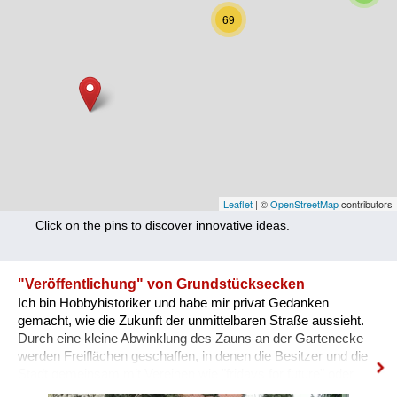
Nutrition
69
Health
Climate Innovation
Culture
Social
Technology
Leaflet
| ©
OpenStreetMap
contributors
Click on the pins to discover innovative ideas.
Economics
Other
"Veröffentlichung" von Grundstücksecken
Ich bin Hobbyhistoriker und habe mir privat Gedanken
+ Entries in English only
gemacht, wie die Zukunft der unmittelbaren Straße aussieht.
Durch eine kleine Abwinklung des Zauns an der Gartenecke
werden Freiflächen geschaffen, in denen die Besitzer und die
Stadt gemeinsam mit Vereinen wie "fridays for future" oder
Künstlern etwas der Gesellschaft vermitteln können. Diese