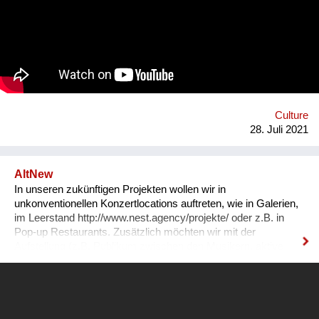
understood as prototypical forerunner of what climate change
calls in the near future also for Europe. Since we are able to
restore the richness of natural climates inside - with human,
non-human and nature as its center. I am convinced that the
transitioning of climate- zones, is going to play a major role, in
how we orient future building strategies and re-code the term
“contemporary” architecture. This consequently sets
production of climate and the bu...
Culture
28. Juli 2021
AltNew
In unseren zukünftigen Projekten wollen wir in
unkonventionellen Konzertlocations auftreten, wie in Galerien,
im Leerstand http://www.nest.agency/projekte/ oder z.B. in
Pop-up Restaurants. Zusätzlich möchten wir mit der
Aufstellung (z.B. Publikum zwischen den Musikern, aktive
Teilnahme des Publikums am Konzert) experimentieren.
Momentan arbeiten wir sehr intensiv daran Online-Inhalte zu
erstellen und erweitern. Gerne können Sie unsere Facebook
Seite besuchen https://www.facebook.com/altnewofficial Es
wäre uns sehr geholfen mit Menschen in Kontakt zu kommen,