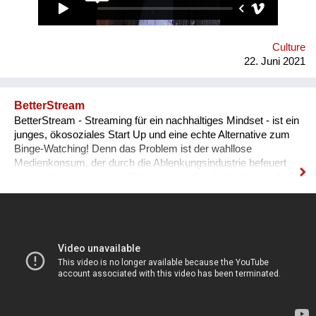
wahrnehmen – keine Rollen zuteilen!
Culture
22. Juni 2021
BetterStream
BetterStream - Streaming für ein nachhaltiges Mindset - ist ein
junges, ökosoziales Start Up und eine echte Alternative zum
Binge-Watching! Denn das Problem ist der wahllose
Medienkonsum, der durch die Ablenkungsindustrie befeuert
wird und wahnsinnig viel CO2 erzeugt. Die BetterStream App
bietet kostenlos inspirierende Filme und Podcasts zu den
Kernthemen Umweltschutz, gesellschaftlicher Wandel und
persönliche Entwicklung. Dabei thematisieren wir zusätzlich
den Ausstoß von CO2, der im Zusammenhang mit Streaming
entsteht, und fördern einen bewussteren Umgang mit Medien.
Unser Redaktionsteam filtert hochwertige Inhalte von
vertrauenswürdigen Quellen, die nicht durch Algorithmen,
sondern von echter Menschenhand ausgesucht wurden.
Unsere Nutzer*innen können Vorschläge zu Inhalten senden,