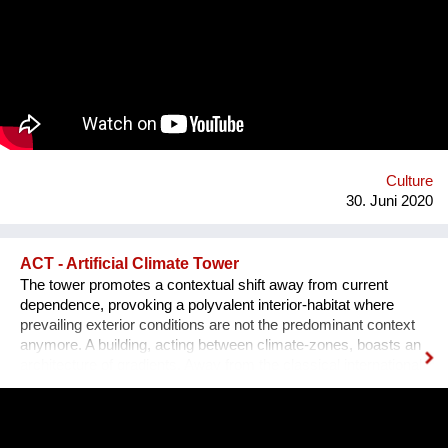
experimentieren Mikroökonomie. Wir leben neue Stadt, sind
widerständig, erforschen neue Ökologien, Wir spinnen kreative
Netze & Werke. Wir öffnen uns dem Unbekannten: Kunst,
slow Food, solar, Selbst-Versorgung, urban green, care&repair,
Tausch und Handel, Geschenk und Wert. Wir schwitzen und
kühlen uns im Wind. Wir fahren und geniessen. Homepage:
https://esel.at/termin/106078/1-mobiler-wiener-lastenfahrrad-
markt
Culture
30. Juni 2020
ACT - Artificial Climate Tower
The tower promotes a contextual shift away from current
dependence, provoking a polyvalent interior-habitat where
prevailing exterior conditions are not the predominant context
anymore. A building, acting between climate-zones, boasts an
architecture of gradients. Away from the classical international
style of the past 100years. Away from buildings you could
place everywhere in the world and towards a local identity
again. Doha does face the threat to surpass the liveable
threshold by already 2071. Therefore, Doha is to be