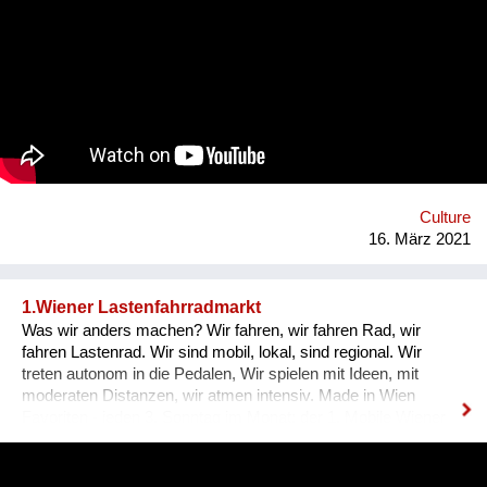
distinguish what is what. Sometimes it seems that everything
has lost its meaning. The goal is to grow the project & find
musicians/artists in each country of the planet who will follow
the same process: interview someone in their own mi2 &
create an artistic reaction to it. All these interviews & creations
will then be shared on a website & then turned into a travelling
exhibition. 1 mi2 I willl send a positive message from and into
our communities and promote listening to each other and
empathy. This starts in front of our own front doors. Website:
http://www.on...
Culture
16. März 2021
1.Wiener Lastenfahrradmarkt
Was wir anders machen? Wir fahren, wir fahren Rad, wir
fahren Lastenrad. Wir sind mobil, lokal, sind regional. Wir
treten autonom in die Pedalen, Wir spielen mit Ideen, mit
moderaten Distanzen, wir atmen intensiv. Made in Wien
Favoriten - jeden 3. Sonntag im Monat: der 1. Mobile Wiener
Lastenfahrrad-Markt, Bloch Bauer Promenade 28,
Sonnwendviertel auf dem Vorplatz des Grätzelmixers, auch
bikes & rails mit dabei. wir schaffen öffentlichen Raum,