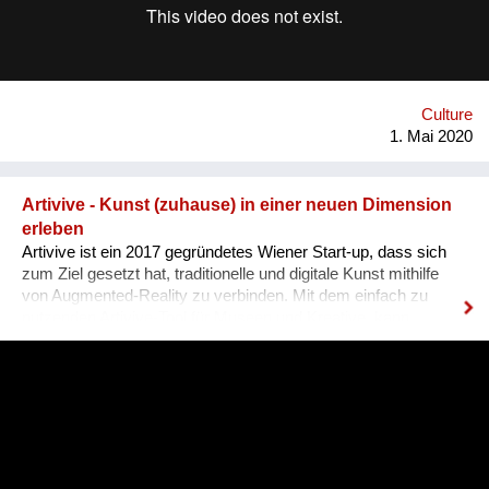
um ein klimagerechtes Umdenken im Kunst- und Kulturbetrieb
gemeinsam voranzutreiben – so leisten wir unseren Beitrag
zur Reparatur der Zukunft! www.artistsforfuture.at
www.facebook.com/Artists4FutureAustria
www.instagram.com/artistsforfuture.at
Culture
1. Mai 2020
Artivive - Kunst (zuhause) in einer neuen Dimension
erleben
Artivive ist ein 2017 gegründetes Wiener Start-up, dass sich
zum Ziel gesetzt hat, traditionelle und digitale Kunst mithilfe
von Augmented-Reality zu verbinden. Mit dem einfach zu
nutzenden Artivive-Tool für Museen und Kreative, kann
statischen Bildern eine zusätzliche audio-visuelle Ebene
hinzugefügt und so ein interaktives Kunsterlebnis geschaffen
werden. Um die Inhalte abzurufen, muss lediglich die
kostenlose Artivive App auf das eigene Smartphone geladen
und auf das digital erweiterte Kunstwerk gerichtet werden. Info:
https://artivive.com Durch die Corona-Krise sind viele
Kultureinrichtungen zurzeit von Schließungen betroffen.