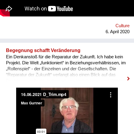
Artivive unterstützt Museen dabei, ihre Werke von zuhause
erlebbar zu machen. Die Artivive App funktioniert nämlich nicht
nur auf dem Originalbild im Museum, sondern auch virtuell auf
dem Bildschirm. Die Wiener Albertina, das Belvedere und das
Max Ernst Museum Brühl setzen bereits auf die Technologie
Culture
von Artivive. Auf den Websites der Häuser können ausg...
6. April 2020
Begegnung schafft Veränderung
Ein Denkanstoß für die Reparatur der Zukunft. Ich habe kein
Projekt. Die Welt „funktioniert“ in Beziehungsverhältnissen, im
„Rollenspiel“ - der Einzelnen und der Gesellschaften. Die
“Reparatur der Zukunft“ verlangt also einen Blick auf das
Beziehungsgeflecht, in dem wir uns täglich bewegen! Wirkliche
und nachhaltige Veränderungen werden nicht auf dem
„Reißbrett“ konstruiert, sondern geschehen in den
persönlichen Begegnungen. Da geschieht Selbstheilung!
Begegnung-Orte für die „Reparatur der Zukunft“: - Kultur und
Sport - das gemeinsame Erleben verbindet! - Wirtschaft - das
Rollenverhalten in den Wirtschaftsbeziehungen und in
unserem Alltag zählt – nicht nur der Preis! - Wissenschaft
teilen – niemand ist „gescheiter als der andere“! - Einander