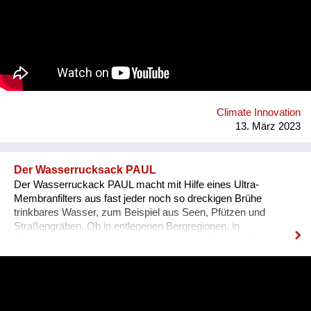
überregionale Verfügbarkeit erhöht Verkaufschancen und setzt
Kreislaufwirtschaft um. WIDADO macht Second Hand Online-
Shopping einfach, attraktiv und zu einer echten Alternative
zum Neukauf. Jeder Einkauf auf WIDADO schafft
ökologischen und sozialen Mehrwert. In den
sozialwirtschaftlichen Betrieben erhalten Menschen mit
Benachteiligungen am Arbeitsmarkt, etwa Langzeitarbeitslose,
Qualifizierung im Berufsfeld des E-Commerce. Die
Climate Innovation
Entwicklung von WIDADO durch RepaNet ist gefördert aus
13. März 2023
Mitteln des Sozialministeriums.
Der Wasserrucksack PAUL
Der Wasserruckack PAUL macht mit Hilfe eines Ultra-
Membranfilters aus fast jeder noch so dreckigen Brühe
trinkbares Wasser, zum Beispiel aus Seen, Pfützen und
Straßengräben. Ob in entlegenen Bergregionen, in
Überschwemmungsgebieten, in der dritten Welt, im Krieg: Er
braucht dazu weder Energie noch Chemikalien. Einfach
Rohwasser oben hineinschütten und unten sauberes Wasser
zapfen. Die Schwerkraft erledigt den Rest. Mittlerweile sind
über 4.200 PAUL in 91 Länder dieser Welt gebracht worden.
PAUL wird vor allem von Hilfsorganisationen eingesetzt. So