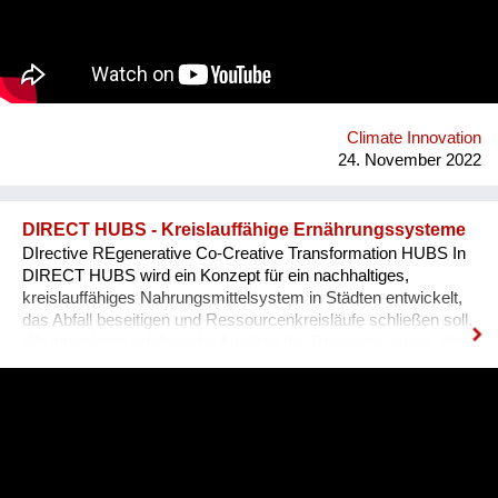
Climate Innovation
24. November 2022
DIRECT HUBS - Kreislauffähige Ernährungssysteme
DIrective REgenerative Co-Creative Transformation HUBS In
DIRECT HUBS wird ein Konzept für ein nachhaltiges,
kreislauffähiges Nahrungsmittelsystem in Städten entwickelt,
das Abfall beseitigen und Ressourcenkreisläufe schließen soll.
Wir integrieren erfolgreiche Ansätze der Regionalisierung, der
Direktvermarktung, Zero Waste und Ressourcen-Symbiosen
mit Landwirten in oder in der Nähe von Städten. Nährstoffe und
Wasser werden rückgewonnen und in eine lokale
Landwirtschaft innerhalb der Stadt zurückgeführt. Wir bauen
auf dem Konzept sogenannter Transformationszentren auf, die
als Knotenpunkte für Ressourcen, lokale Wertschöpfung und