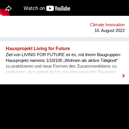
Schüler:innen der engagiertesten Klassen ein. Von
international renommierten Vortragenden erfahren die
Schüler:innen im Konferenzprogramm von bahnbrechenden,
völlig neuartigen Ideen und technischen Lösungsansätzen zur
Umsetzung der Nachhaltigkeitsziele.
Climate Innovation
10. August 2022
Hausprojekt Living for Future
Ziel von LIVING FOR FUTURE ist es, mit ihrem Baugruppen-
Hausprojekt namens 1/10/100 „Wohnen als aktive Tätigkeit“
zu praktizieren und neue Formen des Zusammenlebens zu
realisieren: dies gelingt durch eine klimagerechte Bauweise
und bewusstes Wohnverhalten, angepasst an die
verschiedenen Jahreszeiten sowie durch die aktive
Einbeziehung der Nachbarschaft. Ein weiteres zentrales
Anliegen ist es, langfristig günstigen Wohnraum in Wien zu
schaffen. Die beiden geplanten Gebäude im 14. Bezirk in Wien
werden nicht zuletzt durch die Mitgliedschaft beim
solidarischen Dachverband HabiTAT unverkäuflich sein und
2100 mit dem Verein LFF als Mieter von der Stadt Wien
übernommen werden. Direktkredite stellen mit 30 Prozent eine