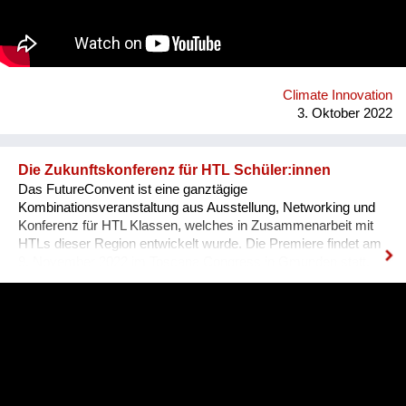
Beteiligung in Städten dienen können. Infolgedessen können
diese Zentren als Räume für Begegnungen dienen. Dieses
Projekt wird aus Mitteln des Klima- und Energiefonds gefördert
und im Rahmen des Programms „energy transition 2050“
durchgeführt. Projektkoordination: alchemia nova
Projektpartner: ZSI - Zentrum für Soziale Innovation
Climate Innovation
3. Oktober 2022
Die Zukunftskonferenz für HTL Schüler:innen
Das FutureConvent ist eine ganztägige
Kombinationsveranstaltung aus Ausstellung, Networking und
Konferenz für HTL Klassen, welches in Zusammenarbeit mit
HTLs dieser Region entwickelt wurde. Die Premiere findet am
9. November 2022 im Toscana Congress in Gmunden statt.
Heuer gibt es dieses Angebot für HTL-Schüler:innen der 3.-5.
Klassen aus Oberösterreich, Salzburg und der
Obersteiermark. Für die heurige Veranstaltung im November
stehen die Eckpfeiler bereits fest: Rund 10.000 HTL-
Schüler:innen der 3.-5. Jahrgänge aus Oberösterreich,
Salzburg und der Obersteiermark können sich für eine
Teilnahme bewerben. Das FutureConvent lädt 1.000