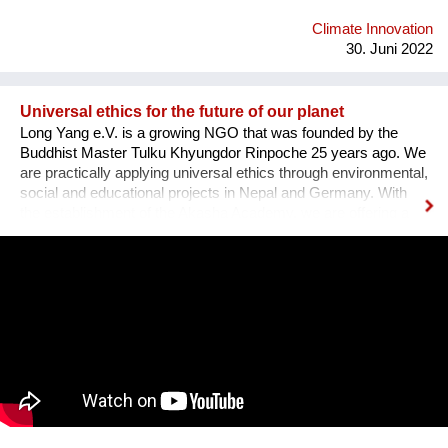
Panorama an Handlungsmöglichkeiten, die uns Menschen
nicht nur zu Zaungästen einer globalen Entwicklung machen
Climate Innovation
sondern echte Alternativen vor Ort aufz...
30. Juni 2022
Universal ethics for the future of our planet
Long Yang e.V. is a growing NGO that was founded by the
Buddhist Master Tulku Khyungdor Rinpoche 25 years ago. We
are practically applying universal ethics through environmental,
social and educational projects in Nepal and Germany. With
the establishment of the Akasha Academy, we are offering a
space to learn, train and apply these principles for the benefit
of others. We especially empower young people to act
courageously for the future of our planet. With physical
strength, mental stability and the right tools at hand, they can
be the change-makers this world so urgently needs. Having
the skills and capacity to balance, they will be able to establish
a common ground even in the most challenging situations.
With the Akasha Kindergarten and International School we help
children to playfully experience the facts of life and to be
prepared for the future on this planet earth, which they will
naturally try to protect.