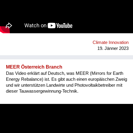
kaufen die Ärzte ohne Grenzen regelmäßig PAULs und
bringen sie in Krisengebieten zum Einsatz. Wegen der langen
Lebensdauer von über 10 Jahren ohne Filterwechsel und ohne
sonstiges Verbrauchsmaterial wird PAUL zunehmend in
ländlichen Gebieten zur Dauer-Wasserversorgung eingesetzt.
So kann das Ziel 6 der Sustainable Development Goals
erreicht werden.
Climate Innovation
19. Jänner 2023
MEER Österreich Branch
Das Video erklärt auf Deutsch, was MEER (Mirrors for Earth
Energy Rebalance) ist. Es gibt auch einen europäischen Zweig
und wir unterstützen Landwirte und Photovoltaikbetreiber mit
dieser Tauwassergewinnung-Technik.