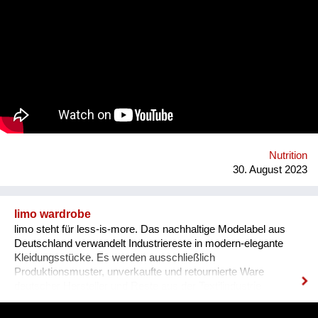
unseren Automaten liebevoll nennen - macht das gänzlich
anders! Bei BETTI befüllt man die eigene Mehrwegflasche mit
dem Getränk seiner Wahl und verzichten so zu 100% auf
Einweg-Verpackungen. Ganz nebenbei braucht BETTI nur
rund 1/3 des Energiebedarfs eines herkömmlichen
Getränkeautomaten, da erst direkt bei der Abfüllung gekühlt
wird. Weiters reduzieren sich die Transportlasten massiv
durch die Verwendung und Aufbereitung des standorteigenen
Leitungswassers und die Mischung des Getränks direkt im
Automaten. Dazu bieten wir Unternehmen günstige
Pauschalmodelle an, um mittels kostenlosen Getränken den
Nutrition
eigenen MitarbeiterInnen Wertschätzung zu ze...
30. August 2023
limo wardrobe
limo steht für less-is-more. Das nachhaltige Modelabel aus
Deutschland verwandelt Industriereste in modern-elegante
Kleidungsstücke. Es werden ausschließlich
Produktionsmuster, unverkaufte und retournierte Ware
deutscher Hersteller und Reste aus der Textilindustrie
verwendet.