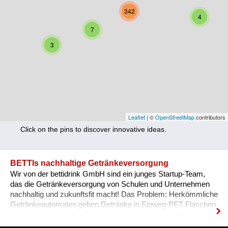
Nutrition
342
4
Health
7
3
Climate Innovation
Culture
Social
Technology
Leaflet
| ©
OpenStreetMap
contributors
Click on the pins to discover innovative ideas.
Economics
Other
BETTIs nachhaltige Getränkeversorgung
Wir von der bettidrink GmbH sind ein junges Startup-Team,
+ Entries in English only
das die Getränkeversorgung von Schulen und Unternehmen
nachhaltig und zukunftsfit macht! Das Problem: Herkömmliche
Getränkeautomaten geben Getränke in Einweg-PET-Flaschen
aus, die nach dem Konsum direkt im Müll landen. Dazu
kommt ein hoher Kühl- & Transportaufwand. BETTI - wie wir