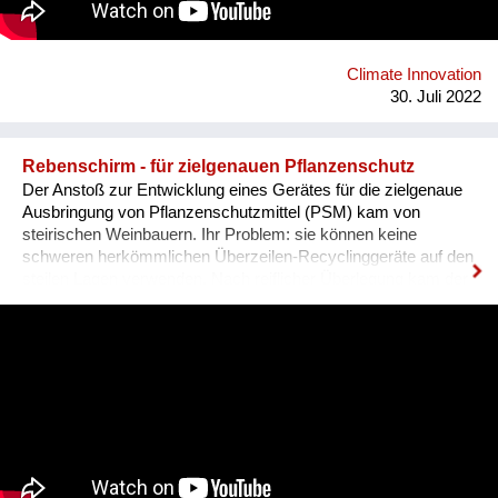
wichtige Säule des Modells zur Schaffung von solidarischem
und selbstverwaltetem Wohnraum dar. Dieses Vorgehen ist
das erprobte Finanzierungsmodell des
Solidarzusammenschlusses habiTAT Österreich.
Climate Innovation
30. Juli 2022
Rebenschirm - für zielgenauen Pflanzenschutz
Der Anstoß zur Entwicklung eines Gerätes für die zielgenaue
Ausbringung von Pflanzenschutzmittel (PSM) kam von
steirischen Weinbauern. Ihr Problem: sie können keine
schweren herkömmlichen Überzeilen-Recyclinggeräte auf den
steilen Lagen verwenden. Nach reiflicher Überlegung kam der
Fachgruppe Technik die zündende Idee, einen aufblasbaren
Leichtbau-Schirm zu konstruieren. Folgenden Anforderungen
galt es gerecht zu werden: • Leichtbauweise für allen
Weingärten – eben bis steil • maximale Minderung der Abdrift
u. Bodeneinträge von PSM • hohe Recyclingrate von PSM •
„Zwei Reihen auf einmal Behandlung“ zur Bodenschonung und
um Zeit, Kraftstoff u. CO2 zu sparen • muss für neue und
gebrauchte Sprühgeräte aller Marken geeignet sein, d.h.
Umwandlung üblicher Sprühgeräte zu Überzeilengeräte mit