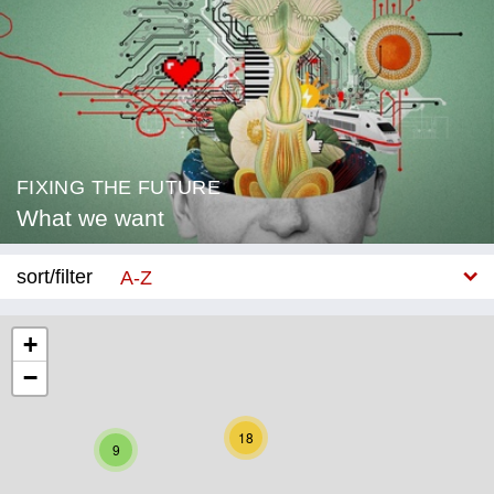
FIXING THE FUTURE
What we want
sort/filter
A-Z
New
+
−
Category
Education
18
9
Corona