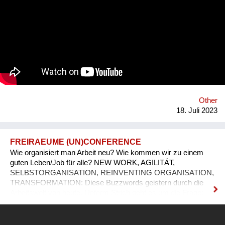
Other
18. Juli 2023
FREIRAEUME (UN)CONFERENCE
Wie organisiert man Arbeit neu? Wie kommen wir zu einem
guten Leben/Job für alle? NEW WORK, AGILITÄT,
SELBSTORGANISATION, REINVENTING ORGANISATION,
TRANSFORMATION: Diese Buzzwords geistern durch die
Arbeitswelt von heute. Unterm Strich geht es um die Frage:
Wie wollen wir Arbeit organisieren, die eine Bereicherung auf
vielen unterschiedlichen Ebenen darstellt? Zufriedene
Kund:innen, engagierte Mitarbeiter:innen und ein