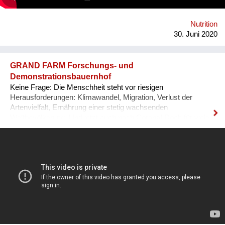
https://esel.at/termin/106078/1-mobiler-wiener-lastenfahrrad-
markt
Nutrition
30. Juni 2020
GRAND FARM Forschungs- und
Demonstrationsbauernhof
Keine Frage: Die Menschheit steht vor riesigen
Herausforderungen: Klimawandel, Migration, Verlust der
Artenvielfalt, Ernährung einer stetig wachsenden
Weltbevölkerung. Und jetzt auch noch Corona! Doch für viele
dieser Probleme gibt es bereits Reparaturansätze. Wir von der
GRAND FARM machen als Forschungs- und
Demonstrationsbauernhof wirkungsvolle Konzepte sichtbar,
die jeweils nicht nur ein Problem behandeln, sondern
systemisch auf viele Bereiche positiv wirken. Gemeinsam mit
nationalen und internationalen Wissenschaftlerinnen
erforschen und adaptieren wir erfolgversprechende Methoden,
um diese dann auf dem eigenen Bauernhof zu demonstrieren.
Für eine regenerative Landwirtschaft, die uns nicht nur ernährt,
sondern den Planeten Erde und die Menschen jetzt und in