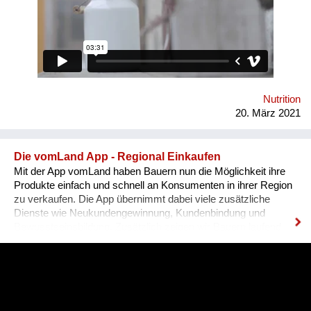
Oktober 2021 Betriebsbeginn: Jänner 2022 InteressentInnen
im Raum Krems/Wachau/südl Waldviertel sind herzlich
eingeladen GenossenschafterInnen zu werden.
www.milchkandl.at
Nutrition
20. März 2021
Die vomLand App - Regional Einkaufen
Mit der App vomLand haben Bauern nun die Möglichkeit ihre
Produkte einfach und schnell an Konsumenten in ihrer Region
zu verkaufen. Die App übernimmt dabei viele zusätzliche
Dienste wie Neukundengewinnung, Kundenbindung und
Bewusstseinsbildung. Zusätzlich zeigen wir Bauern laufend
über die App wie sie ihr Angebot für ihre Region optimieren
können. Damit wollen wir Bauern vernetzen, mit ihren Kunden
in der Region verbinden und somit etwas gegen das
Bauernsterben unternehmen.