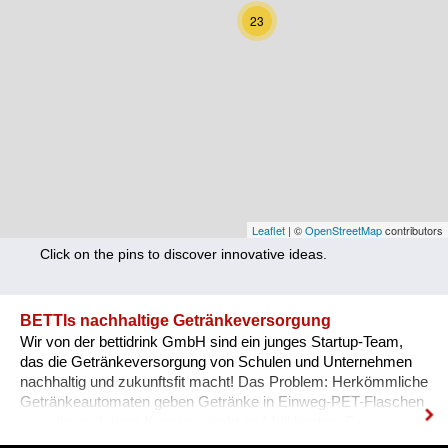
Nutrition
23
Health
Climate Innovation
Culture
Social
Technology
Leaflet
| ©
OpenStreetMap
contributors
Click on the pins to discover innovative ideas.
Economics
Other
BETTIs nachhaltige Getränkeversorgung
Wir von der bettidrink GmbH sind ein junges Startup-Team,
+ Entries in English only
das die Getränkeversorgung von Schulen und Unternehmen
nachhaltig und zukunftsfit macht! Das Problem: Herkömmliche
Getränkeautomaten geben Getränke in Einweg-PET-Flaschen
aus, die nach dem Konsum direkt im Müll landen. Dazu
kommt ein hoher Kühl- & Transportaufwand. BETTI - wie wir