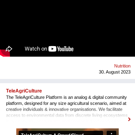
unseren Automaten liebevoll nennen - macht das gänzlich
anders! Bei BETTI befüllt man die eigene Mehrwegflasche mit
dem Getränk seiner Wahl und verzichten so zu 100% auf
Einweg-Verpackungen. Ganz nebenbei braucht BETTI nur
rund 1/3 des Energiebedarfs eines herkömmlichen
Getränkeautomaten, da erst direkt bei der Abfüllung gekühlt
wird. Weiters reduzieren sich die Transportlasten massiv
durch die Verwendung und Aufbereitung des standorteigenen
Leitungswassers und die Mischung des Getränks direkt im
Automaten. Dazu bieten wir Unternehmen günstige
Pauschalmodelle an, um mittels kostenlosen Getränken den
Nutrition
eigenen MitarbeiterInnen Wertschätzung zu ze...
30. August 2023
TeleAgriCulture
The TeleAgriCulture Platform is an analog & digital community
platform, designed for any size agricultural scenario, aimed at
creative individuals & innovative organisations. We facilitate
access to environmental data from discrete living ecosystems
in our network, encouraging participation in food production,
supply networks & communal ecology cultures. Combining
artist in residencies with independent projects, we aim to