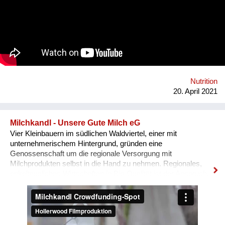
sich für ihre Rechte einzusetzen. Mit modernen Methoden und
traditionellem Wissen gelingt es, Böden fruchtbar zu machen.
Männer und Frauen arbeiten gemeinsam an einer
lebensbejahenden Gemeinschaft, geben einer ganzen Region
Hoffnung und legen so den Grundstein für eine lebenswerte
Zukunft. Bei jährlichen Besuchen in Österreich können viele
Menschen die Arbeit unserer Partner*innen persönlich kennen
lernen. Beim gemeinsamen Plaudern und Kochen werden
Nutrition
Begegnungen möglich, die Lebenswelten näher
20. April 2021
zusammenrücken und uns voneinander le...
Milchkandl - Unsere Gute Milch eG
Vier Kleinbauern im südlichen Waldviertel, einer mit
unternehmerischem Hintergrund, gründen eine
Genossenschaft um die regionale Versorgung mit
Milchprodukten selbst in die Hand zu nehmen. Regionales,
enkeltaugliches Wirtschaften in Bio-Qualität ist der Anspruch.
In einem Projekt werden: - Bio-Umstellung - CO2-neutrale
Verarbeitung und Auslieferung - Versorgung mit regenerativen
Energien - Arbeitsplätze im Dorf - Neubau aus lokalem Holz
ohne Bodenversiegelung - Produkte mit ursprünglicher Qualität
verwirklicht. Projektstart: Herbst 2019 Bauphase: März-