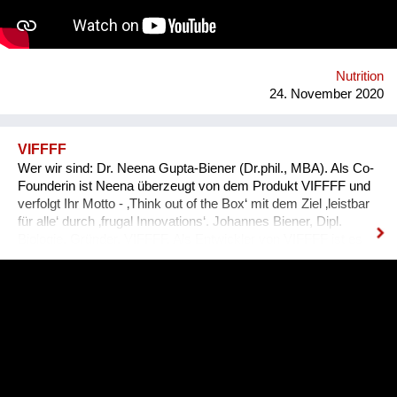
Nutrition
24. November 2020
VIFFFF
Wer wir sind: Dr. Neena Gupta-Biener (Dr.phil., MBA). Als Co-
Founderin ist Neena überzeugt von dem Produkt VIFFFF und
verfolgt Ihr Motto - ‚Think out of the Box‘ mit dem Ziel ‚leistbar
für alle‘ durch ‚frugal Innovations‘. Johannes Biener, Dipl.
Biologie, Gründer, VIFFFF. Als Entwickler von VIFFFF ist es
ihm gelungen, mit einer besonderen Fermentationskunst
neuartige Speisen zu kreieren. Problem: Mangel an
vegetarischen bzw. veganen, glutenfreien, warmen und
vollständigen Mahlzeiten in Gastronomie und Handel,
besonders für:  Diabetiker  Menschen mit Magen-Darm
Empfindlichkeit  Ausdauersportler Neu: Die neuartige
Kombination von Leguminosen/Kürbiskernen/Getreiden und
der patentierte Herstellungsprozess unter Anwendung von