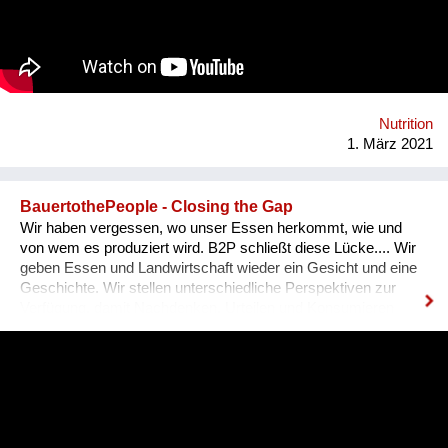
Nutrition
1. März 2021
BauertothePeople - Closing the Gap
Wir haben vergessen, wo unser Essen herkommt, wie und
von wem es produziert wird. B2P schließt diese Lücke.... Wir
geben Essen und Landwirtschaft wieder ein Gesicht und eine
Geschichte. Wir stellen unterschiedliche Perspektiven zur
Verfügung, damit Nachdenken, Urteilen und Konsumieren
wieder bewusster stattfinden kann.
#durchsredenkommendieleutzam. Durch den Dialog entstehen
neue Sichtweisen und so ein Verständnis füreinander. Unsere
Blasen platzen, Vorurteile werden abgebaut. Ganz nebenbei
lernt man auch spannende Menschen kennen, erfährt viel über
Anbau- und Herstellungsverfahren und kommt beim Lesen