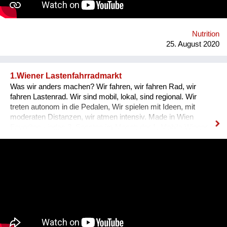
Robotik und Digitalisierung ermöglicht dezentrale
regionalisierte Produktion. Link zu webseite: www.vif4.com
Nutrition
25. August 2020
1.Wiener Lastenfahrradmarkt
Was wir anders machen? Wir fahren, wir fahren Rad, wir
fahren Lastenrad. Wir sind mobil, lokal, sind regional. Wir
treten autonom in die Pedalen, Wir spielen mit Ideen, mit
moderaten Distanzen, wir atmen intensiv. Made in Wien
Favoriten - jeden 3. Sonntag im Monat: der 1. Mobile Wiener
Lastenfahrrad-Markt, Bloch Bauer Promenade 28,
Sonnwendviertel auf dem Vorplatz des Grätzelmixers, auch
bikes & rails mit dabei. wir schaffen öffentlichen Raum,
experimentieren Mikroökonomie. Wir leben neue Stadt, sind
widerständig, erforschen neue Ökologien, Wir spinnen kreative
Netze & Werke. Wir öffnen uns dem Unbekannten: Kunst,
slow Food, solar, Selbst-Versorgung, urban green, care&repair,
Tausch und Handel, Geschenk und Wert. Wir schwitzen und
kühlen uns im Wind. Wir fahren und geniessen. Homepage: