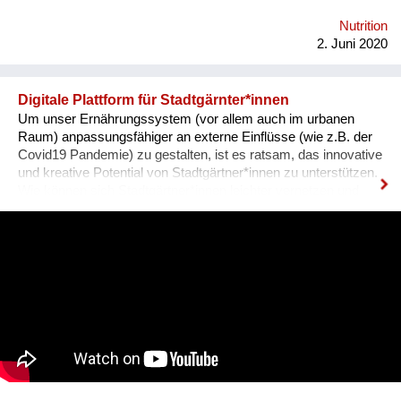
Zukunft gesund erhält. Links: Website: www.grandfarm.at
Facebook: https://www.facebook.com/GRAND-GARTEN-
Nutrition
106760180726484/?modal=admin_todo_tour Instagramm:
2. Juni 2020
@grandgarten
Digitale Plattform für Stadtgärnter*innen
Um unser Ernährungssystem (vor allem auch im urbanen
Raum) anpassungsfähiger an externe Einflüsse (wie z.B. der
Covid19 Pandemie) zu gestalten, ist es ratsam, das innovative
und kreative Potential von Stadtgärtner*innen zu unterstützen.
Wie können sich Stadtgärtner*innen leichter vernetzen und
austauschen? Was leistet Gemüse - in Gemeinschaftsgärten
oder auf Balkonen produziert - für Umwelt, Klima und
Gesellschaft und wie kann diese Leistung sichtbar gemacht
werden? Antworten auf diese Fragen möchte das FiBL
Österreich (Forschungsinstitut für biologischen Landbau) mit
einer digitalen Plattform für Stadtgärnter*innen liefern.
Homepage: www.fibl.org