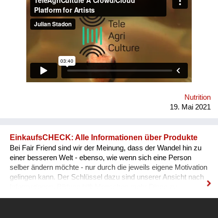
promote self-sufficiency through creative engagement with
food systems. Conceived at MIT Community Bio-Summit in
2018, TeleAgriCulture was developed at Cultivamos Cultura &
V2_ Lab in 2019 & was nominated for both the S.T.A.R.T.S
Prize and the Digital Communities Golden Nica in 2020. Most
recently, it won the Vienna Design Week Urban Food Design
Challenge &has been presented at Ars Electronica,
Stadtwerkstatt, Artspace Sydney, Kunstuniversität Linz &
Universität für angewandte Kunst Wien
Nutrition
19. Mai 2021
EinkaufsCHECK: Alle Informationen über Produkte
Bei Fair Friend sind wir der Meinung, dass der Wandel hin zu
einer besseren Welt - ebenso, wie wenn sich eine Person
selber ändern möchte - nur durch die jeweils eigene Motivation
gelingen kann. Der Schlüssel dazu sind unserer Ansicht nach
Informationen. Bildung hilft Menschen mehr Dinge zu
verstehen und besser zu leben. Informationen führen zu dem
gleichen Ergebnis. Je mehr ein Mensch weiß, desto besser
kann er seine Entscheidungen treffen. Viele Menschen