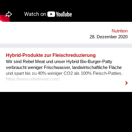
und Reinhören auf neue Ideen. B2P ist die Plattform für
Podcasts, Reportagen und unterschiedliche Perspektiven rund
um Essen, Menschen und Landwirtschaft. Website:
https://www.bauertothepeople.at/ Instagram:
https://www.instagram.com/bauertothepeople/ Facebook:
https://www.facebook.com/bauertothepeople.at
Nutrition
28. Dezember 2020
Hybrid-Produkte zur Fleischreduzierung
Wir sind Rebel Meat und unser Hybrid Bio-Burger-Patty
verbraucht weniger Frischwasser, landwirtschaftliche Fläche
und spart bis zu 40% weniger CO2 als 100% Fleisch-Patties.
https://www.rebelmeat.com/
https://www.instagram.com/rebel_meat/