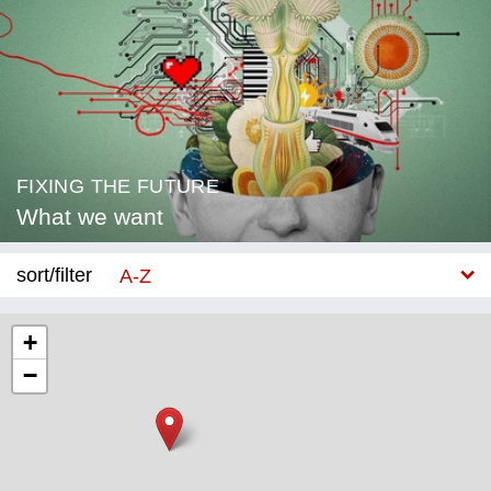
FIXING THE FUTURE
What we want
sort/filter
A-Z
New
+
−
Category
Education
Corona