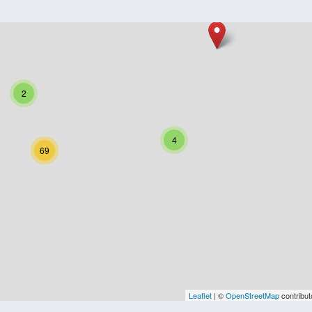
2
4
69
Leaflet
| ©
OpenStreetMap
contribut