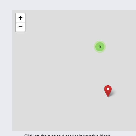
Education
+
−
Corona
Nutrition
3
Health
Climate
Innovation
Culture
Social
Technology
Economics