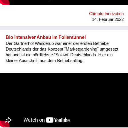
des Programmes in ihrem bestehenden Engagement in
Österreich unterstützen, oder das Feuer dafür entfachen, sich
selbst mit ihrer Idee "die Zukunft zu reparieren" zu begeistern.
Climate Innovation
14. Februar 2022
Bio Intensiver Anbau im Folientunnel
Der Gärtnerhof Wanderup war einer der ersten Betriebe
Deutschlands der das Konzept "Marketgardening" umgesezt
hat und ist die nördlichste "Solawi" Deutschlands. Hier ein
kleiner Ausschnitt aus dem Betriebsalltag.