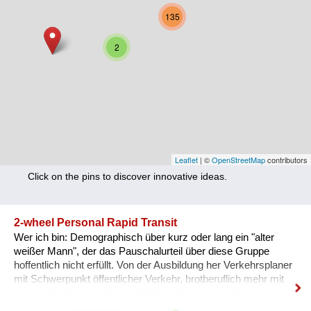
Nutrition
135
Health
2
Climate Innovation
Culture
Social
Technology
Leaflet
| ©
OpenStreetMap
contributors
Click on the pins to discover innovative ideas.
Economics
Other
2-wheel Personal Rapid Transit
Wer ich bin: Demographisch über kurz oder lang ein "alter
+ Entries in English only
weißer Mann", der das Pauschalurteil über diese Gruppe
hoffentlich nicht erfüllt. Von der Ausbildung her Verkehrsplaner
mit Schwerpunkt öffentlicher Verkehr, brotberuflich mehr mit
konventionelleren und freizeitlich mehr mit innovativen
Lösungen befasst. Was das Problem ist: Außerhalb der Städte