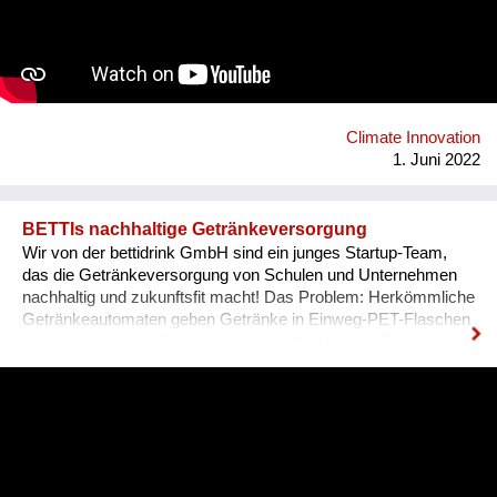
schools and businesses join forces in developing sustainable
solutions to today’s most pressing environmental and social
challenges. At the same time, students develop crucial skills
and know-how, becoming tomorrow’s Changemakers and the
projects contribute to raise awareness among the business
community and engage companies to do bet...
Climate Innovation
1. Juni 2022
BETTIs nachhaltige Getränkeversorgung
Wir von der bettidrink GmbH sind ein junges Startup-Team,
das die Getränkeversorgung von Schulen und Unternehmen
nachhaltig und zukunftsfit macht! Das Problem: Herkömmliche
Getränkeautomaten geben Getränke in Einweg-PET-Flaschen
aus, die nach dem Konsum direkt im Müll landen. Dazu
kommt ein hoher Kühl- & Transportaufwand. BETTI - wie wir
unseren Automaten liebevoll nennen - macht das gänzlich
anders! Bei BETTI befüllt man die eigene Mehrwegflasche mit
dem Getränk seiner Wahl und verzichten so zu 100% auf
Einweg-Verpackungen. Ganz nebenbei braucht BETTI nur
rund 1/3 des Energiebedarfs eines herkömmlichen