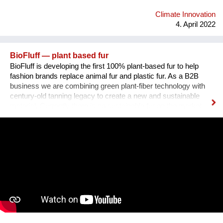
Climate Innovation
4. April 2022
BioFluff — plant based fur
BioFluff is developing the first 100% plant-based fur to help
fashion brands replace animal fur and plastic fur. As a B2B
business we are combining green plant-fiber technology with
century-old tanning legacy to create a new and sustainable
material. Currently there is no sustainable fur on the market
and the fashion industry has a lot of momentum to position
itself in a sustainable and innovative way. Our team is
composed of a female founder from India working currently in
the USA on BioFluff and a male Austrian founder currently
working from Italy. After creating our first prototype in early
2021, we both quit our jobs and bootstrapped. Many fashion
luxury brands (Balenciaga, Prada, Chanel, Versace, Gucci,
Armani) dropped fur over the past 5 years and are now
dependent on plastic fur. We are planning on taking advantage
of this positive momentum to implement our environmentally
friendly product. bio-fluff.com