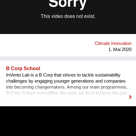
Künstler*innenvereinigungen und -interessensvertretungen,
um ein klimagerechtes Umdenken im Kunst- und Kulturbetrieb
gemeinsam voranzutreiben – so leisten wir unseren Beitrag
zur Reparatur der Zukunft! www.artistsforfuture.at
www.facebook.com/Artists4FutureAustria
www.instagram.com/artistsforfuture.at
Climate Innovation
1. Mai 2020
B Corp School
InVento Lab is a B Corp that strives to tackle sustainability
challenges by engaging younger generations and companies
into becoming changemakers. Among our main programmes,
B Corp School exemplifies the work we do in bridging the gap
between the world of business and of education to foster a
sustainable regeneration. B Corp School students are guided
in the development of skills on sustainable entrepreneurship
and in the development of a B Startup which tackles a specific
environmental challenge by using business as a force for
good. In the process, students are supported by B Corps and
mentors from the sustainability field.Thanks to these projects,