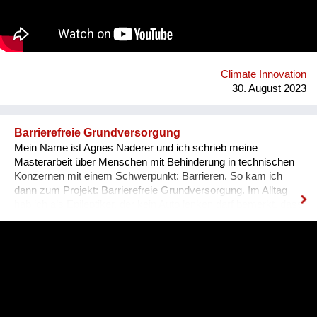
Getränkeautomaten, da erst direkt bei der Abfüllung gekühlt
wird. Weiters reduzieren sich die Transportlasten massiv
durch die Verwendung und Aufbereitung des standorteigenen
Leitungswassers und die Mischung des Getränks direkt im
Automaten. Dazu bieten wir Unternehmen günstige
Pauschalmodelle an, um mittels kostenlosen Getränken den
Climate Innovation
eigenen MitarbeiterInnen Wertschätzung zu ze...
30. August 2023
Barrierefreie Grundversorgung
Mein Name ist Agnes Naderer und ich schrieb meine
Masterarbeit über Menschen mit Behinderung in technischen
Konzernen mit einem Schwerpunkt: Barrieren. So kam ich
dann zum Projekt: Barrierefreie Grundversorgung. Im Alltag
hab ich als Epileptiker, der kein Auto lenken darf bemerkt, dass
eigentlich sehr viel in unserem Alltag einfach nur mit dem Auto
möglich ist = Barriere. Für viele Menschen sind somit
alltägliche Besorgungen außerhalb der Großstädte schon
schwerer bis unmöglich (zB für Menschen mit schweren
Sehbeeinträchtigungen). Das Video zeigt die Situation in
Purkersdorf, wo das sichere Einkaufen von Lebensmittel für
viele Einwohner nicht gegeben ist. Es unterstützen mich zB: