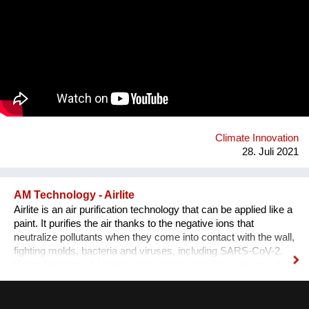
again. Doha does face the threat to surpass the liveable
threshold by already 2071. Therefore, Doha is to be
understood as prototypical forerunner of what climate change
calls in the near future also for Europe. Since we are able to
restore the richness of natural climates inside - with human,
non-human and nature as its center. I am convinced that the
transitioning of climate- zones, is going to play a major role, in
how we orient future building strategies and re-code the term
“contemporary” architecture. This consequently sets
production of climate and the bu...
Climate Innovation
28. Juli 2021
AM Technology - Airlite
Airlite is an air purification technology that can be applied like a
paint. It purifies the air thanks to the negative ions that
neutralize pollutants when they come into contact with the wall,
fighting molds, bacteria and viruses, including SARS-CoV-2.
Using 100 sqm of Airlite is equivalent to planting 100 sqm of
trees, so it helps reducing pollution: 100 sqm of Airlite eliminate
21,39 Euro 6 petrol cars in 12 hours. Moreover, it keeps
spaces fresh when applied to external walls and roofs thanks