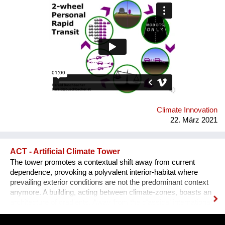
trotz aller Bemühungen zu wenig leistbare, klimafreundliche
und ressourceneffiziente Alternativen zum eigenen. Was ich
neu zu machen vorschlage: ein ländlich-suburbanes Robotaxi-
Konzept mit zweirädrigen Ultraleichtfahrzeugen auf eigener,
sehr einfach gehaltener Infrastruktur. Das ermöglicht flexible
Mobilität auch ohne Führerschein und braucht nur einen
Bruchteil der Energie und Batteriematerialien eines eigenen
Elektro-Pkw. Link zur Konzept-Website:
http://buschbacher.at/2wPRTde.html
Climate Innovation
22. März 2021
ACT - Artificial Climate Tower
The tower promotes a contextual shift away from current
dependence, provoking a polyvalent interior-habitat where
prevailing exterior conditions are not the predominant context
anymore. A building, acting between climate-zones, boasts an
architecture of gradients. Away from the classical international
style of the past 100years. Away from buildings you could
place everywhere in the world and towards a local identity