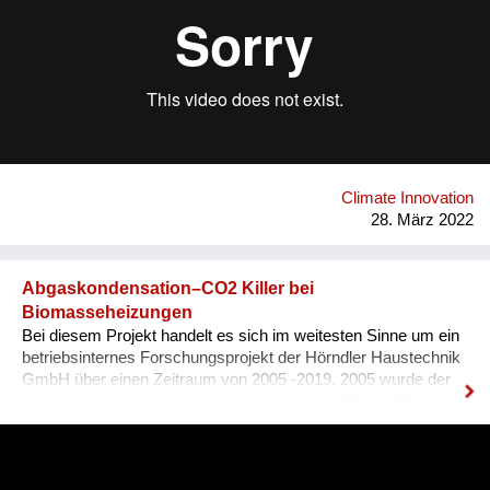
to its solar reflectance property, cooling interiors up to 29%
during summer and reducing CO2 emissions and energy
costs up to 50%. Airlite is produced in powder form, saving
40% in weight during transport, so it produces 40% less CO2
than any other traditional paint for the same surface area
applied, with a significant positive impact on the environment.
Airlite has the highest number of international certifications in
its field, like CradleToCradle Gold, Friendly Materials and
Green Seal.
Climate Innovation
28. März 2022
Abgaskondensation–CO2 Killer bei
Biomasseheizungen
Bei diesem Projekt handelt es sich im weitesten Sinne um ein
betriebsinternes Forschungsprojekt der Hörndler Haustechnik
GmbH über einen Zeitraum von 2005 -2019. 2005 wurde der
Ölkessel durch einen Pelletkessel ersetzt. 2005 – 2006 wurde
der Pelletkessel auf herkömmliche Art (gleitender Betrieb)
betrieben – 8.000 kg Pelletsverbrauch/Jahr. 2007 wurde ein
Lastausgleich-Speichersystem integriert und der
Pelletsverbrauch auf 7.300 kg/Jahr reduziert. 2009 wurde der