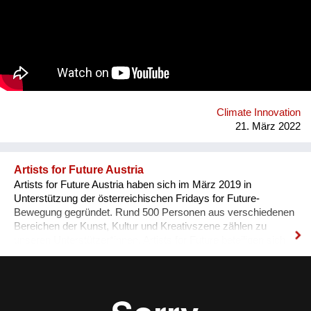
Kessel mit einer Abgaskondensation nachgerüstet und die
gesamte Hydraulik optimiert und der Pelletsverbrauch auf
6.400 kg/Jahr reduziert. 2016 wurde zusätzlich eine einfache
Abgaskondensation für die Warmwasser-Vorwärmung
nachgeschalten und der Pelletsverbrauch auf 6.000 kg/Jahr
gesenkt. Die Abgastemperatur wurde über den gesamten
Zeitraum von ursprünglich ca. 150 °C auf 22 °C - 28°C
reduziert. Der jährliche Pelletsverbrauch und die Emissionen
Climate Innovation
konnten dadurch um 25 % gesenkt werden.
21. März 2022
Artists for Future Austria
Artists for Future Austria haben sich im März 2019 in
Unterstützung der österreichischen Fridays for Future-
Bewegung gegründet. Rund 500 Personen aus verschiedenen
Bereichen der Kunst, Kultur und Kreativszene zählen zu
unseren Unterstützer*innen. Artists for Future beteiligen sich
aktiv und sichtbar an den Klimastreiks, führen eigene Aktionen
und Diskussionsveranstaltungen durch und unterstützen mit
ihrem künstlerischen Potential nach Bedarf auch die
Aktivitäten anderer Klimainitiativen. Darüber hinaus suchen wir
Vernetzung mit Kunstschaffenden, Kunstinstitutionen,