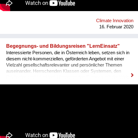
Climate Innovation
16. Februar 2020
Begegnungs- und Bildungsreisen "LernEinsatz"
Interessierte Personen, die in Österreich leben, setzen sich in
diesem nicht-kommerziellen, geförderten Angebot mit einer
Vielzahl gesellschaftsrelevanter und persönlicher Themen
auseinander. Herrschenden Klassen oder Systemen, den
Privilegien und (dunklen) Hintergründen Europas mit der Welt,
sowie engagierten Menschen auf anderen Erdteilen. Diesen
von Angesicht zu Angesicht zu begegnen und sich mit ihnen
auszutauschen, die "Reise", ist das Highlight des
Bildungsprojektes, dass sich über ca. ein halbes Jahr zieht.
Die besuchten Menschen und Projekte auf der Reise setzen
sich fast immer für unterdrückte Menschen ein, oder
versuchen ein Problem zu verbessern. Dabei reicht die
Spanne von Klimawandeladaption zur Versöhnung mit
Menschenrechtsverbrechern. All das soll die Teilnehmer:innen