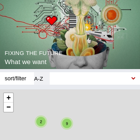
FIXING THE FUTURE
What we want
sort/filter
A-Z
New
+
−
Category
Education
2
9
Corona