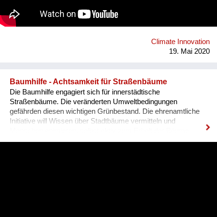
Essl Foundation oder das Verkehrsministerium. Viel Spaß
beim Video Agnes Naderer E-mail: a.naderer@gmx.at
Climate Innovation
19. Mai 2020
Baumhilfe - Achtsamkeit für Straßenbäume
Die Baumhilfe engagiert sich für innerstädtische
Straßenbäume. Die veränderten Umweltbedingungen
gefährden diesen wichtigen Grünbestand. Die ehrenamtliche
Initiative will Wissen über Stadtbäume vermitteln und
Menschen animieren, selbst aktiv zum Erhalt der Bäume
beizutragen - zum Beispiel mit Gießen. Von der Baumhilfe
profitieren nicht nur die Bäume selbst, sondern auch die
Menschen in der Stadt. Sie hat positive klimatische Effekte -
im wortwörtlichen ebenso wie im zivilgesellschaftlichen Sinn
einer Verantwortlichkeit für das Lebensumfeld. Homepage:
www.baumhilfe.eu