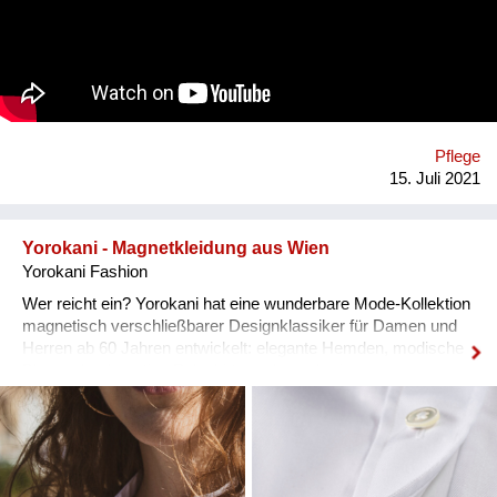
qualitätsgesicherten Umsetzung begleitet und führen das
Gütesiegel ‚Mobilität fördern‘. Durch die Mobilitätsförderung
gelingt es, BewohnerInnen zu aktivieren, was wiederum die
MitarbeiterInnen entlastet und die Zufriedenheit der
Angehörigen steigert. *An wen richtet sich Ihre Initiative?*
‚Mobilität fördern‘ richtet sich an Pflege- und
Betreuungseinrichtungen, die ihre SeniorInnen-BetreuerInnen
Pflege
und Pflegekräfte in das Programm einschulen lassen, um mit
15. Juli 2021
den BewohnerInnen zur Erhaltung ihrer Selbstständigkeit
Alltagsfertigk...
Yorokani - Magnetkleidung aus Wien
Yorokani Fashion
Wer reicht ein? Yorokani hat eine wunderbare Mode-Kollektion
magnetisch verschließbarer Designklassiker für Damen und
Herren ab 60 Jahren entwickelt: elegante Hemden, modische
Blusen, hochwertige Poloshirts und anschmiegsame
Nachtwäsche. An wen richtet sich die Initiative? Im
Bekleidungssektor gibt es enormen Innovationsbedarf. Es
braucht dringend neuartige Bekleidungskonzepte, denn im
Jahr 2021 leben in Österreich erstmalig mehr über 60-jährige
als unter 20-jährige Menschen, hat die Soziologin und