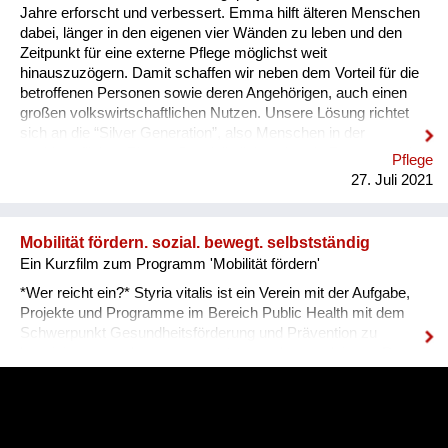
Jahre erforscht und verbessert. Emma hilft älteren Menschen
dabei, länger in den eigenen vier Wänden zu leben und den
Zeitpunkt für eine externe Pflege möglichst weit
hinauszuzögern. Damit schaffen wir neben dem Vorteil für die
betroffenen Personen sowie deren Angehörigen, auch einen
großen volkswirtschaftlichen Nutzen. Unsere Lösung richtet
sich an die “Silver Generation”, also Menschen in der
nachberuflichen Phase. Speziell alleinstehende Personen oder
Pflege
Einrichtungen des Betreuten Wohnen zählen zu unserer
27. Juli 2021
Zielgruppe. Pflegende Angehörige und formelle Pfleger werden
dabei unterstützt. Unsere Lösung betrifft uns alle, denn Altern
geht uns alle an! Wir ermöglichen es, sicher, unabhängig und
Mobilität fördern. sozial. bewegt. selbstständig
länger eigenständig zu wohnen. Wir beziehen verschiedenste
Ein Kurzfilm zum Programm 'Mobilität fördern'
Stak...
*Wer reicht ein?* Styria vitalis ist ein Verein mit der Aufgabe,
Projekte und Programme im Bereich Public Health mit dem
Schwerpunkt Gesundheitsförderung und Prävention zu
konzipieren, zu planen, umzusetzen und zu evaluieren. Das
wirkungsevaluierte Aktivierungsprogramm ‚Mobilität fördern‘
wurde im Rahmen des Transferprojektes Gesundheit hat kein
Alter in 5 Pflegewohnheimen erprobt. Seit 2018 werden
mittlerweile 58 Pflege- und Betreuungseinrichtungen in der