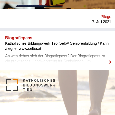
Schwerpunktthemen aus Altersmedizin und Pflege. Wir
schreiben über das gute Leben im Alter, über
Simulationstrainings für pflegende Angehörige, Co-Creation mit
Pflege
Senior/-innen, das Potential von Teletherapie, Demenz, Living
7. Juli 2021
Labs für Smart Elderly Care oder Einsatzmöglichkeiten von
Robotern in der Pflege. Jeder Artikel ...
Biografiepass
Katholisches Bildungswerk Tirol SelbA Seniorenbildung / Karin
Ziegner www.selba.at
An wen richtet sich der Biografiepass? Der Biografiepass ist
ein praktisches Handwerkzeug für SeniorInnen, um
selbstbestimmt festzuhalten, was Kinder oder betreuende
Personen über sie wissen sollen. Was bewirkt der
Biografiepass? Dieser kommt vor allem dann zum Einsatz,
wenn die SeniorInnen selbst nicht mehr in der Lage sind, ihre
Wünsche zu äußern, ihnen die Kraft dazu fehlt bzw. nicht mehr
selbständig agieren können. Dabei werden wichtige Rituale
und Gewohnheiten, persönliche Vorlieben und Wünsche
festgehalten wie z.B. Essgewohnheiten, welche Musik möchte
ich hören, wenn ich nicht mehr ansprechbar bin, welche Dinge
sind mir liebgeworden… Mithilfe des Biografiepasses ist es