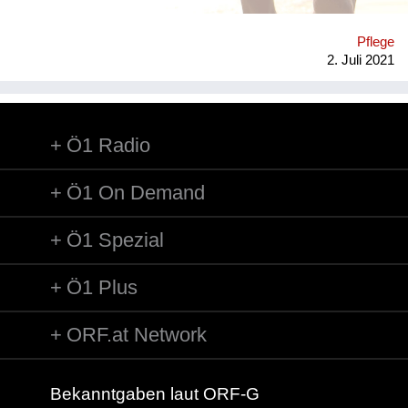
Angehörigen und Betreuenden möglich im Fall von plötzlichen
Erkrankungen, Krankenhausaufenthalten etc. adäquat und im
Pflege
Sinne der Seniorin/des Seniors zu agieren. Der Biografiepass
2. Juli 2021
stellt sicher, dass der alternde Mensch nach seinen Wünschen
und Vorstellungen betreut und unterstützt wird. Welche
Lösung...
Ö1 Radio
Ö1 On Demand
Ö1 Spezial
Ö1 Plus
ORF.at Network
Bekanntgaben laut ORF-G