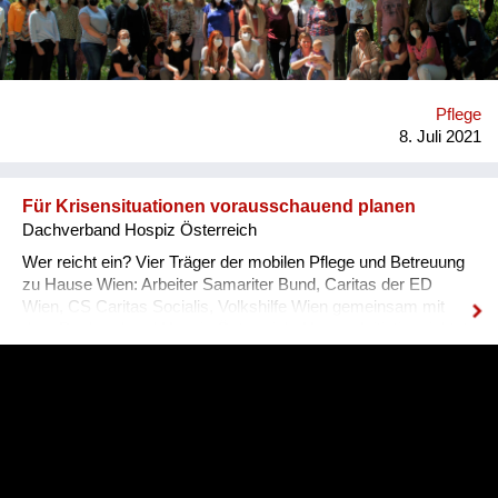
Verantwortlichen. Was möchten wir bewirken? Das Ziel ist, die
Betreuenden der Hauskrankenpflege in ihrer Arbeit mit
schwerkranken und sterbenden Menschen zu unterstützen
und die Zusammenarbeit mit zentralen Stakeholdern in der
Betreuung (Allgemeinmediziner:innen, spezialisierte Hospiz-
Pflege
und Palliativversorgung, Rettung, Apotheken..) zu verbessern.
8. Juli 2021
Die alten und hochaltrigen Patient:innen sollen Lebensqualität
bi...
Für Krisensituationen vorausschauend planen
Dachverband Hospiz Österreich
Wer reicht ein? Vier Träger der mobilen Pflege und Betreuung
zu Hause Wien: Arbeiter Samariter Bund, Caritas der ED
Wien, CS Caritas Socialis, Volkshilfe Wien gemeinsam mit
dem Dachverband Hospiz Österreich. Unsere Initiative richtet
sich an unsere Klient:innen, die wir in der mobilen Pflege und
Betreuung zu Hause betreuen. Das sind meist alte und
hochaltrige Menschen mit mehreren Erkrankungen und deren
Angehörige bzw. Vertrauenspersonen. Wir betreuen rund 5000
Klient:innen pro Jahr in Wien. Was möchten wir bewirken? Das
Ziel ist, den Klient:innen die Möglichkeit zu geben, ihr
Selbstbestimmungsrecht umfassender wahrzunehmen als