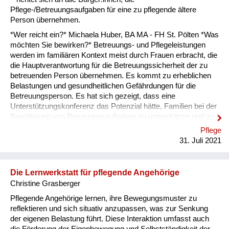
Pflege-/Betreuungsaufgaben für eine zu pflegende ältere
Bildung
Person übernehmen.
Demenz
*Wer reicht ein?* Michaela Huber, BA MA - FH St. Pölten *Was
möchten Sie bewirken?* Betreuungs- und Pflegeleistungen
Digitalisierung
werden im familiären Kontext meist durch Frauen erbracht, die
die Hauptverantwortung für die Betreuungssicherheit der zu
Gesundheit
betreuenden Person übernehmen. Es kommt zu erheblichen
Belastungen und gesundheitlichen Gefährdungen für die
Kultur
Betreuungsperson. Es hat sich gezeigt, dass eine
Unterstützungskonferenz das Potenzial hätte, Familien bei der
Pflege
Bewältigung von Betreuungsaufgaben zu unterstützen und zu
entlasten, Ressourcen und Social Support zu aktivieren und
Pflege
Soziale Netzwerke
somit wesentlich zur Reduktion psychischer Belastungen
31. Juli 2021
beizutragen sowie zu einem Anstieg an Lebenszufriedenheit
Wohnen & Mobilität
zu führen. *Welche Lösungswege beschreiten Sie?* Eine
Unterstützungskonferenz ist eine Methode, bei der Personen
Die Lernwerkstatt für pflegende Angehörige
oder Familien von einem_einer Koordinator:in unterstützt
Christine Grasberger
werden, gemeinsam mit ihrem Netzwerk (Freunde, Bekannte,
Verwandte, usw.) im Hinblick auf Betreuungsfragen
Pflegende Angehörige lernen, ihre Bewegungsmuster zu
passgenaue Lösungen u...
reflektieren und sich situativ anzupassen, was zur Senkung
der eigenen Belastung führt. Diese Interaktion umfasst auch
die Förderung der Eigenbewegung und Selbstständigkeit der