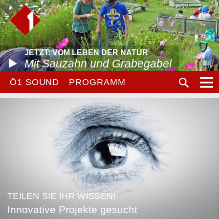
JETZT: VOM LEBEN DER NATUR
Mit Sauzahn und Grabegabel
Ö1 SOUND
PROGRAMM
TEILEN SIE IHR WISSEN!
Innovative Projekte gesucht