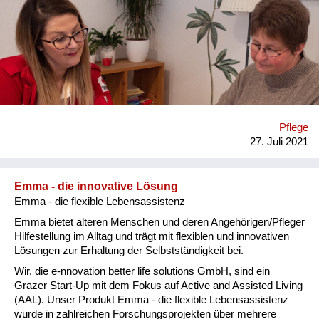
schaffen und somit einen Beitrag zur Verbesserung der
Situation in der Langzeitpflege zu leisten.
EntscheidungsträgerInnen sollen über die Bedürfnisse von
älteren betreuungs- und pflegebedürftigen Menschen, deren
(pflegenden) Angehörigen und Menschen mit Demenz
informiert werden um Veränderungen zu bewirken. Welche
Lösungswege beschreiten Sie? Es werden lokale Community
Care Centers für pflegebedürftige Menschen und pflegende
Angehörige sowie Freiwilligen Dienstleistungen für Menschen
Pflege
mit kognitiven Beeinträchtigungen und Demenz aufgebaut.
27. Juli 2021
Drei Schwerpunkte zeichnen die Community Care Centers,
die sowohl in Hartberg und Wien, als auch ...
Emma - die innovative Lösung
Emma - die flexible Lebensassistenz
Emma bietet älteren Menschen und deren Angehörigen/Pfleger
Hilfestellung im Alltag und trägt mit flexiblen und innovativen
Lösungen zur Erhaltung der Selbstständigkeit bei.
Wir, die e-nnovation better life solutions GmbH, sind ein
Grazer Start-Up mit dem Fokus auf Active and Assisted Living
(AAL). Unser Produkt Emma - die flexible Lebensassistenz
wurde in zahlreichen Forschungsprojekten über mehrere