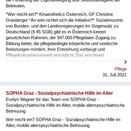
Betreuten.
*Wer reicht ein?* Kinaesthetics Österreich, GF Christine
Grasberger *An wen richtet sich die Initiative?* Sozialressorts
von Bundes- und den Landesregierungen Im Gegensatz zu
Deutschland (§ 45 SGB) gibt es in Österreich keinen
gesetzlichen Rahmen, der 947.000 Pflegelaien Zugang zu
Bildung bietet, die pflegebedingte körperliche und seelische
Belastungen mindert, ihrer Entstehung vorbeugt und
Pflegekompetenzerwerb ermöglicht. Das erschwert
Innovationen. *Was möchten wir bewirken?* Unentgeltlichen
Zugang zu Bildung für An- und Zugehörige, welche
Pflege
Selbstständigkeit und Lebensqualität vergrößert, Pflegebedarf
31. Juli 2021
verringert und Zugang zum Pflegeberuf ermöglicht. – Das
Potenzial ist riesig. Der Vergleich mit der Schweiz zeigt: 22,5
% der österreichischen Bevölkerung ab 65+ lebt mit schweren
SOPHA Graz - Sozialpsychiatrische Hilfe im Alter
Einschränkungen in den Aktivitäten des täglichen Lebens, in
Evelyn Wagner für das Team von SOPHA Graz -
der Schweiz sind es nur 8,8 %. Der Anteil der
Sozialpsychiatrische Hilfe im Alter, mobile alterspsychiatrische
Pflegegeldbezieher in der Schweiz liegt bei 0,6 %, in
Betreuung
Österreich bei 5,2 %. Obwohl die Sch...
Wer reicht ein? SOPHA Graz - Sozialpsychiatrische Hilfe im
Alter, mobile alterspsychiatrische Betreuung