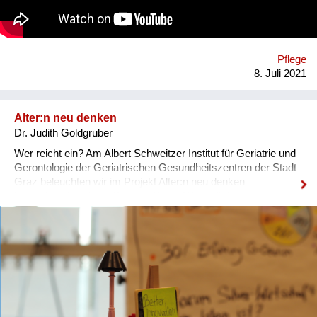
bisher. Es geht um die rechtzeitige Erfassung ihrer Wünsche
für ein gutes Leben zu Hause, für mögliche Krisensituationen
und wenn das Versterben nah ist. Weiters ist es das Ziel, die
Betreuenden zu unterstützen, sie zu entlasten und ihnen
Pflege
Sicherheit im Handeln zu geben. Die Betreuenden kennen
8. Juli 2021
meist die Wünsche der Klient:innen und wollen in Krisensit...
Alter:n neu denken
Dr. Judith Goldgruber
Wer reicht ein? Am Albert Schweitzer Institut für Geriatrie und
Gerontologie der Geriatrischen Gesundheitszentren der Stadt
Graz beleuchten wir im Projekt Alter:n neu denken
Innovationstrends im Bereich Alter:n Was möchten wir
bewirken? Durch Fachartikel wollen wir einen Beitrag zur
Steigerung der Gesundheitskompetenz in Bezug auf das
Thema Alter:n leisten. Eingebettet in ein Kompetenzzentrum
für Altersmedizin und Pflege sehen wir uns als Vermittler/-
innen von Wissen zwischen der Scientific und der Public
Community. Welche Lösungswege beschreiten wir? Im
Projektzeitraum (01.10.20-28.02.22) entstehen 8 Fachartikel
zum Stand der Forschung Public Health-relevanter