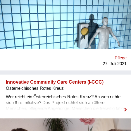
Singlehaushalte. Mehr und mehr Menschen leben alleine: Laut
Statistik Austria gab es 2018 fast vier Millionen
Privathaushalte. Mehr als ein Drittel (1.456.000) davon entfiel
auf Singlehaushalte. Vor allem ältere Menschen leben
zunehmend ohne Familie. Wenn man alle Personen ab 65
Jahren vergleicht, wohnten 526.000 (33 Prozent) der
1.588.000 - oft bedingt durch Trennung oder Tod der Partnerin
oder des Partners - ohne weitere Personen im Haushalt.
Anwendungsorte: Privathaushalt, auch Heimhaushalte und
betreutes Wohnen *Was möchten Sie bewirken?* Dass
Pflege
Menschen in ihrer Single-Situation nicht hoffnungslos den
27. Juli 2021
erforderlichen oft täglichen Bedürfnissen hilflos ausgeliefert
sind. Rückeneincremen und Rückenbürsten darf ke...
Innovative Community Care Centers (I-CCC)
Österreichisches Rotes Kreuz
Wer reicht ein Österreichisches Rotes Kreuz? An wen richtet
sich Ihre Initiative? Das Projekt richtet sich an ältere
Menschen, pflegende Angehörige, Menschen die freiwillig tätig
werden möchten sowie EntscheidungsträgerInnen. Was
möchten Sie bewirken? Ziel ist es ein lokales und
niedrigschwelliges Beratungs- und Betreuungsangebot zu