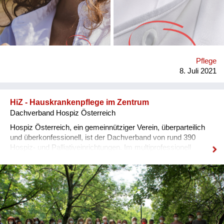
Gründerin Franziska Rauch erkannt und wusste: „Diesen
Diskurs möchte ich mitgestalten!“ Was möchten Sie
bewirken? „Wir wissen, dass die Trägerinnen und Träger
unserer Kleidungsstücke ein aktives, selbstbestimmtes Leben
führen und sich, natürlich, über ihren Kleidungsstil ausdrücken
wollen.", so Franziska Rauch. „Mit Magnetkleidungsstücken
Pflege
von Yorokani ist das bis ins hohe Alter möglich. Wir stehen für
8. Juli 2021
gesellschaftliche Teilhabe durch sekundenschnelles Kleiden
ohne fremde Hilfe." ...
HiZ - Hauskrankenpflege im Zentrum
Dachverband Hospiz Österreich
Hospiz Österreich, ein gemeinnütziger Verein, überparteilich
und überkonfessionell, ist der Dachverband von rund 390
Hospiz- und Palliativeinrichtungen. Im multiprofessionell
zusammengesetzten Vorstand arbeiten Vertreter:innen aus
allen Bundesländern zusammen. Unser Projekt wendet sich
an die Leitenden und Betreuenden (Pflege, Medizin und
psycho-soziale Berufe) von 21 Trägern der mobilen Pflege und
Betreuung zuhause und von 66 Krankenpflegevereinen in den
Bundesländern Kärnten, Oberösterreich, Steiermark und
Vorarlberg, und an die für das Projekt in jedem Bundesland