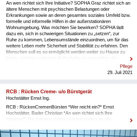
An wen richtet sich Ihre Initiative? SOPHA Graz richtet sich an
ältere Menschen mit psychischen Belastungen oder
Erkrankungen sowie an deren gesamtes soziales Umfeld bzw.
formelle und informelle Hilfen in der außerstationären
Wohnumgebung. Was möchten Sie bewirken? SOPHA lädt
dazu ein, sich in schwierigen Situationen zu „setzen“, zur
Ruhe zu kommen, Lebensumstände einzuordnen, um für das
weitere Leben mehr Sicherheit und Stabilität zu erfahren. Den
Menschen soll es so ermöglicht werden weiter zu Hause zu
leben, unnötige stationäre Aufenthalte zu vermeiden, die
gesundheitliche und psychosoziale Gesundheit zu verbessern,
Pflege
Hilfe annehmen zu können, das Älter werden zu integrieren,
29. Juli 2021
Teilhabe am sozialen Leben wieder zu erfahren und somit das
weitere Leben gut gestalten zu können. Weniger soziale
Ausgrenzung, Altersdiskriminierung, das Vorbeugen von
RCB : Rücken Creme- u/o Bürstgerät
Depressionen und den Betroffenen das zu Hause leben zu
Hochstätter Ernst Ing.
ermöglichen sind Schlüsselpunkte des Projektes. Der wichtige
und notwendige Struk...
RCB : RückenCremenBürsten *Wer reicht ein?* Ernst
Hochstätter, Bader Christian *An wen richtet sich Ihre
Initiative?* Die Initiative richtet sich besonders an alle
alleinstehende Personen, ältere und
bewegungseingeschränkte Menschen, aber auch an jüngere