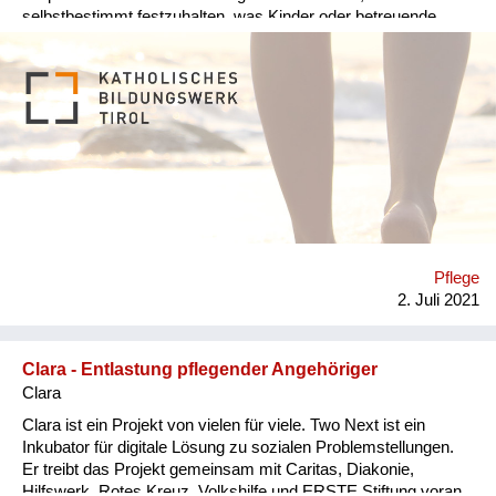
selbstbestimmt festzuhalten, was Kinder oder betreuende
Personen über sie wissen sollen. Was bewirkt der
Biografiepass? Dieser kommt vor allem dann zum Einsatz,
wenn die SeniorInnen selbst nicht mehr in der Lage sind, ihre
Wünsche zu äußern, ihnen die Kraft dazu fehlt bzw. nicht mehr
selbständig agieren können. Dabei werden wichtige Rituale
und Gewohnheiten, persönliche Vorlieben und Wünsche
festgehalten wie z.B. Essgewohnheiten, welche Musik möchte
ich hören, wenn ich nicht mehr ansprechbar bin, welche Dinge
sind mir liebgeworden… Mithilfe des Biografiepasses ist es
Angehörigen und Betreuenden möglich im Fall von plötzlichen
Erkrankungen, Krankenhausaufenthalten etc. adäquat und im
Pflege
Sinne der Seniorin/des Seniors zu agieren. Der Biografiepass
2. Juli 2021
stellt sicher, dass der alternde Mensch nach seinen Wünschen
und Vorstellungen betreut und unterstützt wird. Welche
Lösung...
Clara - Entlastung pflegender Angehöriger
Clara
Clara ist ein Projekt von vielen für viele. Two Next ist ein
Inkubator für digitale Lösung zu sozialen Problemstellungen.
Er treibt das Projekt gemeinsam mit Caritas, Diakonie,
Hilfswerk, Rotes Kreuz, Volkshilfe und ERSTE Stiftung voran.