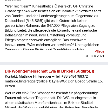
*Wer reicht ein?* Kinaesthetics Österreich, GF Christine
Grasberger *An wen richtet sich die Initiative?* Sozialressorts
von Bundes- und den Landesregierungen Im Gegensatz zu
Deutschland (§ 45 SGB) gibt es in Österreich keinen
gesetzlichen Rahmen, der 947.000 Pflegelaien Zugang zu
Bildung bietet, die pflegebedingte körperliche und seelische
Belastungen mindert, ihrer Entstehung vorbeugt und
Pflegekompetenzerwerb ermöglicht. Das erschwert
Innovationen. *Was möchten wir bewirken?* Unentgeltlichen
Zugang zu Bildung für An- und Zugehörige, welche
Pflege
Selbstständigkeit und Lebensqualität vergrößert, Pflegebedarf
31. Juli 2021
verringert und Zugang zum Pflegeberuf ermöglicht. – Das
Potenzial ist riesig. Der Vergleich mit der Schweiz zeigt: 22,5
% der österreichischen Bevölkerung ab 65+ lebt mit schweren
Die Wohngemeinschaft Lyla in Brixen (Südtirol, I)
Einschränkungen in den Aktivitäten des täglichen Lebens, in
Kontakt: Mathilde Hinteregger – Tel. +39 3484788372
der Schweiz sind es nur 8,8 %. Der Anteil der
mathilde.hinteregger@alice.it; Lyla-WG: Don Bosco Straße 15,
Pflegegeldbezieher in der Schweiz liegt bei 0,6 %, in
Brixen
Österreich bei 5,2 %. Obwohl die Sch...
Wer reicht ein? Eine Wohngemeinschaft für pflegebedürftige
Frauen mit privater Trägerschaft. Die WG ist eingebettet in
einem städtischen Mehrfamilienhaus im Brixner Stadtteil
Milland, die Wohnung gehört einer der Betreuten. Gegründet