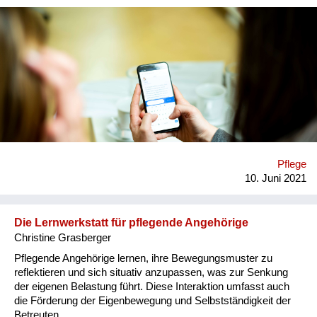
Clara wird vom Ludwig Boltzmann Institut, der
Pflegewissenschaft, sowie der Interessensgemeinschaft
pflegender Angehöriger begleitet. Rund eine Million Menschen
in Österreich kümmern sich um Familienmitglieder oder
andere nahestehende Personen. Sie unterstützen beim
Waschen, organisieren Arztbesuche, helfen beim Essen oder
sind einfach da und hören zu. Und das bis zu 24 Stunden am
Tag. Das ist oft erfüllend und macht Spaß. Aber es ist auch
allzu oft sehr herausfordernd und emotional, körperlich und
finanziell belastend. Im schlimmsten Fall endet es für
Betroffene im Burnout, anderen Erkrankungen und
Pflege
Altersarmut. Die Pflege eines Angehörigen ist traditionell
10. Juni 2021
weiblich. Sie gilt als Selbstverständlichkeit und ist unsichtbar –
und das obwohl es jeden...
Die Lernwerkstatt für pflegende Angehörige
Christine Grasberger
Pflegende Angehörige lernen, ihre Bewegungsmuster zu
reflektieren und sich situativ anzupassen, was zur Senkung
der eigenen Belastung führt. Diese Interaktion umfasst auch
die Förderung der Eigenbewegung und Selbstständigkeit der
Betreuten.