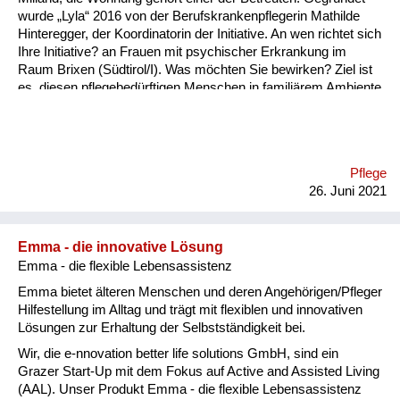
wurde „Lyla“ 2016 von der Berufskrankenpflegerin Mathilde
Hinteregger, der Koordinatorin der Initiative. An wen richtet sich
Ihre Initiative? an Frauen mit psychischer Erkrankung im
Raum Brixen (Südtirol/I). Was möchten Sie bewirken? Ziel ist
es, diesen pflegebedürftigen Menschen in familiärem Ambiente
eine möglichst eigenständige Lebensgestaltung zu
ermöglichen, ihre individuellen Fähigkeiten im Alltag zu
erhalten und zu fördern, soziale Kontakte innerhalb und
außerhalb der WG zu pflegen – eine erhöhte Lebensqualität in
Pflege
der Gemeinschaft zu gewährleisten. Welche Lösungswege
26. Juni 2021
beschreiten Sie? Bei Lyla finden die Bewohnerinnen Raum und
Unterstützung, in einer für sie gewohnten Umgebung – einem
ganz gewöhnlichen Mehrfamilienhaus in einer Wohns...
Emma - die innovative Lösung
Emma - die flexible Lebensassistenz
Emma bietet älteren Menschen und deren Angehörigen/Pfleger
Hilfestellung im Alltag und trägt mit flexiblen und innovativen
Lösungen zur Erhaltung der Selbstständigkeit bei.
Wir, die e-nnovation better life solutions GmbH, sind ein
Grazer Start-Up mit dem Fokus auf Active and Assisted Living
(AAL). Unser Produkt Emma - die flexible Lebensassistenz