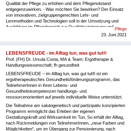
Qualität der Pflege zu erhöhen und dem Pflegenotstand
entgegenzuwirken. - Was möchten Sie bewirken? Der Einsatz
von innovativen, zielgruppengerechten Lehr- und
Lernmethoden und Technologien soll in der Umsetzung und
Ausbildung im Pflegebereich zur Qualitätssteigerung und
Pflege
Linderung des Pflegenotstands in Österreich und entlang der
23. Juni 2021
Donau forciert werden. - Welche Lösungswege beschreiten
Sie? Der österreichischen Teil des transnationalen Interreg-
Donauraumprojekts D-CARE beschäftigt sich mit
LEBENSFREUDE - im Alltag tun, was gut tut®
Technologien und innovativen Lehr- und Lernmethoden. Dafür
Prof. (FH) Dr. Ursula Costa, MA & Team; Ergotherapie &
treffen in einem 4-Helix-Ansatz Pflege-Stakeholder aus den
Handlungswissenschaft, fh gesundheit
Bereichen EndnutzerInnen/Interessenvertretungen,
Industrie/KMU, Lehre & Forschung und Regierung/Verwaltung
LEBENSFREUDE – im Alltag tun, was gut tut® ist ein
zusammen, um Kooperation...
ergotherapeutisches Gesundheitsförderungsprogramm, das
TeilnehmerInnen in ihren Lebens- und
Gesundheitskompetenzen handlungs- und
ressourcenorientiert auf jeweils individuelle Weise unterstützt.
Die Teilnahme am salutogenetisch und partizipativ konzipierten
Programm ermöglicht das Erleben der eigenen
Gestaltungskraft und Wirksamkeit im Tun. So erhält der Alltag,
nach Rückmeldungen von TeilnehmerInnen, „neue Farben und
Möglichkeiten“, um im Übergang zur Pensionierung, nach