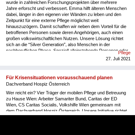
wurde in zahlreichen Forschungsprojekten über mehrere
Jahre erforscht und verbessert. Emma hilft älteren Menschen
dabei, länger in den eigenen vier Wänden zu leben und den
Zeitpunkt für eine externe Pflege möglichst weit
hinauszuzögern. Damit schaffen wir neben dem Vorteil für die
betroffenen Personen sowie deren Angehörigen, auch einen
großen volkswirtschaftlichen Nutzen. Unsere Lösung richtet
sich an die “Silver Generation”, also Menschen in der
nachberuflichen Phase. Speziell alleinstehende Personen oder
Pflege
Einrichtungen des Betreuten Wohnen zählen zu unserer
27. Juli 2021
Zielgruppe. Pflegende Angehörige und formelle Pfleger werden
dabei unterstützt. Unsere Lösung betrifft uns alle, denn Altern
geht uns alle an! Wir ermöglichen es, sicher, unabhängig und
Für Krisensituationen vorausschauend planen
länger eigenständig zu wohnen. Wir beziehen verschiedenste
Dachverband Hospiz Österreich
Stak...
Wer reicht ein? Vier Träger der mobilen Pflege und Betreuung
zu Hause Wien: Arbeiter Samariter Bund, Caritas der ED
Wien, CS Caritas Socialis, Volkshilfe Wien gemeinsam mit
dem Dachverband Hospiz Österreich. Unsere Initiative richtet
sich an unsere Klient:innen, die wir in der mobilen Pflege und
Betreuung zu Hause betreuen. Das sind meist alte und
hochaltrige Menschen mit mehreren Erkrankungen und deren
Angehörige bzw. Vertrauenspersonen. Wir betreuen rund 5000