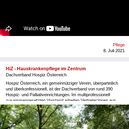
Klient:innen pro Jahr in Wien. Was möchten wir bewirken? Das
Ziel ist, den Klient:innen die Möglichkeit zu geben, ihr
Selbstbestimmungsrecht umfassender wahrzunehmen als
bisher. Es geht um die rechtzeitige Erfassung ihrer Wünsche
für ein gutes Leben zu Hause, für mögliche Krisensituationen
und wenn das Versterben nah ist. Weiters ist es das Ziel, die
Betreuenden zu unterstützen, sie zu entlasten und ihnen
Pflege
Sicherheit im Handeln zu geben. Die Betreuenden kennen
8. Juli 2021
meist die Wünsche der Klient:innen und wollen in Krisensit...
HiZ - Hauskrankenpflege im Zentrum
Dachverband Hospiz Österreich
Hospiz Österreich, ein gemeinnütziger Verein, überparteilich
und überkonfessionell, ist der Dachverband von rund 390
Hospiz- und Palliativeinrichtungen. Im multiprofessionell
zusammengesetzten Vorstand arbeiten Vertreter:innen aus
allen Bundesländern zusammen. Unser Projekt wendet sich
an die Leitenden und Betreuenden (Pflege, Medizin und
psycho-soziale Berufe) von 21 Trägern der mobilen Pflege und
Betreuung zuhause und von 66 Krankenpflegevereinen in den