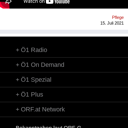
Angehörigen steigert. *An wen richtet sich Ihre Initiative?*
‚Mobilität fördern‘ richtet sich an Pflege- und
Betreuungseinrichtungen, die ihre SeniorInnen-BetreuerInnen
Pflege
und Pflegekräfte in das Programm einschulen lassen, um mit
15. Juli 2021
den BewohnerInnen zur Erhaltung ihrer Selbstständigkeit
Alltagsfertigk...
Ö1 Radio
Ö1 On Demand
Ö1 Spezial
Ö1 Plus
ORF.at Network
Bekanntgaben laut ORF-G