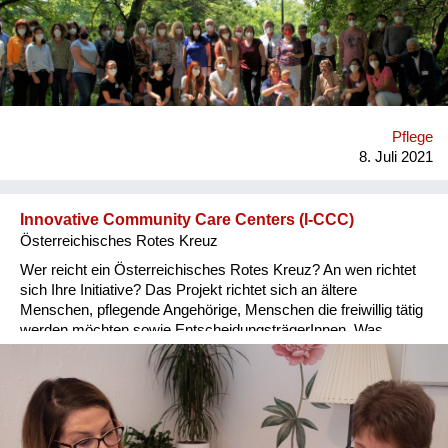
Bundesländern Kärnten, Oberösterreich, Steiermark und
Vorarlberg, und an die für das Projekt in jedem Bundesland
Verantwortlichen. Was möchten wir bewirken? Das Ziel ist, die
Betreuenden der Hauskrankenpflege in ihrer Arbeit mit
schwerkranken und sterbenden Menschen zu unterstützen
und die Zusammenarbeit mit zentralen Stakeholdern in der
Betreuung (Allgemeinmediziner:innen, spezialisierte Hospiz-
Pflege
und Palliativversorgung, Rettung, Apotheken..) zu verbessern.
8. Juli 2021
Die alten und hochaltrigen Patient:innen sollen Lebensqualität
bi...
Innovative Community Care Centers (I-CCC)
Österreichisches Rotes Kreuz
Wer reicht ein Österreichisches Rotes Kreuz? An wen richtet
sich Ihre Initiative? Das Projekt richtet sich an ältere
Menschen, pflegende Angehörige, Menschen die freiwillig tätig
werden möchten sowie EntscheidungsträgerInnen. Was
möchten Sie bewirken? Ziel ist es ein lokales und
niedrigschwelliges Beratungs- und Betreuungsangebot zu
schaffen und somit einen Beitrag zur Verbesserung der
Situation in der Langzeitpflege zu leisten.
EntscheidungsträgerInnen sollen über die Bedürfnisse von