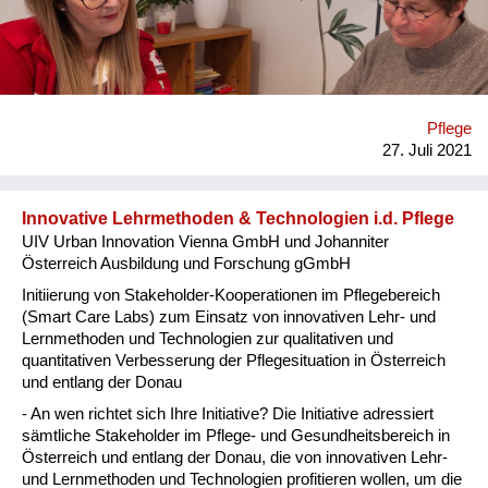
älteren betreuungs- und pflegebedürftigen Menschen, deren
(pflegenden) Angehörigen und Menschen mit Demenz
informiert werden um Veränderungen zu bewirken. Welche
Lösungswege beschreiten Sie? Es werden lokale Community
Care Centers für pflegebedürftige Menschen und pflegende
Angehörige sowie Freiwilligen Dienstleistungen für Menschen
Pflege
mit kognitiven Beeinträchtigungen und Demenz aufgebaut.
27. Juli 2021
Drei Schwerpunkte zeichnen die Community Care Centers,
die sowohl in Hartberg und Wien, als auch ...
Innovative Lehrmethoden & Technologien i.d. Pflege
UIV Urban Innovation Vienna GmbH und Johanniter
Österreich Ausbildung und Forschung gGmbH
Initiierung von Stakeholder-Kooperationen im Pflegebereich
(Smart Care Labs) zum Einsatz von innovativen Lehr- und
Lernmethoden und Technologien zur qualitativen und
quantitativen Verbesserung der Pflegesituation in Österreich
und entlang der Donau
- An wen richtet sich Ihre Initiative? Die Initiative adressiert
sämtliche Stakeholder im Pflege- und Gesundheitsbereich in
Österreich und entlang der Donau, die von innovativen Lehr-
und Lernmethoden und Technologien profitieren wollen, um die