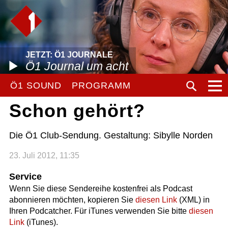
JETZT: Ö1 JOURNALE
Ö1 Journal um acht
Ö1 SOUND
PROGRAMM
Schon gehört?
Die Ö1 Club-Sendung. Gestaltung: Sibylle Norden
23. Juli 2012, 11:35
Service
Wenn Sie diese Sendereihe kostenfrei als Podcast
abonnieren möchten, kopieren Sie
diesen Link
(XML) in
Ihren Podcatcher. Für iTunes verwenden Sie bitte
diesen
Link
(iTunes).