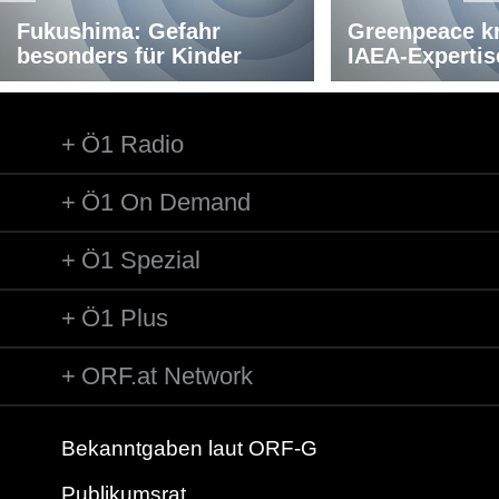
Fukushima: Gefahr
Greenpeace kri
besonders für Kinder
IAEA-Expertis
Ö1 Radio
Ö1 On Demand
Ö1 Spezial
Ö1 Plus
ORF.at Network
Bekanntgaben laut ORF-G
Publikumsrat