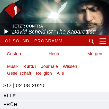
JETZT: CONTRA
David Scheid ist "The Kabarettist"
Ö1 SOUND
PROGRAMM
Gestern
Heute
Morgen
Musik
Kultur
Journale
Wissen
Gesellschaft
Religion
Alle
SO | 02 08 2020
ALLE
FRÜH