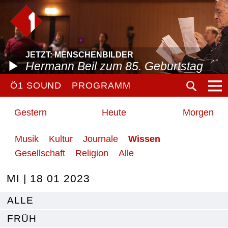
JETZT: MENSCHENBILDER
Hermann Beil zum 85. Geburtstag
Ö1 SOUND
PROGRAMM
Gestern
Heute
Morgen
Musik
Kultur
Journale
Wissen
Gesellschaft
Religion
Alle
MI | 18 01 2023
ALLE
FRÜH