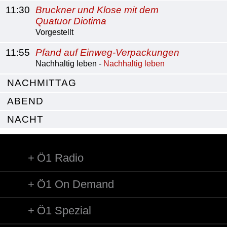
11:30
Bruckner und Klose mit dem
Quatuor Diotima
Vorgestellt
11:55
Pfand auf Einweg-Verpackungen
Nachhaltig leben -
Nachhaltig leben
NACHMITTAG
ABEND
NACHT
Ö1 Radio
Ö1 On Demand
Ö1 Spezial