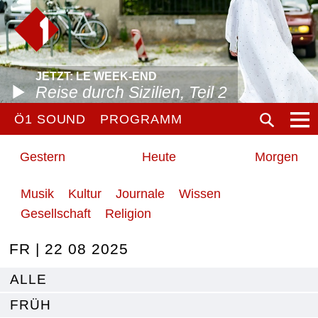
JETZT: LE WEEK-END
Reise durch Sizilien, Teil 2
Ö1 SOUND
PROGRAMM
Gestern
Heute
Morgen
Musik
Kultur
Journale
Wissen
Gesellschaft
Religion
FR | 22 08 2025
ALLE
FRÜH