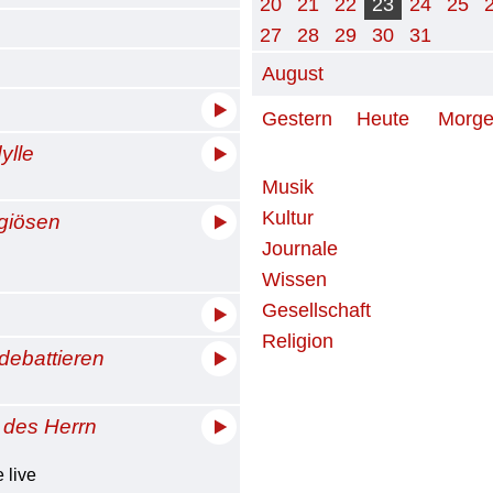
20
21
22
23
24
25
27
28
29
30
31
August
Gestern
Heute
Morg
ylle
Musik
Kultur
igiösen
Journale
Wissen
Gesellschaft
Religion
 debattieren
 des Herrn
 live