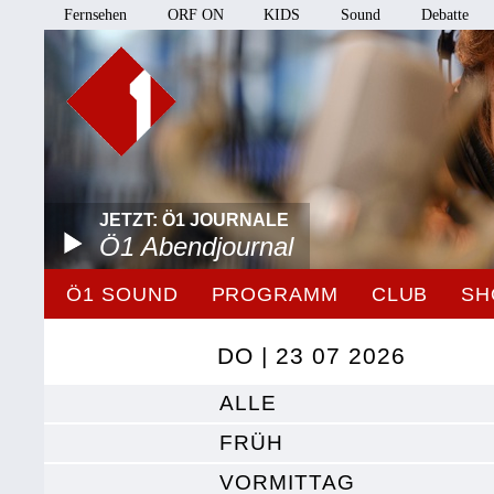
Fernsehen
ORF ON
KIDS
Sound
Debatte
JETZT: Ö1 JOURNALE
Ö1 Abendjournal
Ö1 SOUND
PROGRAMM
CLUB
SH
DO | 23 07 2026
ALLE
FRÜH
VORMITTAG