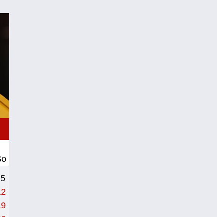
So
5
12
19