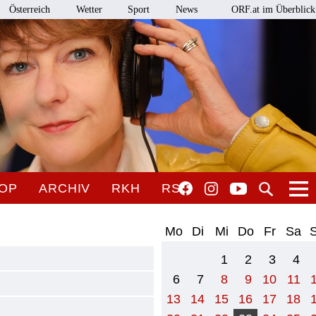
Österreich
Wetter
Sport
News
ORF.at im Überblick
OP
ARCHIV
RKH
RSO
Mo
Di
Mi
Do
Fr
Sa
1
2
3
4
6
7
8
9
10
11
13
14
15
16
17
18