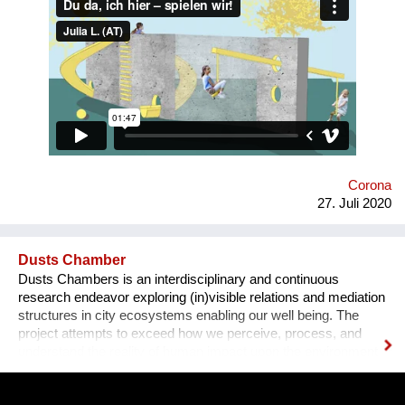
klar definiert. In gegenüber liegenden Räumen können 3-6-
Jährige getrennt von- jedoch miteinander spielen. Der
Spielplatz schafft wortlos Ordnung und animiert zugleich zum
gemeinsamen Tun: „Spring’, schaukel’, hüpf’ doch!“ Manche
der Geräte funktionieren nur, wenn man sie zu zweit nutzt. Bei
anderen erhöhen Sichtachsen und -fenster bei gemeinsamer
Nutzung das Spielvergnügen. Die physische Distanz wird
spielend eingehalten – ohne große Erklärungen.
Corona
27. Juli 2020
Dusts Chamber
Dusts Chambers is an interdisciplinary and continuous
research endeavor exploring (in)visible relations and mediation
structures in city ecosystems enabling our well being. The
project attempts to exceed how we perceive, process, and
understand the reality of human impact upon the environment
by looking at one (in)visible element in the air - airborne dusts.
The current pandemic revealed that airborne dust works as a