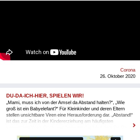
jeden Tag für die Gerechtigkeit und Effizienz im Studium
kämpfen, eine Lösung für diese Probleme entwickelt. timebite
ist eine kostenlose Plattform von Studierenden für
Studierende. Dort erfährt man alles rund um Lernunterlagen, -
dauer und -erfahrungen und gibt eigene Erfahrungen weiter,
vom mühsamen hin- und herfragen, wird ein übersichtliches
Planen und (Mit)Teilen. Das Spannendste für Studierende ist
die eigene persönliche Statistik mit allen relevanten Daten aus
dem Studium. So ermöglicht timebite nicht nur eine Reflexion
des Studienerfolgs, sondern auch eine klare Übersicht über die
bisherigen Investitionen ins Studium. Quinn ist ei...
Corona
26. Oktober 2020
DU-DA-ICH-HIER, SPIELEN WIR!
„Mami, muss ich von der Amsel da Abstand halten?“, „Wie
groß ist ein Babyelefant?“ Für Kleinkinder und deren Eltern
stellen unsichtbare Viren eine Herausforderung dar. „Abstand!“
ist das zur Zeit in der Kindererziehung am häufigsten
verwendete Wort. Doch was bedeutet das? Auf dem Du-Da-
Ich-Hier-Spielplatz sind Regeln und Abstände von vornherein