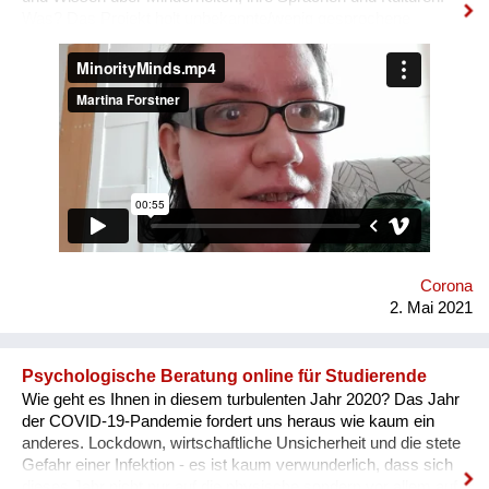
Was? Das Projekt holt unbekannte/wenig gesprochene
Sprachen vor den Vorhang! So hilft es dabei, die Bedeutung
dieser Gruppen zu fördern, Wissen zu erweitern und bietet mit
Sprachkursen eine Qualifizierung für durch die Krise
besonders benachteiligte Gruppen wie Menschen mit
Beeinträchtigung/ältere Menschen. Wie geschieht das? Drei
Teile, eine Wissens-Plattform, eine Service-App & ein
Event/Support-Teil sollen dies ermöglichen! Was ist
neu/anders? Der innovative Ansatz der Verbindung zwischen
Gesellschaft und Wissenschaft zu diesem Thema und der
inklusive Aspekt – das Projekt ist 100% barrierefrei!
Corona
2. Mai 2021
Psychologische Beratung online für Studierende
Wie geht es Ihnen in diesem turbulenten Jahr 2020? Das Jahr
der COVID-19-Pandemie fordert uns heraus wie kaum ein
anderes. Lockdown, wirtschaftliche Unsicherheit und die stete
Gefahr einer Infektion - es ist kaum verwunderlich, dass sich
dieses Jahr nicht nur auf die physische sondern vor allem auf