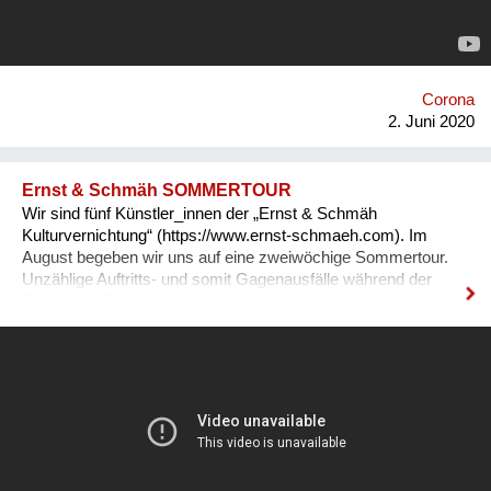
wiederholt. MOVE. LEARN. RELAX. ist weder anstrengend,
noch auf Muskelaufbau oder Kondition aus. Zielpublikum:
Menschen ab 10. Homepage: https://move-learn-relax.com
Corona
2. Juni 2020
Ernst & Schmäh SOMMERTOUR
Wir sind fünf Künstler_innen der „Ernst & Schmäh
Kulturvernichtung“ (https://www.ernst-schmaeh.com). Im
August begeben wir uns auf eine zweiwöchige Sommertour.
Unzählige Auftritts- und somit Gagenausfälle während der
Corona-Maßnahmen haben uns dazu bewegt, die Sommertour
zu planen. Wir haben uns zusammengetan und nutzen diesen
außergewöhnlichen Sommer. Viel mehr Österreicher_innen
als sonst sind nun zuhause. Lange gab es keine Live-Musik.
Wir wollen Interessierten auf unkompliziertem Weg einen
bunten Konzertabend anbieten. An ungewöhnlichen Open-Air-
Orten treten wir abends auf. Wir zeigen kurze Reisefilme und
spielen Solo, im Duo oder als große Band. Ein Fotograph
begleitet uns und dokumentiert die Sommertour. Jedes