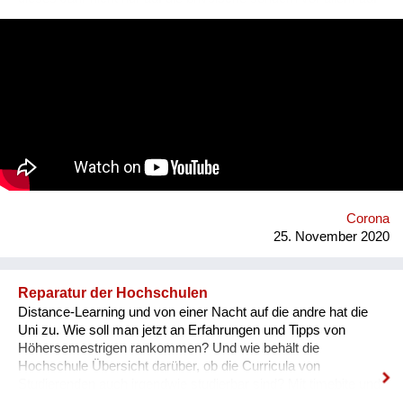
die mentale Gesundheit auswirkt. Eine besonders betroffene
Gruppe sind Studierende. Denn zusätzlich zu den
Herausforderungen des Studiums, wo viele mit Stress,
Prüfungsangst und aufkommenden Depressionen konfrontiert
sind, kämpfte man nun auch mit der Isolation und Einsamkeit
der Lockdowns. Um hier zu helfen, hat die Studierenden-App
Studo - die meistgenutzte App zur Organisation des Studiums
in Österreich - gemeinsam mit Instahelp - einer Plattform für
psychologische Online-Beratung - den Student Helpchat
entwickelt. Im Student Helpchat erhalten Studierende
psychologische Beratung - schnell, niederschwellig und zu 100
% anonym. Per Anruf, Videocall oder Chat sind die
Corona
Psycholog*innen ...
25. November 2020
Reparatur der Hochschulen
Distance-Learning und von einer Nacht auf die andre hat die
Uni zu. Wie soll man jetzt an Erfahrungen und Tipps von
Höhersemestrigen rankommen? Und wie behält die
Hochschule Übersicht darüber, ob die Curricula von
Studierenden auch irgendwie studierbar sind? Mit timebite und
Quinn haben wir, ein Team aus 8 motivierten Menschen, die