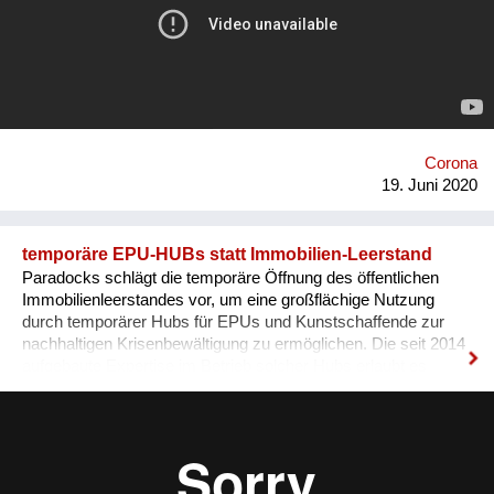
Corona
19. Juni 2020
temporäre EPU-HUBs statt Immobilien-Leerstand
Paradocks schlägt die temporäre Öffnung des öffentlichen
Immobilienleerstandes vor, um eine großflächige Nutzung
durch temporärer Hubs für EPUs und Kunstschaffende zur
nachhaltigen Krisenbewältigung zu ermöglichen. Die seit 2014
aufgebaute Expertise im Betrieb solcher Hubs erlaubt es
Paradocks eine prompte Evaluierung aller Leerstände
durchzuführen und das Potenzial schnell aufzuzeigen. Ziel ist
die temporäre Nutzung leerstehender öffentlicher Immobilien
für 1-3 Jahre. Der Betrieb durch Raumunternehmen ermöglicht
eine effiziente Unterstützung der Zielgruppen durch