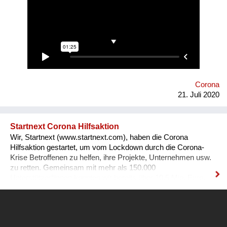
wurde. Parameter wie Tonart, Klangfarbe, Arrangement,
Instrumentalisierung, Dynamik und Sound-Design erwecken
die tödlichen Zahlen zum Leben. Sound-of-Corona vermittelt
und verarbeitet die ständige Gefahr auf musikalische Weise.
Das Stück wird so lange weiterentwickelt bis die Pandemie zu
Ende ist.
Corona
21. Juli 2020
Startnext Corona Hilfsaktion
Wir, Startnext (www.startnext.com), haben die Corona
Hilfsaktion gestartet, um vom Lockdown durch die Corona-
Krise Betroffenen zu helfen, ihre Projekte, Unternehmen usw.
zu retten. Gemeinsam mit mehr als 150.000
Unterstützer*innen konnten wir bereits über 10,5 Mio. Euro,
davon über 370.000 Euro direkt durch uns, an die bedrohten
Projekte geben. Mehr Informationen:
https://www.startnext.com/pages/hilfsfonds/campaign/startnext-
corona-hilfsaktion-323