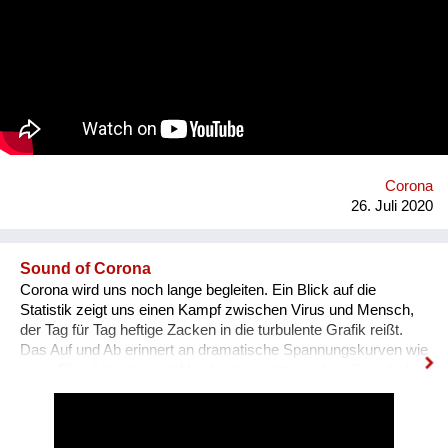
carrier for many biological and chemical contaminants,
including viruses. The aim of the project is to explore,
construct, and spread new forms of knowledge; how
individuals can collectively shape their environment by
establishing experimental forms of public engagements that
turn static spectators into active participants. Homepage:
https://dustsinstitute.org
Corona
26. Juli 2020
Sound of Corona
Corona wird uns noch lange begleiten. Ein Blick auf die
Statistik zeigt uns einen Kampf zwischen Virus und Mensch,
der Tag für Tag heftige Zacken in die turbulente Grafik reißt.
Das Auf und Ab erinnert an dramatische Spannungskurven wie
sie in Film, Literatur und Musik eingesetzt werden. Sound-of-
Corona hat sich zum Ziel gesetzt, die globale Pandemie hörbar
zu machen – mit einer audiovisuellen Komposition, die mit
Mitteln der Filmmusik und der grafischen Visualisierung kreiert