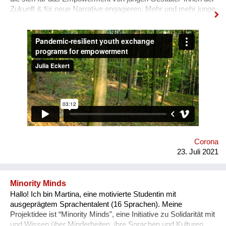
Zukunft & für neue Narrative engagieren. Mehr und mehr junge
Menschen sind von den multiplen Krisen unserer Zeit
überwältigt und blicken mit Angst in die Zukunft. In unseren
nun auch digitalen, Pandemie-resilienten
Austauschprogrammen kommen junge Visionäre aus aller
Welt zusammen, stellen ihre Geschichten und Visionen in
Aktion vor und werden eingeladen, sich auszutauschen, sich
zu unterstützen, zusammen zu lernen und sich für den Wandel
zu vernetzen. Unser Ziel: Ohnmacht wird zu Mitmacht, Angst
zu Hoffnung und Ermächtigung passiert! Immer wieder melden
unsere Teilnehmenden zurück, dass sie sich als globale
BürgerInnen und Visionäre In Aktion fühlen! Macht mit :-)
Corona
23. Juli 2021
Minority Minds
Hallo! Ich bin Martina, eine motivierte Studentin mit
ausgeprägtem Sprachentalent (16 Sprachen). Meine
Projektidee ist “Minority Minds", eine Initiative zu Solidarität mit
und Wissen über Minderheiten, ihre Sprachen und Kulturen.