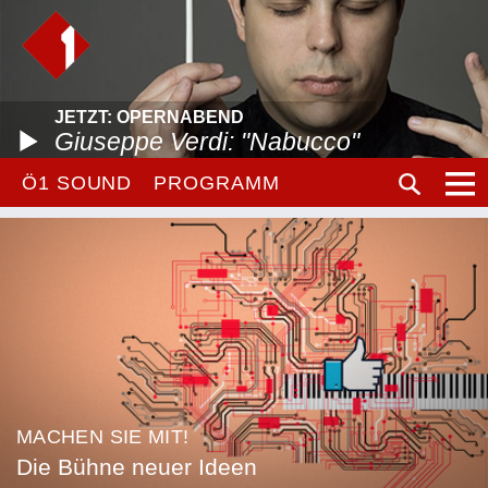
JETZT: OPERNABEND
Giuseppe Verdi: "Nabucco"
Ö1 SOUND
PROGRAMM
MACHEN SIE MIT!
Die Bühne neuer Ideen