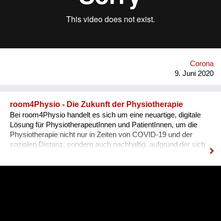
Bereitstellung von Arbeits-, Büro- und Atelierraum. So werden
Vernetzungs-, Sharing- und Kollaborationseffekte erzeugt, die
zu nachhaltigen ökonomischen Resilienzen führt.
http://www.paradocks.at/
Corona
9. Juni 2020
room4Physio - Die Zukunft der Physiotherapie
Bei room4Physio handelt es sich um eine neuartige, digitale
Lösung für PhysiotherapeutInnen und PatientInnen, um die
Physiotherapie nicht nur in Zeiten von COVID-19 und der
sozialen Distanz, sondern auch nachhaltig, aufgrund der sich
verändernden Gesellschaft, effektiver zu gestalten. Es soll vor
allem jetzt der Hochrisikogruppe ermöglichen, die so wichtige
Physiotherapie von zuhause und ohne Ansteckungsgefahr
durchführen zu können. https://room4Physio.com ist die
Kombination aus klassischer Physiotherapie und einem
digitalen Therapieerlebnis, durch den Einsatz von Teletherapie,
Künstlicher Intelligenz und Gamification - für zuhause oder