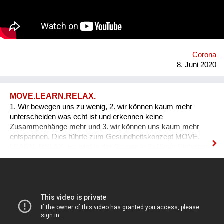
unterwegs. Mit unserer Plattform soll PatientInnen mit Hilfe
eines digitalen Trainingsassistenten und Gamification das
selbstständige Training von zuhause ermöglicht werden.
Unsere Mission ist es mit room4Physio nachhaltig zur
Verbesserung der physischen Gesundheit beizutragen.
Corona
8. Juni 2020
MOVE.LEARN.RELAX.
1. Wir bewegen uns zu wenig, 2. wir können kaum mehr
unterscheiden was echt ist und erkennen keine
Zusammenhänge mehr und 3. wir können uns kaum mehr
entspannen. Dies führte zum Gesundheitskonzept MOVE.
LEARN. RELAX. Es wird in der Gruppe in 3x15min Einheiten
durchgeführt und sieht vor, sich A) nach einer kombinierten
Schüttel- und Druck-Technik zu bewegen B) Zusammenhänge
aus den übergeordneten Bereichen Gesundheit, Ernährung
und Bewegung herzustellen um mehr für die eigenen
Gesundheit tun zu können. C) mit Hilfe von geführten
Meditationen und imaginären Landschaftsreisen tief zu
entspannen Jede Einheit ist in 45min und wird wöchentlich