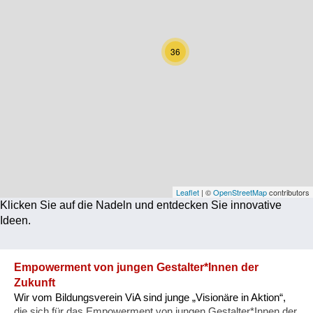
Corona
Ernährung
36
Gesundheit
Klimainnovation
Kultur
Soziales
Technologie
Leaflet
| ©
OpenStreetMap
contributors
Klicken Sie auf die Nadeln und entdecken Sie innovative
Wirtschaft
Ideen.
Weiteres
Empowerment von jungen Gestalter*Innen der
Zukunft
Wir vom Bildungsverein ViA sind junge „Visionäre in Aktion“,
die sich für das Empowerment von jungen Gestalter*Innen der