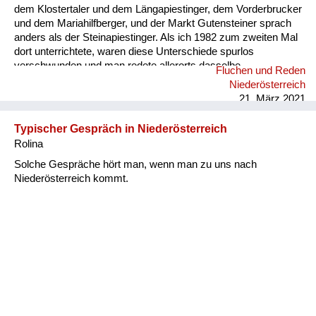
dem Klostertaler und dem Längapiestinger, dem Vorderbrucker
und dem Mariahilfberger, und der Markt Gutensteiner sprach
anders als der Steinapiestinger. Als ich 1982 zum zweiten Mal
dort unterrichtete, waren diese Unterschiede spurlos
verschwunden und man redete allerorts dasselbe
Fluchen und Reden
Mischmasch aus Wienerisch plus ein paar ländlichen
Niederösterreich
Ausdrücken. Nächste Lehrerstation war Pernitz. Miesenbach
21. März 2021
schien der große Rettungsschimmer zur Erhaltung des
bodenständigen Mundart. Ja, aber nur so lange sie eine eigene
Typischer Gespräch in Niederösterreich
Schule hatten! Nach und nach verschwand das
Rolina
Miesenbäckerische. Einige wenige Enklaven gibt es noch, der
Rest redet Einheitsbrei. Dann kam ...
Solche Gespräche hört man, wenn man zu uns nach
Niederösterreich kommt.