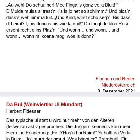
Fluchen und Reden
„Au weh! Do schau her! Mee Finga is gonz volla Bluit! “
D'Muida muiss s' trest'n: „'s is jo net so schlimm.“ Und blos'n,
dass's weh nimma tuit. „Und Kind, wirst scho seg'n: Bis dass
Mensch, Tier und Alltag
d' heirat'st, bis donn is ois wieda guit!“ Do fongt de kloa Rosi
erscht recht o ins Plaz'n: "Und wonn… und wonn… und
Schmankerln und
wonn… wonn mi koana mog, wos is donn?"
Kulinarisches
Fluchen und Reden
Niederösterreich
8. Dezember 2021
Da Bui (Weinviertler Ui-Mundart)
Herbert Fidesser
Das typische ui statt u wird nur mehr von den Älteren
(teilweise) aktiv gesprochen. Die Jüngern kennen's kau mehr.
Hier eine Erinnerung: „Fir D'Hos'n hoi Ruim!“ Schofft da Voda
in Buim. „Jo“ murrt der gmuri. Wos bringt er? Bramburi! „Fir