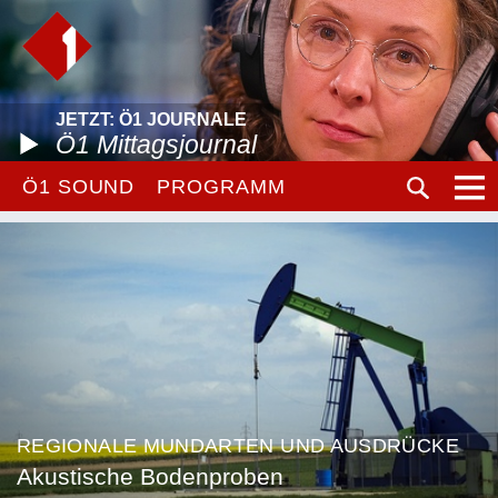
JETZT: Ö1 JOURNALE
Ö1 Mittagsjournal
Ö1 SOUND
PROGRAMM
REGIONALE MUNDARTEN UND AUSDRÜCKE
Akustische Bodenproben