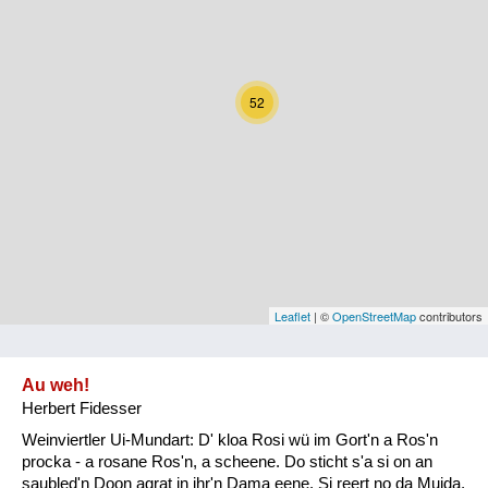
Kärnten
Niederösterreich
52
Oberösterreich
Salzburg
Steiermark
Tirol
Vorarlberg
Leaflet
| ©
OpenStreetMap
contributors
Wien
Au weh!
Herbert Fidesser
Kategorie
Weinviertler Ui-Mundart: D' kloa Rosi wü im Gort'n a Ros'n
Natur und Landwirtschaft
procka - a rosane Ros'n, a scheene. Do sticht s'a si on an
saubled'n Doon agrat in ihr'n Dama eene. Si reert no da Muida,