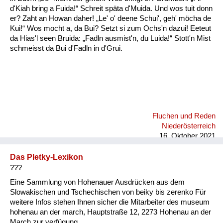
d'Kiah bring a Fuida!“ Schreit späta d'Muida. Und wos tuit donn
er? Zaht an Howan daher! „Le' o' deene Schui', geh' möcha de
Kui!“ Wos mocht a, da Bui? Setzt si zum Ochs'n dazui! Eeteut
da Hias'l seen Bruida: „Fadln ausmist'n, du Luida!“ Stott'n Mist
schmeisst da Bui d'Fadln in d'Grui.
Fluchen und Reden
Niederösterreich
16. Oktober 2021
Das Pletky-Lexikon
???
Eine Sammlung von Hohenauer Ausdrücken aus dem
Slowakischen und Tschechischen von beiky bis zerenko Für
weitere Infos stehen Ihnen sicher die Mitarbeiter des museum
hohenau an der march, Hauptstraße 12, 2273 Hohenau an der
March zur verfügung