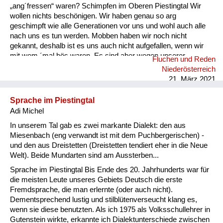
„ang´fressen“ waren? Schimpfen im Oberen Piestingtal Wir
wollen nichts beschönigen. Wir haben genau so arg
geschimpft wie alle Generationen vor uns und wohl auch alle
nach uns es tun werden. Mobben haben wir noch nicht
gekannt, deshalb ist es uns auch nicht aufgefallen, wenn wir
mit wem ´mal bös waren. Es sind aber wegen unserer
Fluchen und Reden
Streitereien auch keine Scharen von weinenden und
Niederösterreich
anklagenden Elternteilen jeden Tag in der Schule gestanden.
21. März 2021
Einschub: In meinem zweiten Schuljahr als Lehrer war ich in
Gutenstein an der Volksschule. Bereits in der zweiten
Sprache im Piestingtal
Schulwoche wurde eine Dame der High Society, die sich als
Adi Michel
Mutter entpuppte, vorstellig, warum ich ihren Sohn in die Ecke
gestellt habe. Ich beteuerte, mich gar nicht mehr daran
In unserem Tal gab es zwei markante Dialekt: den aus
erinnern zu kön...
Miesenbach (eng verwandt ist mit dem Puchbergerischen) -
und den aus Dreistetten (Dreistetten tendiert eher in die Neue
Welt). Beide Mundarten sind am Aussterben...
Sprache im Piestingtal Bis Ende des 20. Jahrhunderts war für
die meisten Leute unseres Gebiets Deutsch die erste
Fremdsprache, die man erlernte (oder auch nicht).
Dementsprechend lustig und stilblütenverseucht klang es,
wenn sie diese benutzten. Als ich 1975 als Volksschullehrer in
Gutenstein wirkte, erkannte ich Dialektunterschiede zwischen