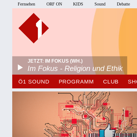
Fernsehen
ORF ON
KIDS
Sound
Debatte
JETZT: IM FOKUS (WH.)
Im Fokus - Religion und Ethik
Ö1 SOUND
PROGRAMM
CLUB
SH