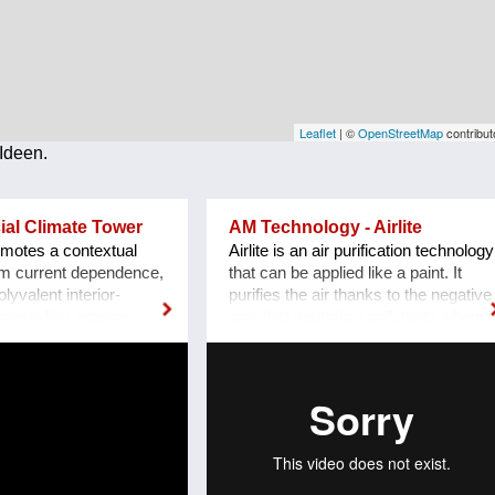
Leaflet
| ©
OpenStreetMap
contribut
Ideen.
cial Climate Tower
AM Technology - Airlite
motes a contextual
Airlite is an air purification technology
om current dependence,
that can be applied like a paint. It
lyvalent interior-
purifies the air thanks to the negative
prevailing exterior
ions that neutralize pollutants when
e not the predominant
they come into contact with the wall,
re. A building, acting
fighting molds, bacteria and viruses,
ate-zones, boasts an
including SARS-CoV-2. Using 100
of gradients. Away from
sqm of Airlite is equivalent to planting
nternational style of the
100 sqm of trees, so it helps
. Away from buildings
reducing pollution: 100 sqm of Airlite
ce everywhere in the
eliminate 21,39 Euro 6 petrol cars in
rds a local identity
12 hours. Moreover, it keeps spaces