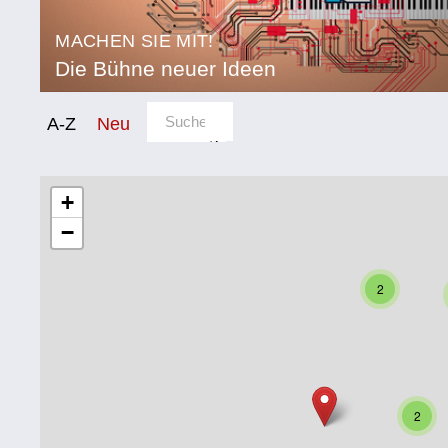
MACHEN SIE MIT!
Die Bühne neuer Ideen
Sortierung/Filter
A-Z
Neu
Kategorie
Bildung
+
−
Corona
Ernährung
2
Gesundheit
Klimainnovation
Kultur
2
Soziales