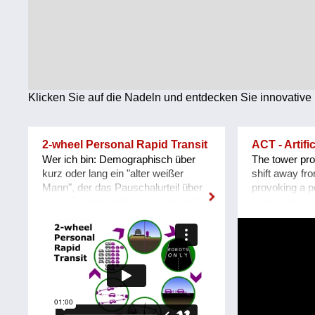
Technologie
Wirtschaft
Weiteres
Klicken Sie auf die Nadeln und entdecken Sie innovative 
2-wheel Personal Rapid Transit
ACT - Artifi
Wer ich bin: Demographisch über
The tower pro
kurz oder lang ein "alter weißer
shift away fr
Mann", der das Pauschalurteil über
provoking a po
diese Gruppe hoffentlich nicht erfüllt.
habitat where 
Von der Ausbildung her
conditions ar
Verkehrsplaner mit Schwerpunkt
context anymo
öffentlicher Verkehr, brotberuflich
between clim
mehr mit konventionelleren und
architecture 
freizeitlich mehr mit innovativen
the classical i
Lösungen befasst. Was das Problem
past 100years
ist: Außerhalb der Städte trotz aller
you could pla
Bemühungen zu wenig leistbare,
world and towa