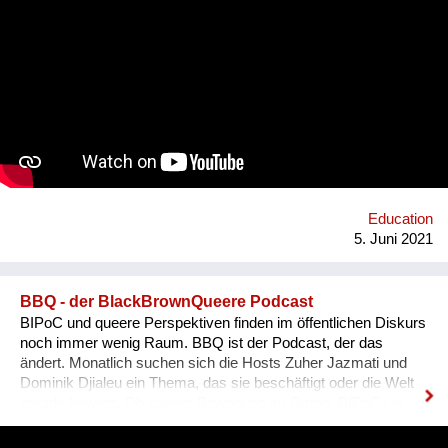
Waldstriches in der Nähe des Hofes wie Streichhölzer
umgeknickt. 2020 versucht ein Virus die vielfältigen Projekte
lahmzulegen. Das innovative Mal- und Schreibprojekt „1000
Bäume“ lässt Hoffnung aufkeimen. 50 Kindergärten, Grund-
und Mittelschulen aus Südtirol, Österreich, Deutschland und
Polen unterstützen mit Bildern und Texten die Errichtung eines
Schutzwaldes und pflanzen auch in ihrer Umgebung Bäume.
Das digitale Projekt lädt junge Menschen ein, gemeinsam mit
Erwachsenen an der Reparatur der Zukunft aktiv mitzuwirken.
Lokal verwurzelt und global vernetzt.
Education
5. Juni 2021
BBQ - der BlackBrownQueere Podcast
BIPoC und queere Perspektiven finden im öffentlichen Diskurs
noch immer wenig Raum. BBQ ist der Podcast, der das
ändert. Monatlich suchen sich die Hosts Zuher Jazmati und
Dominik Djialeu ein Thema, das sie beschäftigt oder die Welt
gerade bewegt. Ob queere Bewegung im Osten, BIPoCs in
der Politik oder die glamouröse Welt des Ballroom Culture – zu
Gast sind immer Betroffene, Aktive und Menschen aus der