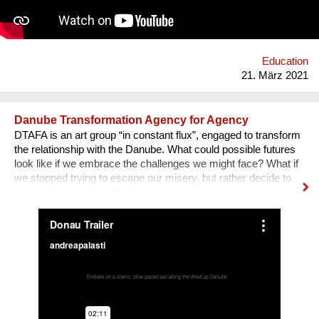
https://mhoch.web.cern.ch/Art@CMS/ORIGIN_CERN_IR_Nov2019
Education
21. März 2021
Danube Transformation Agency for Agency
DTAFA is an art group “in constant flux”, engaged to transform
the relationship with the Danube. What could possible futures
look like if we embrace the challenges we might face? What if
we stopped trying to escape our misery, but rather decide to
“stay with the trouble”? We decided to stay with the Danube!
We are mapping the anticipated emergencies that the river
might face in the future, producing experimental ‘solutions’:
speculative maps, fish friendly swimming classes, underwater
radios… Our experimental interactive forecast service
“woodiana.today” reports on the status of the Anthropocene
and sketches a variety of speculative futures. Come and swim
with us at "Novi Sad - European Capital of Culture 2022", if it
won't be already too late, and Danube dries up.