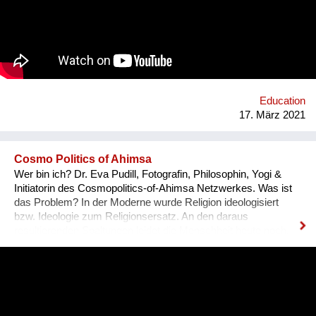
listening to the stories. It is about learning from each other to
adapt and overcome the challenges posed by changing
environments. It is about relaying and connecting stories
together to create a better understanding of complex
phenomena. It is about bringing people together to form bonds
of cooperation and solidarity. www.climatewalk.eu
Education
17. März 2021
Cosmo Politics of Ahimsa
Wer bin ich? Dr. Eva Pudill, Fotografin, Philosophin, Yogi &
Initiatorin des Cosmopolitics-of-Ahimsa Netzwerkes. Was ist
das Problem? In der Moderne wurde Religion ideologisiert
bzw. Ideologie zum Religionsersatz. An den daraus
resultierenden Spaltungen leidet die Menschheit heute noch.
Wie würde dagegen eine Ideologie-lose transformative
Spiritualität aussehen, die sich nicht mit persönlicher
Verwirklichung zufrieden gibt, sondern auf dem Weg der
Gewaltlosigkeit eine Befreiung im kosmopolitischen Maßstab
anstrebt? Was mache ich anders? Ziel des Ahimsa-
Netzwerkes ist eine kritische und kreative