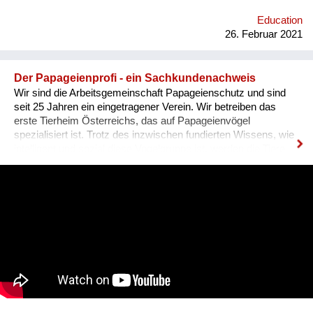
aufgewachsen sind. Das Ausbildungsmodell kombiniert
theoretische Fächer mit beruflicher Ausbildung und
Education
Qualifizierung, in fünf verschiedenen Berufen. B...
26. Februar 2021
Der Papageienprofi - ein Sachkundenachweis
Wir sind die Arbeitsgemeinschaft Papageienschutz und sind
seit 25 Jahren ein eingetragener Verein. Wir betreiben das
erste Tierheim Österreichs, das auf Papageienvögel
spezialisiert ist. Trotz des inzwischen fundierten Wissens, wie
intelligent und sozial diese Vogelgruppe ist, werden die Tiere
vielerorts immer noch so gehalten, wie es Jahrhunderte lang
üblich war: einzeln, in kleinen Käfigen, über Jahrzehnte in ihrer
Einsamkeit und Langeweile gefangen. Unsere Lösung ist ein
Sachkundenachweis für tiergerechte Papageienhaltung: Der
Papageien-Profi. Interessierte erlernen hier die richtige Haltung
der exotischen Wildtiere von A-Z. Das ermöglicht ein
harmonisches Zusammenleben, von dem Mensch UND Tier
profitieren. Gemeinsam mit unseren internationalen
Kooperationspartnern wollen wir diese bedrohte Tiergruppe
retten - dies kann uns nur durch Wissensvermittlung gelingen.