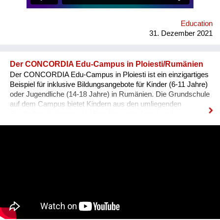
bombarded with such questions externally as well as internally,
a lack of understanding of the institutional structures of the art
world an...
Education
31. Dezember 2021
Der CONCORDIA Edu-Campus in Ploiesti/Rumänien
Der CONCORDIA Edu-Campus in Ploiesti ist ein einzigartiges
Beispiel für inklusive Bildungsangebote für Kinder (6-11 Jahre)
oder Jugendliche (14-18 Jahre) in Rumänien. Die Grundschule
auf dem Campus bietet Kindern aus den umliegenden
Stadtteilen, in denen viele Familien unter Armut und
Diskriminierung leiden, eine moderne, anregende und sehr
kreative Lernumgebung. Dem öffentlichen Bildungssystem in
Rumänien fehlen die Kapazitäten, den von ihm abhängigen
jungen Rumän/innen genug soziale, finanzielle und emotionale
Unterstützung zu bieten, um sie auf den Arbeitsmarkt
vorzubereiten. Menschen zwischen 18 und 24 Jahren stellen
die zweithöchste Armutsquote (31,4 %) auf nationaler Ebene
dar und mehr als 16% der Jugendlichen aus armen
Gemeinden brachen 2020 die Schule ab. Die CONCORDIA
Berufsschule unterstützt junge Menschen, die in Betreuung