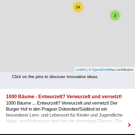
Nutrition
24
3
Health
Climate Innovation
Culture
Social
Technology
Leaflet
| ©
OpenStreetMap
contributors
Click on the pins to discover innovative ideas.
Economics
Other
1000 Bäume - Entwurzelt? Verwurzelt und vernetzt!
1000 Bäume ... Entwurzelt? Verwurzelt und vernetzt! Der
+ Entries in English only
Burger Hof in den Pragser Dolomiten/Südtirol ist ein
besonderer Lern- und Lebensort für Kinder und Jugendliche.
Natur- und Kulturraum sind hier ein stimmiges Ganzes. Die
Gewalt der Natur hat auch an diesem Kraftort ihre Spuren
hinterlassen. 2018 hat ein Sturmtief die Bäume eines