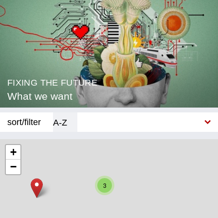
FIXING THE FUTURE
What we want
sort/filter
A-Z
New
+
−
Category
3
Education
Corona