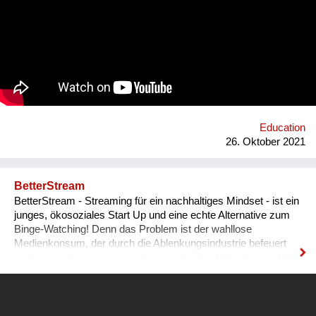
platform for collecting experiences, knowledge and passions
and sharing it with others. In order to kickstart the platform by
1st of September 2022, we want to find 15 mentors by the 1st
of August 2022 to host at least one mentorship
programme/session on their passion and interests by the 30th
of September 2022. Contact: alyapetrakova@gmail.com
Education
26. Oktober 2021
BetterStream
BetterStream - Streaming für ein nachhaltiges Mindset - ist ein
junges, ökosoziales Start Up und eine echte Alternative zum
Binge-Watching! Denn das Problem ist der wahllose
Medienkonsum, der durch die Ablenkungsindustrie befeuert
wird und wahnsinnig viel CO2 erzeugt. Die BetterStream App
bietet kostenlos inspirierende Filme und Podcasts zu den
Kernthemen Umweltschutz, gesellschaftlicher Wandel und
persönliche Entwicklung. Dabei thematisieren wir zusätzlich
den Ausstoß von CO2, der im Zusammenhang mit Streaming