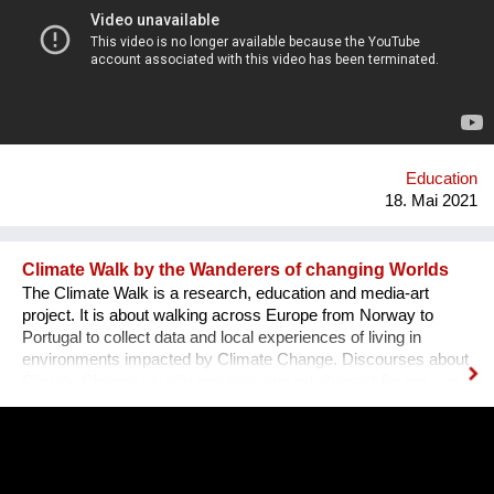
entsteht, und fördern einen bewussteren Umgang mit Medien.
Unser Redaktionsteam filtert hochwertige Inhalte von
vertrauenswürdigen Quellen, die nicht durch Algorithmen,
sondern von echter Menschenhand ausgesucht wurden.
Unsere Nutzer*innen können Vorschläge zu Inhalten senden,
um selbst das Programm mitzugestalten und darüber hinaus
ihren CO2 Ausstoß, der beim streamen entsteht,
kompensieren. Unsere Vision ist es, die größte Plattform für
Education
grünen und nachhaltigen Content ...
18. Mai 2021
Climate Walk by the Wanderers of changing Worlds
The Climate Walk is a research, education and media-art
project. It is about walking across Europe from Norway to
Portugal to collect data and local experiences of living in
environments impacted by Climate Change. Discourses about
Climate Change usually revolves around abstract figures and
future scenarios somewhere between fatalism and blind faith in
human innovation. This limited understanding combined with
the increasing detachment of our everyday lives from their
socio-ecological foundations makes experiencing Climate
Change seemingly impossible. The overall project focuses on