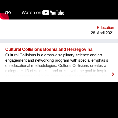
they share with students from all over Peru. We want more
children to believe in themselves to achieve their dreams. That
moves us and has led us to offer more than 30 thousand free
classes with 300 different themes such as mini engineers, mini
chef, mini architects, singing, scientific experiments, veterinary
...
Education
28. April 2021
Cultural Collisions Bosnia and Herzegovina
Cultural Collisions is a cross-disciplinary science and art
engagement and networking program with special emphasis
on educational methodologies. Cultural Collisions creates a
dialogue HUB of scientists and artists with the goal to inspire
school students and invite them to actively participate in this
cross disciplinary dialogue. It is designed to trigger curiosity,
enhance creativity, and foster critical thinking and help school
students to create their own artistic reflections on scientific or
technologic topics. The interdisciplinary program allows the
next generation to get prepared for the challenges of the 21st
century. Science & Art connecting People. Cross disciplinary
science & art engagement and global networking by ORIGIN: