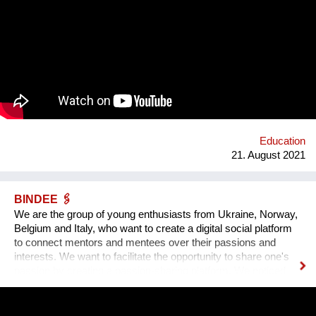
Szene um ihre Expertise zu teilen. Was BBQ dabei so
einzigartig macht? Der nicht-weiße und dazu queere
Blickwinkel auf Themen mit gesellschaftlicher Relevanz.
Education
21. August 2021
BINDEE 🖇
We are the group of young enthusiasts from Ukraine, Norway,
Belgium and Italy, who want to create a digital social platform
to connect mentors and mentees over their passions and
interests. We want to facilitate the opportunity to share one's
passion by creating a passion-sharing platform. We noticed
that during the lockdown a lot of people suffer from the lack of
communication. That’s why we wanted to provide an
opportunity for socialising safely. Our project creates a unique