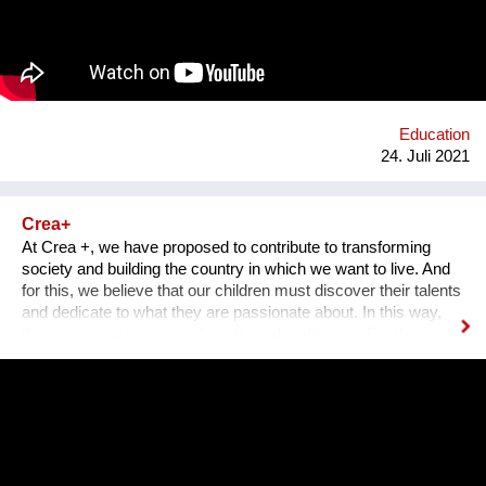
Auseinandersetzung mit vorherrschenden Diskursen über
Gewalt und Gewaltlosigkeit. Um die vielfältigen Möglichkeiten
von Ahimsa sichtbar zu machen, soll ein Archiv aus Video-
Interviews & Texten entstehen.
Education
24. Juli 2021
Crea+
At Crea +, we have proposed to contribute to transforming
society and building the country in which we want to live. And
for this, we believe that our children must discover their talents
and dedicate to what they are passionate about. In this way,
they can grow up inspired, motivated and happy. For this
reason and through 10 years, Crea + has had the mission of
allowing children from vulnerable backgrounds to discover
their talent and find their passion during their school years. To
achieve this, we have built a professional volunteering program
in which young people and adults donate their talents, hobbies
and professions through face-to-face and virtual classes that