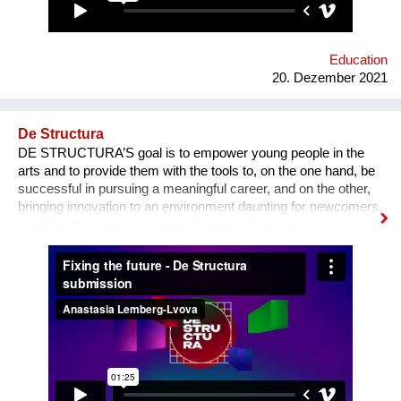
Education
20. Dezember 2021
De Structura
DE STRUCTURA’S goal is to empower young people in the
arts and to provide them with the tools to, on the one hand, be
successful in pursuing a meaningful career, and on the other,
bringing innovation to an environment daunting for newcomers.
Leading the project is a team of young artists and art
professionals, who through first- hand experience understand
how difficult it usually is to build a meaningful career in the
sphere of arts and culture. What is the problem? One’s
decision to become an artist or an art professional is often
challenged by numerous questions. “Art is a hobby, not a
profession, shouldn’t you choose something more sensible?”
“It is a vocation for the wealthy and the elites, they will never let
you in. Do you want to deal with this cruel reality?” “How are
you going to pay your bills or get health insurance?” Being