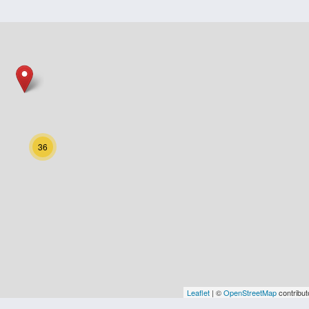
36
Leaflet
| ©
OpenStreetMap
contribut